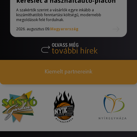
kereslet a használtautó-piacon
A szakértők szerint a vásárlók egyre inkább a
kiszámíthatóbb fenntartási költségű, modernebb
megoldások felé fordulnak.
2026. augusztus 09.
Magyarország
OLVASS MÉG
további hírek
Kiemelt partnereink