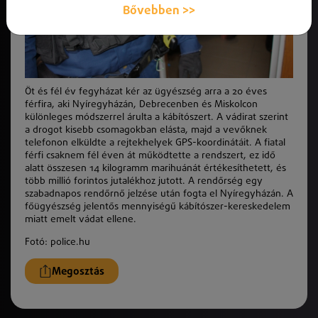
Bővebben >>
Öt és fél év fegyházat kér az ügyészség arra a 20 éves
férfira, aki Nyíregyházán, Debrecenben és Miskolcon
különleges módszerrel árulta a kábítószert. A vádirat szerint
a drogot kisebb csomagokban elásta, majd a vevőknek
telefonon elküldte a rejtekhelyek GPS-koordinátáit. A fiatal
férfi csaknem fél éven át működtette a rendszert, ez idő
alatt összesen 14 kilogramm marihuánát értékesíthetett, és
több millió forintos jutalékhoz jutott. A rendőrség egy
szabadnapos rendőrnő jelzése után fogta el Nyíregyházán. A
főügyészség jelentős mennyiségű kábítószer-kereskedelem
miatt emelt vádat ellene.
Fotó: police.hu
Megosztás