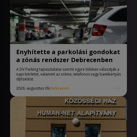
Enyhítette a parkolási gondokat
a zónás rendszer Debrecenben
A DV Parking tapasztalatai szerint egyre többen választják a
napi bérletet, valamint az online, telefonos vagy bankkártyás
díjfizetést.
2026. augusztus 09.
Debrecen