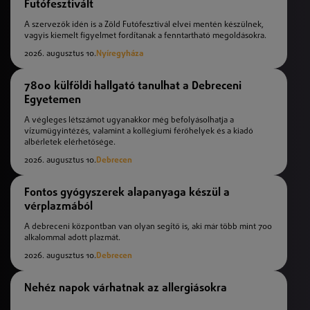
Futófesztivált
A szervezők idén is a Zöld Futófesztivál elvei mentén készülnek,
vagyis kiemelt figyelmet fordítanak a fenntartható megoldásokra.
2026. augusztus 10.
Nyíregyháza
7800 külföldi hallgató tanulhat a Debreceni
Egyetemen
A végleges létszámot ugyanakkor még befolyásolhatja a
vízumügyintézés, valamint a kollégiumi férőhelyek és a kiadó
albérletek elérhetősége.
2026. augusztus 10.
Debrecen
Fontos gyógyszerek alapanyaga készül a
vérplazmából
A debreceni központban van olyan segítő is, aki már több mint 700
alkalommal adott plazmát.
2026. augusztus 10.
Debrecen
Nehéz napok várhatnak az allergiásokra