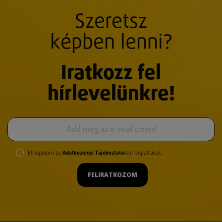
Szeretsz
képben lenni?
Iratkozz fel
hírlevelünkre!
Elfogadom az
Adatkezelési Tájékoztató
ban foglaltakat.
FELIRATKOZOM