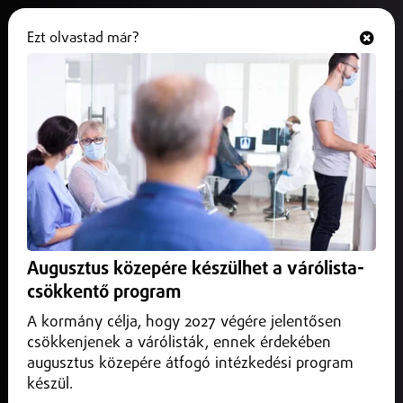
Ezt olvastad már?
Hallgasd és nézd
ONLINE
Internetes droghálózat nyomára
bukkantak Nyíregyházán
2026. június 01.
Nyíregyháza
Öt és fél év fegyházat kér az ügyészség arra a 20 éves
férfira, aki Nyíregyházán, Debrecenben és Miskolcon
Augusztus közepére készülhet a várólista-
különleges módszerrel árulta a kábítószert.
csökkentő program
A kormány célja, hogy 2027 végére jelentősen
csökkenjenek a várólisták, ennek érdekében
augusztus közepére átfogó intézkedési program
készül.