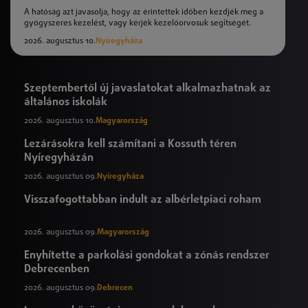
A hatóság azt javasolja, hogy az érintettek időben kezdjék meg a
gyógyszeres kezelést, vagy kérjék kezelőorvosuk segítségét.
2026. augusztus 10.
Nyíregyháza
Szeptembertől új javaslatokat alkalmazhatnak az
általános iskolák
2026. augusztus 10.
Magyarország
Lezárásokra kell számítani a Kossuth téren
Nyíregyházán
2026. augusztus 09.
Nyíregyháza
Visszafogottabban indult az albérletpiaci roham
2026. augusztus 09.
Magyarország
Enyhítette a parkolási gondokat a zónás rendszer
Debrecenben
2026. augusztus 09.
Debrecen