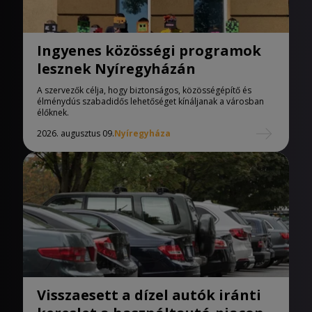
Ingyenes közösségi programok
lesznek Nyíregyházán
A szervezők célja, hogy biztonságos, közösségépítő és
élménydús szabadidős lehetőséget kínáljanak a városban
élőknek.
2026. augusztus 09.
Nyíregyháza
Visszaesett a dízel autók iránti