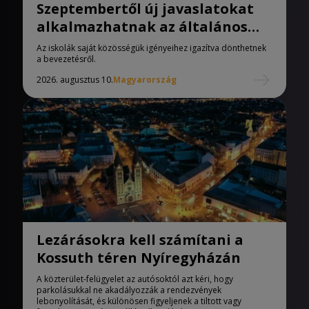
Szeptembertől új javaslatokat
alkalmazhatnak az általános
iskolák
Az iskolák saját közösségük igényeihez igazítva dönthetnek
a bevezetésről.
2026. augusztus 10.
Magyarország
Lezárásokra kell számítani a
Kossuth téren Nyíregyházán
A közterület-felügyelet az autósoktól azt kéri, hogy
parkolásukkal ne akadályozzák a rendezvények
lebonyolítását, és különösen figyeljenek a tiltott vagy