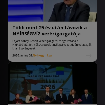
Több mint 25 év után távozik a
NYÍRSÉGVÍZ vezérigazgatója
Lejárt Könnyű Zsolt vezérigazgatói megbízatása a
NYÍRSÉGVÍZ Zrt.-nél. Az utódot nyílt pályázat útján választják
ki a részvényesek.
2026. június 03.
Nyíregyháza