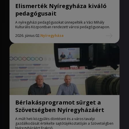
Elismerték Nyíregyháza kiváló
pedagógusait
A nyíregyházi pedagógusokat ünnepelték a Váci Mihály
Kulturális Központban rendezett városi pedagógusnapon.
2026. június 02.
Nyíregyháza
Bérlakásprogramot sürget a
Szövetségben Nyíregyházáért
A múlt heti közgyűlés döntéseit és a város tavalyi
gazdálkodását értékelte sajtótájékoztatóján a Szövetségben
Nyíregyházáért Frakció.