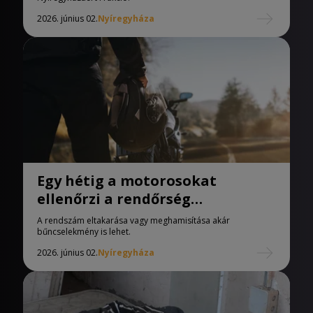
2026. június 02.
Nyíregyháza
Egy hétig a motorosokat
ellenőrzi a rendőrség
Szabolcsban
A rendszám eltakarása vagy meghamisítása akár
bűncselekmény is lehet.
2026. június 02.
Nyíregyháza