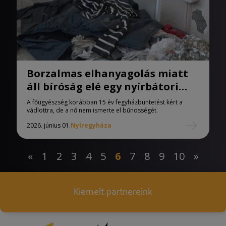
Borzalmas elhanyagolás miatt
áll bíróság elé egy nyírbátori
anya
A főügyészség korábban 15 év fegyházbüntetést kért a
vádlottra, de a nő nem ismerte el bűnösségét.
2026. június 01.
Nyíregyháza
«
1
2
3
4
5
6
7
8
9
10
»
Kiemelt partnereink