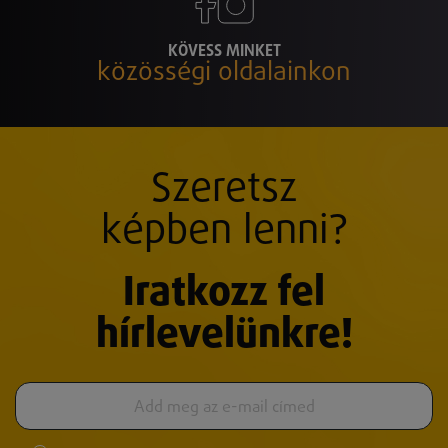
KÖVESS MINKET
közösségi oldalainkon
Szeretsz
képben lenni?
Iratkozz fel
hírlevelünkre!