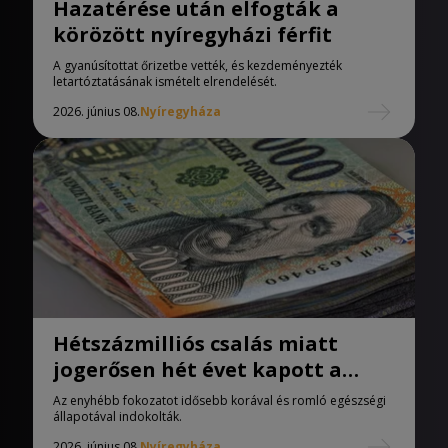
Hazatérése után elfogták a
körözött nyíregyházi férfit
A gyanúsítottat őrizetbe vették, és kezdeményezték
letartóztatásának ismételt elrendelését.
2026. június 08.
Nyíregyháza
Hétszázmilliós csalás miatt
jogerősen hét évet kapott a
vádlott
Az enyhébb fokozatot idősebb korával és romló egészségi
állapotával indokolták.
2026. június 08.
Nyíregyháza