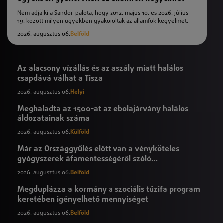
Nem adja ki a Sándor-palota, hogy 2012. május 10. és 2026. július
19. között milyen ügyekben gyakoroltak az államfők kegyelmet.
2026. augusztus 06.
Belföld
Az alacsony vízállás és az aszály miatt halálos
csapdává válhat a Tisza
2026. augusztus 06.
Helyi
Meghaladta az 1500-at az ebolajárvány halálos
áldozatainak száma
2026. augusztus 06.
Külföld
Már az Országgyűlés előtt van a vényköteles
gyógyszerek áfamentességéről szóló
törvényjavaslat
2026. augusztus 06.
Belföld
Megduplázza a kormány a szociális tűzifa program
keretében igényelhető mennyiséget
2026. augusztus 06.
Belföld