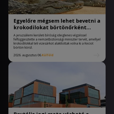
Egyelőre mégsem lehet bevetni a
krokodilokat börtönőrként
Izraelben
A jeruzsálemi kerületi bíróság ideiglenes végzéssel
felfüggesztette a nemzetbiztonsági miniszter tervét, amellyel
krokodilokkal teli vizesárkot alakítottak volna ki a Keciot
börtön körül.
2026. augusztus 06.
Külföld