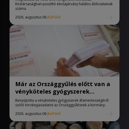
Köztársaságban pusztító ebolajárvány halálos áldozatainak
száma.
2026. augusztus 06.
Külföld
Már az Országgyűlés előtt van a
vényköteles gyógyszerek
áfamentességéről szóló
Benyújtotta a vényköteles gyógyszerek áfamentességéről
törvényjavaslat
szóló törvényjavaslatot az Országgyűlésnek a kormány.
2026. augusztus 06.
Belföld