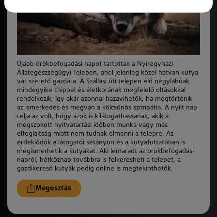
Újabb örökbefogadási napot tartottak a Nyíregyházi
Állategészségügyi Telepen, ahol jelenleg
k
özel hatvan kutya
vár szerető gazdára. A Szállási úti telepen élő négylábúak
mindegyike chippel és életkorának megfelelő oltásokkal
rendelkezik, így akár azonnal hazavihető
k
, ha megtörténik
az ismerkedés és megvan a
k
ölcsönös szimpátia. A nyílt nap
célja az volt, hogy azok is kilátogathassanak, akik a
megszokott nyitvatartási időben munka vagy más
elfoglaltság miatt nem tudnak elmenni a telepre. Az
érdeklődő
k
a látogatói sétányon és a kutyafuttatóban is
megismerhetik a kutyákat. Aki lemaradt az örökbefogadási
napról,
hé
tköznap továbbra is felkeresheti a telepet, a
gazdikereső kutyá
k
pedig online is megtekinthető
k
.
Megosztás