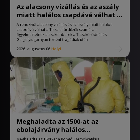
Az alacsony vízállás és az aszály
miatt halálos csapdává válhat a
Tisza
A rendkívül alacsony vízállás és az aszály miatt halálos
csapdává válhat a Tisza a fürdőzők számára –
figyelmeztetnek a szakemberek a Tiszakóródnál és
Gergelyiugornyán történt tragédiák után
2026. augusztus 06.
Helyi
Meghaladta az 1500-at az
ebolajárvány halálos
áldozatainak száma
Meghaladta az 1500-at a Kongói Demokratikus