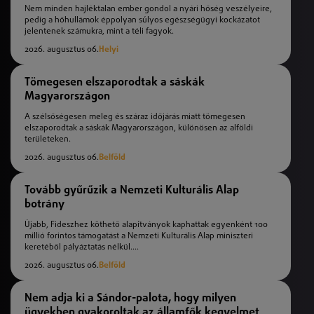
Nem minden hajléktalan ember gondol a nyári hőség veszélyeire,
pedig a hőhullámok éppolyan súlyos egészségügyi kockázatot
jelentenek számukra, mint a téli fagyok.
2026. augusztus 06.
Helyi
Tömegesen elszaporodtak a sáskák
Magyarországon
A szélsőségesen meleg és száraz időjárás miatt tömegesen
elszaporodtak a sáskák Magyarországon, különösen az alföldi
területeken.
2026. augusztus 06.
Belföld
Tovább gyűrűzik a Nemzeti Kulturális Alap
botrány
Újabb, Fideszhez köthető alapítványok kaphattak egyenként 100
millió forintos támogatást a Nemzeti Kulturális Alap miniszteri
keretéből pályáztatás nélkül....
2026. augusztus 06.
Belföld
Nem adja ki a Sándor-palota, hogy milyen
ügyekben gyakoroltak az államfők kegyelmet