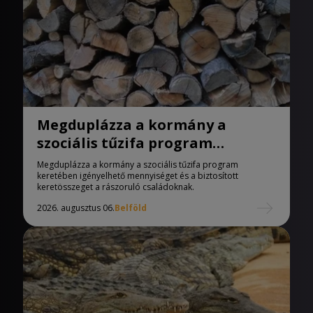
Megduplázza a kormány a
szociális tűzifa program
keretében igényelhető
Megduplázza a kormány a szociális tűzifa program
mennyiséget
keretében igényelhető mennyiséget és a biztosított
keretösszeget a rászoruló családoknak.
2026. augusztus 06.
Belföld