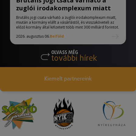
Brutális jogi csata várható a
zuglói irodakomplexum miatt
Brutális jogi csata várható a zuglói irodakomplexum miatt,
miután a kormány elállt a vásárlástól, és visszaköveteli az
előző kormány által kifizetett több mint 300 milliárd forintot.
2026. augusztus 06.
Belföld
OLVASS MÉG
további hírek
Kiemelt partnereink