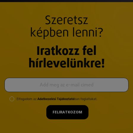
Szeretsz
képben lenni?
Iratkozz fel
hírlevelünkre!
Elfogadom az
Adatkezelési Tájékoztató
ban foglaltakat.
FELIRATKOZOM