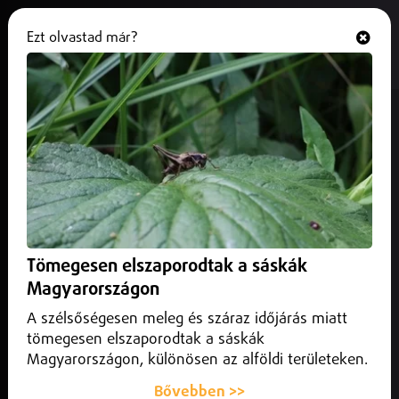
Ezt olvastad már?
Hallgasd és nézd
ONLINE
Közel hatvan kutya vár gazdára a
nyíregyházi állategészségügyi
telepen
2026. július 07.
Nyíregyháza
Aki lemaradt az örökbefogadási napról, hétköznap
Tömegesen elszaporodtak a sáskák
továbbra is felkeresheti a telepet, a gazdikereső kutyák
Magyarországon
pedig online is megtekinthetők.
A szélsőségesen meleg és száraz időjárás miatt
tömegesen elszaporodtak a sáskák
Magyarországon, különösen az alföldi területeken.
Bővebben >>