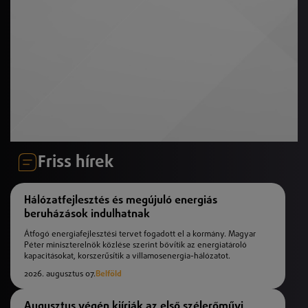
Friss hírek
Hálózatfejlesztés és megújuló energiás
beruházások indulhatnak
Átfogó energiafejlesztési tervet fogadott el a kormány. Magyar
Péter miniszterelnök közlése szerint bővítik az energiatároló
kapacitásokat, korszerűsítik a villamosenergia-hálózatot.
2026. augusztus 07.
Belföld
Augusztus végén kiírják az első szélerőművi