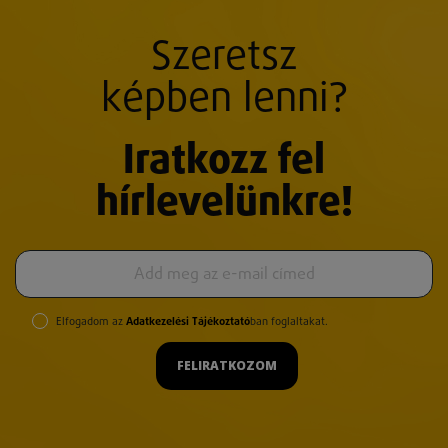
Szeretsz
képben lenni?
Iratkozz fel
hírlevelünkre!
Elfogadom az
Adatkezelési Tájékoztató
ban foglaltakat.
FELIRATKOZOM