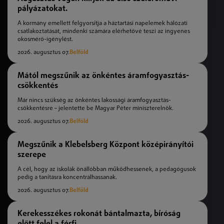
pályázatokat.
A kormány emellett felgyorsítja a háztartási napelemek hálózati
csatlakoztatását, mindenki számára elérhetővé teszi az ingyenes
okosmérő-igénylést.
2026. augusztus 07.
Belföld
Mától megszűnik az önkéntes áramfogyasztás-
csökkentés
Már nincs szükség az önkéntes lakossági áramfogyasztás-
csökkentésre – jelentette be Magyar Péter miniszterelnök.
2026. augusztus 07.
Belföld
Megszűnik a Klebelsberg Központ középirányítói
szerepe
A cél, hogy az iskolák önállóbban működhessenek, a pedagógusok
pedig a tanításra koncentrálhassanak.
2026. augusztus 07.
Belföld
Kerekesszékes rokonát bántalmazta, bíróság
előtt felel a férfi