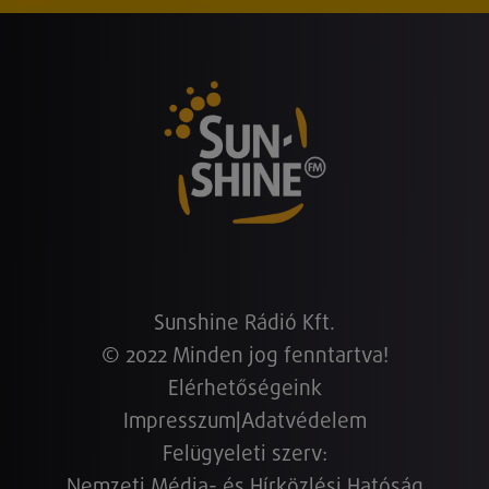
Sunshine Rádió Kft.
© 2022 Minden jog fenntartva!
Elérhetőségeink
Impresszum
|
Adatvédelem
Felügyeleti szerv:
Nemzeti Média- és Hírközlési Hatóság