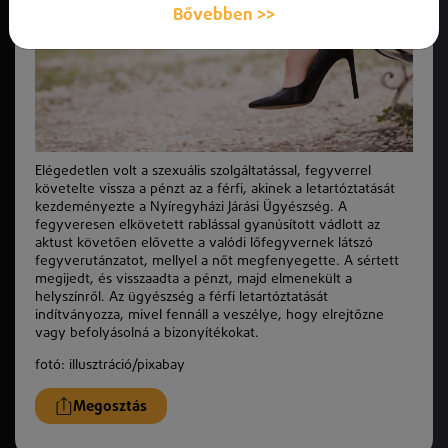
Bővebben >>
Elégedetlen volt a szexuális szolgáltatással, fegyverrel
követelte vissza a pénzt az a férfi, akinek a letartóztatását
kezdeményezte a Nyíregyházi Járási Ügyészség. A
fegyveresen elkövetett rablással gyanúsított vádlott az
aktust követően elővette a valódi lőfegyvernek látszó
fegyverutánzatot, mellyel a nőt megfenyegette. A sértett
megijedt, és visszaadta a pénzt, majd elmenekült a
helyszínről. Az ügyészség a férfi letartóztatását
indítványozza, mivel fennáll a veszélye, hogy elrejtőzne
vagy befolyásolná a bizonyítékokat.
fotó: illusztráció/pixabay
Megosztás