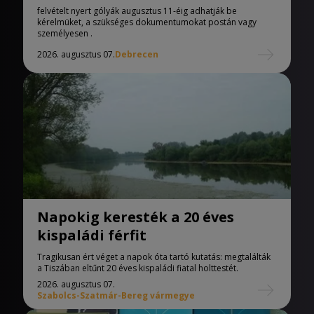
Egyetemen
felvételt nyert gólyák augusztus 11-éig adhatják be
kérelmüket, a szükséges dokumentumokat postán vagy
személyesen .
2026. augusztus 07.
Debrecen
Napokig keresték a 20 éves
kispaládi férfit
Tragikusan ért véget a napok óta tartó kutatás: megtalálták
a Tiszában eltűnt 20 éves kispaládi fiatal holttestét.
2026. augusztus 07.
Szabolcs-Szatmár-Bereg vármegye