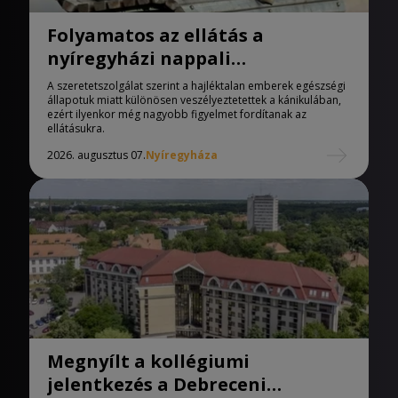
Folyamatos az ellátás a
nyíregyházi nappali
melegedőben
A szeretetszolgálat szerint a hajléktalan emberek egészségi
állapotuk miatt különösen veszélyeztetettek a kánikulában,
ezért ilyenkor még nagyobb figyelmet fordítanak az
ellátásukra.
2026. augusztus 07.
Nyíregyháza
Megnyílt a kollégiumi
jelentkezés a Debreceni