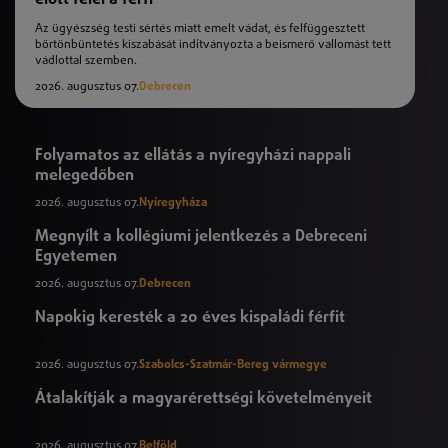
Az ügyészség testi sértés miatt emelt vádat, és felfüggesztett
börtönbüntetés kiszabását indítványozta a beismerő vallomást tett
vádlottal szemben.
2026. augusztus 07.
Debrecen
Folyamatos az ellátás a nyíregyházi nappali
melegedőben
2026. augusztus 07.
Nyíregyháza
Megnyílt a kollégiumi jelentkezés a Debreceni
Egyetemen
2026. augusztus 07.
Debrecen
Napokig keresték a 20 éves kispaládi férfit
2026. augusztus 07.
Szabolcs-Szatmár-Bereg vármegye
Átalakítják a magyarérettségi követelményeit
2026. augusztus 07.
Belföld