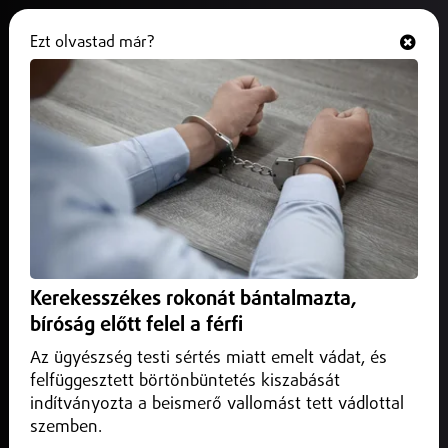
Ezt olvastad már?
Hallgasd és nézd
ONLINE
Elégedetlen volt a szexuális
szolgáltatással, fegyverrel
követelte vissza a pénzt
2025. augusztus 28.
Szabolcs-Szatmár-Bereg vármegye
Az ügyészség a férfi letartóztatását indítványozza, mivel
Kerekesszékes rokonát bántalmazta,
fennáll a veszélye, hogy elrejtőzne vagy befolyásolná a
bíróság előtt felel a férfi
bizonyítékokat.
Az ügyészség testi sértés miatt emelt vádat, és
felfüggesztett börtönbüntetés kiszabását
indítványozta a beismerő vallomást tett vádlottal
szemben.