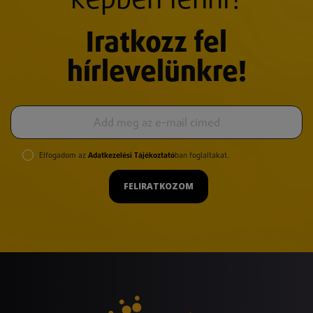
képben lenni?
Iratkozz fel
hírlevelünkre!
Elfogadom az
Adatkezelési Tájékoztató
ban foglaltakat.
FELIRATKOZOM