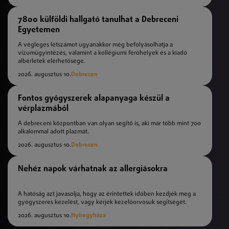
7800 külföldi hallgató tanulhat a Debreceni
Egyetemen
A végleges létszámot ugyanakkor még befolyásolhatja a
vízumügyintézés, valamint a kollégiumi férőhelyek és a kiadó
albérletek elérhetősége.
2026. augusztus 10.
Debrecen
Fontos gyógyszerek alapanyaga készül a
vérplazmából
A debreceni központban van olyan segítő is, aki már több mint 700
alkalommal adott plazmát.
2026. augusztus 10.
Debrecen
Nehéz napok várhatnak az allergiásokra
A hatóság azt javasolja, hogy az érintettek időben kezdjék meg a
gyógyszeres kezelést, vagy kérjék kezelőorvosuk segítségét.
2026. augusztus 10.
Nyíregyháza