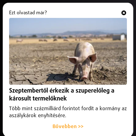
Ezt olvastad már?
Hallgasd és nézd
ONLINE
Idén a szokásosnál korábban
kezdődik a téli időszámítás
2025. augusztus 28.
Magyarország
Az órákat hajnali háromról kettőre kell majd visszaállítani
Szeptembertől érkezik a szuperelőleg a
károsult termelőknek
Több mint százmilliárd forintot fordít a kormány az
aszálykárok enyhítésére.
Bővebben >>