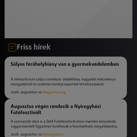
Friss hírek
Súlyos férőhelyhiány van a gyermekvédelemben
A minisztérium célja a rendszer átalakítása, nagyobb intézményi
mozgástérrel és szakmai munkacsoportok létrehozásával.
2026. augusztus 10.
Magyarország
Augusztus végén rendezik a Nyíregyházi
Futófesztivált
A szervezők idén is a Zöld Futófesztivál elvei mentén készülnek,
vagyis kiemelt figyelmet fordítanak a fenntartható megoldásokra.
2026. augusztus 10.
Nyíregyháza