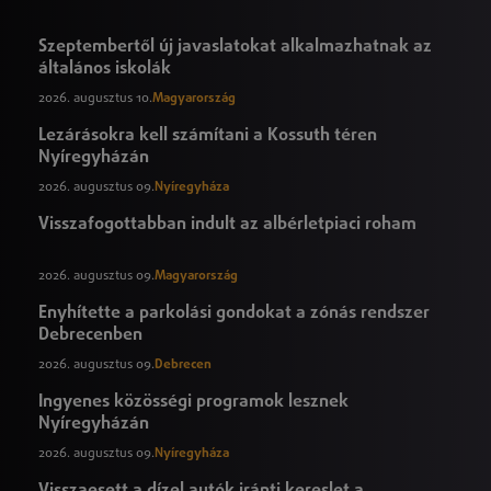
Szeptembertől új javaslatokat alkalmazhatnak az
általános iskolák
2026. augusztus 10.
Magyarország
Lezárásokra kell számítani a Kossuth téren
Nyíregyházán
2026. augusztus 09.
Nyíregyháza
Visszafogottabban indult az albérletpiaci roham
2026. augusztus 09.
Magyarország
Enyhítette a parkolási gondokat a zónás rendszer
Debrecenben
2026. augusztus 09.
Debrecen
Ingyenes közösségi programok lesznek
Nyíregyházán
2026. augusztus 09.
Nyíregyháza
Visszaesett a dízel autók iránti kereslet a