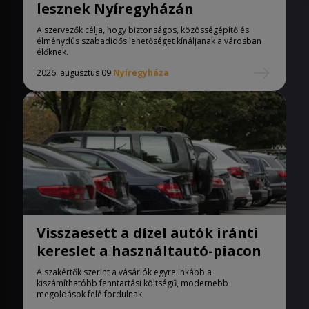
lesznek Nyíregyházán
A szervezők célja, hogy biztonságos, közösségépítő és
élménydús szabadidős lehetőséget kínáljanak a városban
élőknek.
2026. augusztus 09.
Nyíregyháza
Visszaesett a dízel autók iránti
kereslet a használtautó-piacon
A szakértők szerint a vásárlók egyre inkább a
kiszámíthatóbb fenntartási költségű, modernebb
megoldások felé fordulnak.