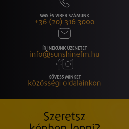
SMS ÉS VIBER SZÁMUNK
+36 (20) 316 3000
ÍRJ NEKÜNK ÜZENETET
info@sunshinefm.hu
KÖVESS MINKET
közösségi oldalainkon
Szeretsz