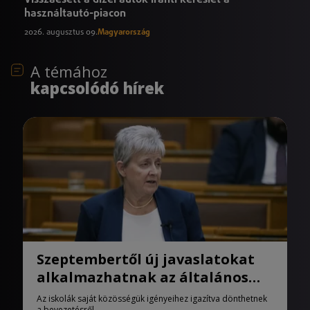
használtautó-piacon
2026. augusztus 09.
Magyarország
A témához
kapcsolódó hírek
Szeptembertől új javaslatokat
alkalmazhatnak az általános
iskolák
Az iskolák saját közösségük igényeihez igazítva dönthetnek
a bevezetésről.