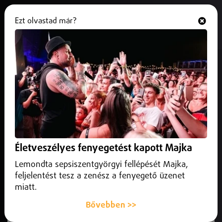
Ezt olvastad már?
Hallgasd és nézd
ONLINE
Új debreceni sajtófőnöke van a
Közlekedési és Beruházási
Minisztériumnak
2026. július 03.
Debrecen Helyi
Új debreceni sajtófőnöke van a Közlekedési és Beruházási
Életveszélyes fenyegetést kapott Majka
Minisztériumnak Pécsi Norbert Sándor személyében, aki
közel 20 éve dolgozik a szakmában. A szakember
Lemondta sepsiszentgyörgyi fellépését Majka,
pályafutását a debreceni
feljelentést tesz a zenész a fenyegető üzenet
miatt.
Bővebben >>