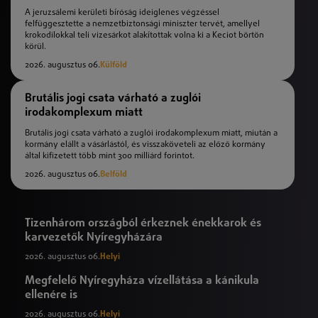
A jeruzsálemi kerületi bíróság ideiglenes végzéssel
felfüggesztette a nemzetbiztonsági miniszter tervét, amellyel
krokodilokkal teli vizesárkot alakítottak volna ki a Keciot börtön
körül.
2026. augusztus 06.
Külföld
Brutális jogi csata várható a zuglói
irodakomplexum miatt
Brutális jogi csata várható a zuglói irodakomplexum miatt, miután a
kormány elállt a vásárlástól, és visszaköveteli az előző kormány
által kifizetett több mint 300 milliárd forintot.
2026. augusztus 06.
Belföld
Tizenhárom országból érkeznek énekkarok és
karvezetők Nyíregyházára
2026. augusztus 06.
Helyi
Megfelelő Nyíregyháza vízellátása a kánikula
ellenére is
2026. augusztus 06.
Helyi