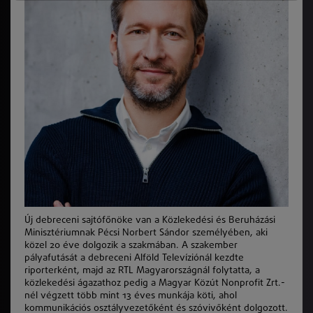
Új debreceni sajtófőnöke van a Közlekedési és Beruházási
Minisztériumnak Pécsi Norbert Sándor személyében, aki
közel 20 éve dolgozik a szakmában. A szakember
pályafutását a debreceni Alföld Televíziónál kezdte
riporterként, majd az RTL Magyarországnál folytatta, a
közlekedési ágazathoz pedig a Magyar Közút Nonprofit Zrt.-
nél végzett több mint 13 éves munkája köti, ahol
kommunikációs osztályvezetőként és szóvivőként dolgozott.