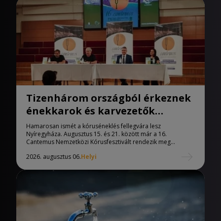
Tizenhárom országból érkeznek
énekkarok és karvezetők
Nyíregyházára
Hamarosan ismét a kóruséneklés fellegvára lesz
Nyíregyháza. Augusztus 15. és 21. között már a 16.
Cantemus Nemzetközi Kórusfesztivált rendezik meg...
2026. augusztus 06.
Helyi