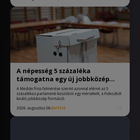
A népesség 5 százaléka
támogatna egy új jobbközép
pártot
A Medián friss felmérése szerint azonnal elérné az 5
százalékos parlamenti küszöböt egy mérsékelt, a Fideszből
kiváló jobbközép formáció.
2026. augusztus 06.
Belföld