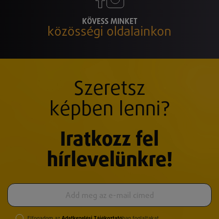
KÖVESS MINKET
közösségi oldalainkon
Szeretsz
képben lenni?
Iratkozz fel
hírlevelünkre!
Elfogadom az
Adatkezelési Tájékoztató
ban foglaltakat.