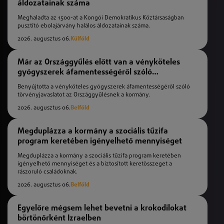
áldozatainak száma
Meghaladta az 1500-at a Kongói Demokratikus Köztársaságban
pusztító ebolajárvány halálos áldozatainak száma.
2026. augusztus 06.
Külföld
Már az Országgyűlés előtt van a vényköteles
gyógyszerek áfamentességéről szóló
törvényjavaslat
Benyújtotta a vényköteles gyógyszerek áfamentességéről szóló
törvényjavaslatot az Országgyűlésnek a kormány.
2026. augusztus 06.
Belföld
Megduplázza a kormány a szociális tűzifa
program keretében igényelhető mennyiséget
Megduplázza a kormány a szociális tűzifa program keretében
igényelhető mennyiséget és a biztosított keretösszeget a
rászoruló családoknak.
2026. augusztus 06.
Belföld
Egyelőre mégsem lehet bevetni a krokodilokat
börtönőrként Izraelben