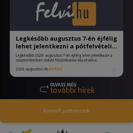
Legkésőbb augusztus 7-én éjfélig
lehet jelentkezni a pótfelvételi
eljárásban
Legkésőbb 2026. augusztus 7-én éjfélig lehet jelentkezni a
szeptemberben induló felsőoktatási képzésekre.
2026. augusztus 06.
Belföld
OLVASS MÉG
további hírek
Kiemelt partnereink