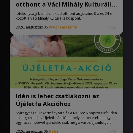
otthont a Váci Mihály Kulturális
Központ
Jótékonysági kiállításnak ad otthont augusztus 8-a és 24-e
között a Váci Mihály Kulturális Központ,
2026. augusztus 06.
Programajánló
Idén is lehet csatlakozni az
Újéletfa Akcióhoz
Nyíregyháza Önkormányzata és a NYÍRVV Nonprofit Kft. idén
is meghirdeti az Újéletfa Akciót, amelynek keretében egy-
egy facsemetével ajándékozzák meg a város újszülöttjeit.
2026. augusztus 06.
Helyi