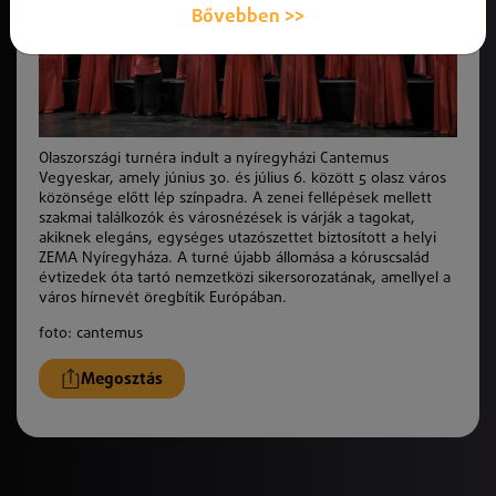
Bővebben >>
Olaszországi turnéra indult a nyíregyházi Cantemus
Vegyeskar, amely június 30. és július 6. között 5 olasz város
közönsége előtt lép színpadra. A zenei fellépések mellett
szakmai találkozók és városnézések is várják a tagokat,
akiknek elegáns, egységes utazószettet biztosított a helyi
ZEMA Nyíregyháza. A turné újabb állomása a kóruscsalád
évtizedek óta tartó nemzetközi sikersorozatának, amellyel a
város hírnevét öregbítik Európában.
foto: cantemus
Megosztás