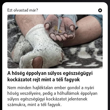
Ezt olvastad már?
Hallgasd és nézd
ONLINE
Olaszországi turnéra indult a
nyíregyházi Cantemus Vegyeskar,
2026. július 04.
Helyi
Olaszországi turnéra indult a nyíregyházi Cantemus
Vegyeskar, amely június 30. és július 6. között 5 olasz város
A hőség éppolyan súlyos egészségügyi
közönsége előtt lép színpadra.
kockázatot rejt mint a téli fagyok
Nem minden hajléktalan ember gondol a nyári
hőség veszélyeire, pedig a hőhullámok éppolyan
súlyos egészségügyi kockázatot jelentenek
számukra, mint a téli fagyok.