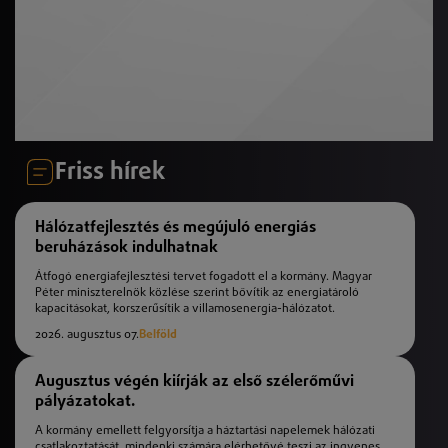
Friss hírek
Hálózatfejlesztés és megújuló energiás
beruházások indulhatnak
Átfogó energiafejlesztési tervet fogadott el a kormány. Magyar
Péter miniszterelnök közlése szerint bővítik az energiatároló
kapacitásokat, korszerűsítik a villamosenergia-hálózatot.
2026. augusztus 07.
Belföld
Augusztus végén kiírják az első szélerőművi
pályázatokat.
A kormány emellett felgyorsítja a háztartási napelemek hálózati
csatlakoztatását, mindenki számára elérhetővé teszi az ingyenes