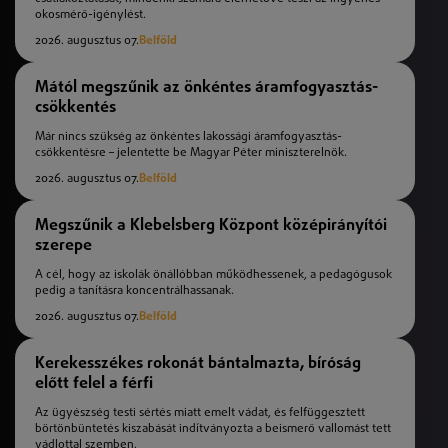
okosmérő-igénylést.
2026. augusztus 07.
Belföld
Mától megszűnik az önkéntes áramfogyasztás-
csökkentés
Már nincs szükség az önkéntes lakossági áramfogyasztás-
csökkentésre – jelentette be Magyar Péter miniszterelnök.
2026. augusztus 07.
Belföld
Megszűnik a Klebelsberg Központ középirányítói
szerepe
A cél, hogy az iskolák önállóbban működhessenek, a pedagógusok
pedig a tanításra koncentrálhassanak.
2026. augusztus 07.
Belföld
Kerekesszékes rokonát bántalmazta, bíróság
előtt felel a férfi
Az ügyészség testi sértés miatt emelt vádat, és felfüggesztett
börtönbüntetés kiszabását indítványozta a beismerő vallomást tett
vádlottal szemben.