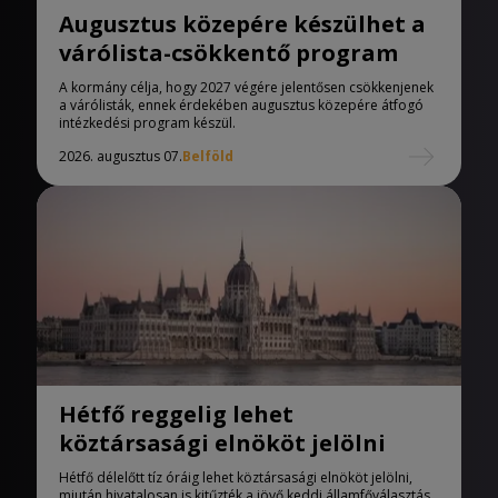
Augusztus közepére készülhet a
várólista-csökkentő program
A kormány célja, hogy 2027 végére jelentősen csökkenjenek
a várólisták, ennek érdekében augusztus közepére átfogó
intézkedési program készül.
2026. augusztus 07.
Belföld
Hétfő reggelig lehet
köztársasági elnököt jelölni
Hétfő délelőtt tíz óráig lehet köztársasági elnököt jelölni,
miután hivatalosan is kitűzték a jövő keddi államfőválasztás