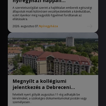
nyíregyházi nappali
melegedőben
A szeretetszolgálat szerint a hajléktalan emberek egészségi
állapotuk miatt különösen veszélyeztetettek a kánikulában,
ezért ilyenkor még nagyobb figyelmet fordítanak az
ellátásukra.
2026. augusztus 07.
Nyíregyháza
Megnyílt a kollégiumi
jelentkezés a Debreceni
Egyetemen
felvételt nyert gólyák augusztus 11-éig adhatják be
kérelmüket, a szükséges dokumentumokat postán vagy
személyesen .