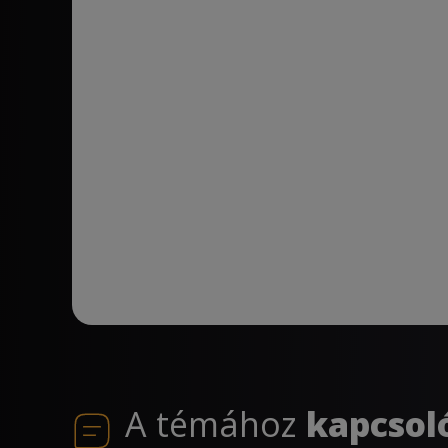
A témához
kapcsol