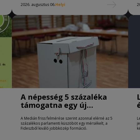
2026. augusztus 06.
Helyi
2
A népesség 5 százaléka
támogatna egy új
jobbközép pártot
A Medián friss felmérése szerint azonnal elérné az 5
L
százalékos parlamenti küszöböt egy mérsékelt, a
j
Fideszből kiváló jobbközép formáció.
k