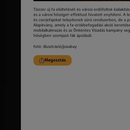
Tízezer új fa elültetését és városi erdőfoltok kialakí
és a városi hősziget-effektust hivatott enyhíteni. A
és cserjefajokat telepítenek sűrű rendszerben, de a pr
Alapítvány, amely a fa-örökbefogadási akció keretéb
mobilalkalmazás és az Önkéntes Vízadás kampány segít
hőségben szomjazó fák ápolását.
fotó: illusztráció/pixabay
Megosztás