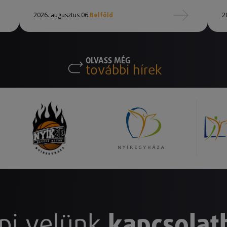
2026. augusztus 06.
Belföld
2
OLVASS MÉG
további hírek
pj velünk
kapcsolat