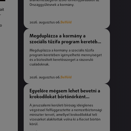
áfamentességéről szóló törvényjavaslatot az
Országgyűlésnek a kormány.
ait
-
2026. augusztus 06.
Belföld
co
Megduplázza a kormány a
szociális tűzifa program keretében
igényelhető mennyiséget
Megduplázza a kormány a szociális tűzifa
program keretében igényelhető mennyiséget
és a biztosított keretösszeget a rászoruló
családoknak.
2026. augusztus 06.
Belföld
Egyelőre mégsem lehet bevetni a
krokodilokat börtönőrként
Izraelben
A jeruzsálemi kerületi bíróság ideiglenes
végzéssel felfüggesztette a nemzetbiztonsági
miniszter tervét, amellyel krokodilokkal teli
vizesárkot alakítottak volna ki a Keciot börtön
körül.