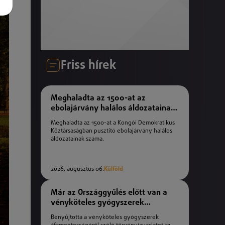
Friss hírek
Meghaladta az 1500-at az
ebolajárvány halálos áldozatainak
száma
Meghaladta az 1500-at a Kongói Demokratikus
Köztársaságban pusztító ebolajárvány halálos
áldozatainak száma.
2026. augusztus 06.
Külföld
Már az Országgyűlés előtt van a
vényköteles gyógyszerek
áfamentességéről szóló
Benyújtotta a vényköteles gyógyszerek
törvényjavaslat