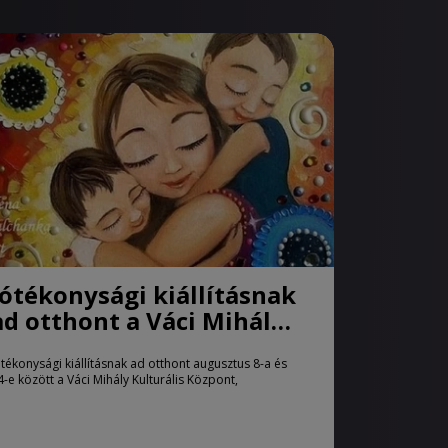
Jótékonysági kiállításnak
ad otthont a Váci Mihály
Kulturális Központ
ótékonysági kiállításnak ad otthont augusztus 8-a és
4-e között a Váci Mihály Kulturális Központ,