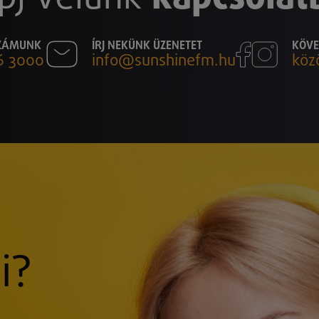
SZÁMUNK
ÍRJ NEKÜNK ÜZENETET
KÖVE
6 3000
info@sunshinefm.hu
köz
i?