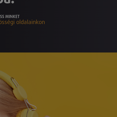
SS MINKET
össégi oldalainkon