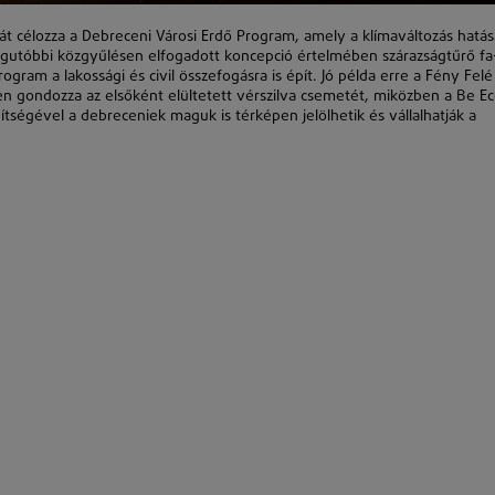
tását célozza a Debreceni Városi Erdő Program, amely a klímaváltozás hatás
 legutóbbi közgyűlésen elfogadott koncepció értelmében szárazságtűrő fa
ogram a lakossági és civil összefogásra is épít. Jó példa erre a Fény Felé
en gondozza az elsőként elültetett vérszilva csemetét, miközben a Be E
ségével a debreceniek maguk is térképen jelölhetik és vállalhatják a