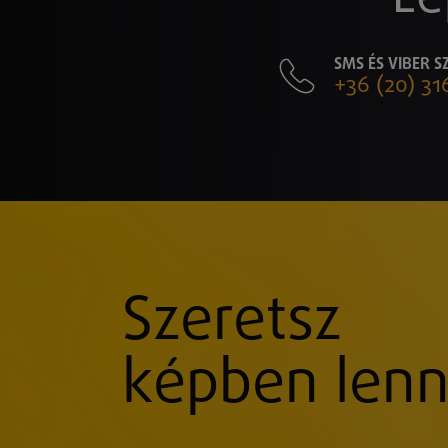
SMS ÉS VIBER 
+36 (20) 31
Szeretsz
képben lenn