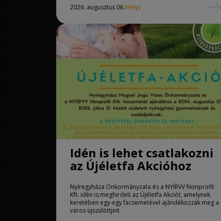
2026. augusztus 06.
Helyi
Idén is lehet csatlakozni
az Újéletfa Akcióhoz
Nyíregyháza Önkormányzata és a NYÍRVV Nonprofit
Kft. idén is meghirdeti az Újéletfa Akciót, amelynek
keretében egy-egy facsemetével ajándékozzák meg a
város újszülöttjeit.