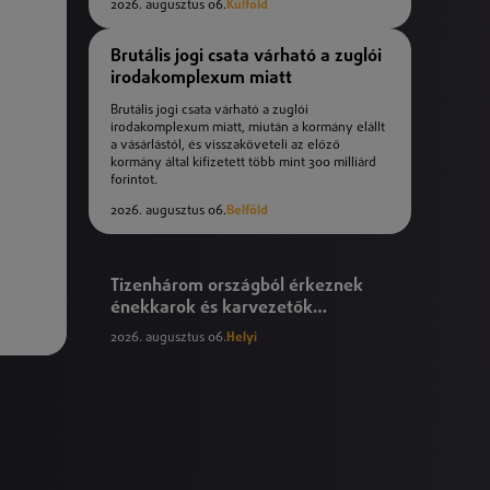
2026. augusztus 06.
Külföld
Brutális jogi csata várható a zuglói
irodakomplexum miatt
Brutális jogi csata várható a zuglói
irodakomplexum miatt, miután a kormány elállt
a vásárlástól, és visszaköveteli az előző
kormány által kifizetett több mint 300 milliárd
forintot.
2026. augusztus 06.
Belföld
Tizenhárom országból érkeznek
énekkarok és karvezetők
Nyíregyházára
2026. augusztus 06.
Helyi