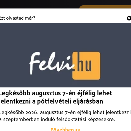
SMS ÉS VIBER SZÁMUNK
Hallgasd és
+36 (20) 316 3000
Ezt olvastad már?
s városi erdőfoltok kialakítását
i Erdő Program
kítását célozza a Debreceni Városi Erdő Program, amely a klímaváltozás
Legkésőbb augusztus 7-én éjfélig lehet
íteni.
jelentkezni a pótfelvételi eljárásban
Legkésőbb 2026. augusztus 7-én éjfélig lehet jelentkezni
a szeptemberben induló felsőoktatási képzésekre.
Bővebben >>