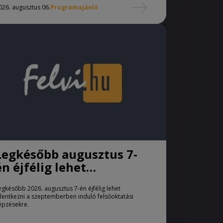
026. augusztus 06.
Programajánló
Legkésőbb augusztus 7-
én éjfélig lehet
jelentkezni a pótfelvételi
egkésőbb 2026. augusztus 7-én éjfélig lehet
eljárásban
elentkezni a szeptemberben induló felsőoktatási
épzésekre.