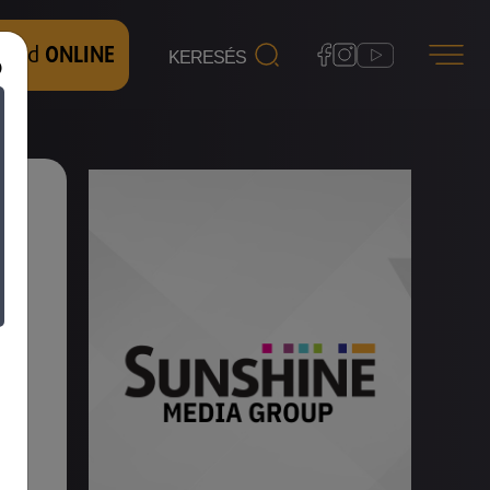
 nézd
ONLINE