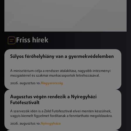
Friss hírek
Súlyos férőhelyhiány van a gyermekvédelemben
A minisztérium célja a rendszer átalakítása, nagyobb intézményi
mozgástérrel és szakmai munkacsoportok létrehozásával.
2026. augusztus 10.
Magyarország
Augusztus végén rendezik a Nyíregyházi
Futófesztivált
A szervezők idén is a Zöld Futófesztivál elvei mentén készülnek,
vagyis kiemelt figyelmet fordítanak a fenntartható megoldásokra.
2026. augusztus 10.
Nyíregyháza