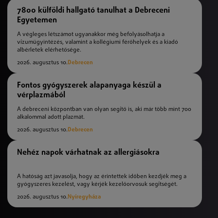
7800 külföldi hallgató tanulhat a Debreceni
Egyetemen
A végleges létszámot ugyanakkor még befolyásolhatja a
vízumügyintézés, valamint a kollégiumi férőhelyek és a kiadó
albérletek elérhetősége.
2026. augusztus 10.
Debrecen
Fontos gyógyszerek alapanyaga készül a
vérplazmából
A debreceni központban van olyan segítő is, aki már több mint 700
alkalommal adott plazmát.
2026. augusztus 10.
Debrecen
Nehéz napok várhatnak az allergiásokra
A hatóság azt javasolja, hogy az érintettek időben kezdjék meg a
gyógyszeres kezelést, vagy kérjék kezelőorvosuk segítségét.
2026. augusztus 10.
Nyíregyháza