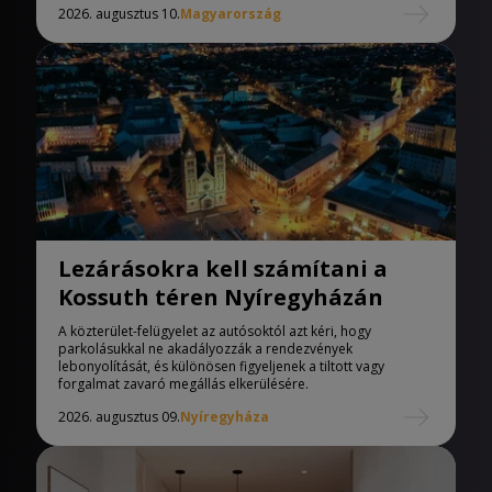
2026. augusztus 10.
Magyarország
Lezárásokra kell számítani a
Kossuth téren Nyíregyházán
A közterület-felügyelet az autósoktól azt kéri, hogy
parkolásukkal ne akadályozzák a rendezvények
lebonyolítását, és különösen figyeljenek a tiltott vagy
forgalmat zavaró megállás elkerülésére.
2026. augusztus 09.
Nyíregyháza