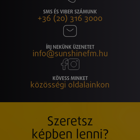
SMS ÉS VIBER SZÁMUNK
+36 (20) 316 3000
ÍRJ NEKÜNK ÜZENETET
info@sunshinefm.hu
KÖVESS MINKET
közösségi oldalainkon
Szeretsz
képben lenni?