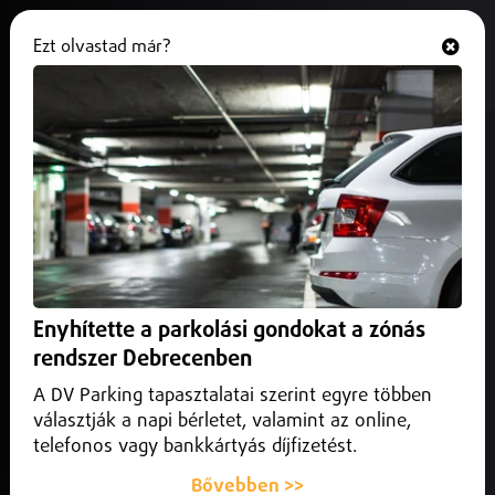
Ezt olvastad már?
Hallgasd és nézd
ONLINE
Rákay Philip 100 millió forint
osztalékot vett ki a cégéből
2026. július 08.
Magyarország
A mostani osztalék fele a tavaly kivett összegnek.
Enyhítette a parkolási gondokat a zónás
rendszer Debrecenben
A DV Parking tapasztalatai szerint egyre többen
választják a napi bérletet, valamint az online,
telefonos vagy bankkártyás díjfizetést.
Bővebben >>