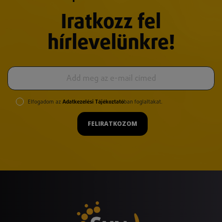
Iratkozz fel
hírlevelünkre!
Elfogadom az
Adatkezelési Tájékoztató
ban foglaltakat.
FELIRATKOZOM