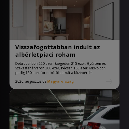
Visszafogottabban indult az
albérletpiaci roham
Debrecenben 220 ezer, Szegeden 215 ezer, Győrben és
Székesfehérváron 200 ezer, Pécsen 183 ezer, Miskolcon
pedig 130 ezer forint körül alakult a középérték.
2026. augusztus 09.
Magyarország