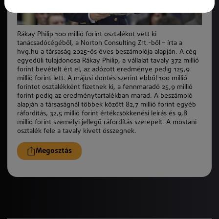
Rákay Philip 100 millió forint osztalékot vett ki
tanácsadócégéből, a Norton Consulting Zrt.-ből – írta a
hvg.hu a társaság 2025-ös éves beszámolója alapján. A cég
egyedüli tulajdonosa Rákay Philip, a vállalat tavaly 372 millió
forint bevételt ért el, az adózott eredménye pedig 125,9
millió forint lett. A májusi döntés szerint ebből 100 millió
forintot osztalékként fizetnek ki, a fennmaradó 25,9 millió
forint pedig az eredménytartalékban marad. A beszámoló
alapján a társaságnál többek
k
özött 82,7 millió forint egyéb
ráfordítás, 32,5 millió forint értékcsökkenési leírás és 9,8
millió forint személyi jellegű ráfordítás szerepelt. A mostani
osztalé
k
fele a tavaly kivett összegnek.
Megosztás