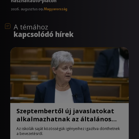
használtautó-piacon
2026. augusztus 09.
Magyarország
A témához
kapcsolódó hírek
Szeptembertől új javaslatokat
alkalmazhatnak az általános
iskolák
Az iskolák saját közösségük igényeihez igazítva dönthetnek
a bevezetésről.