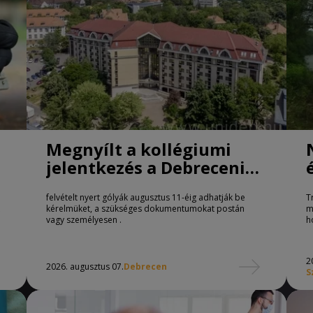
Megnyílt a kollégiumi
jelentkezés a Debreceni
Egyetemen
felvételt nyert gólyák augusztus 11-éig adhatják be
T
kérelmüket, a szükséges dokumentumokat postán
m
vagy személyesen .
h
2
2026. augusztus 07.
Debrecen
S