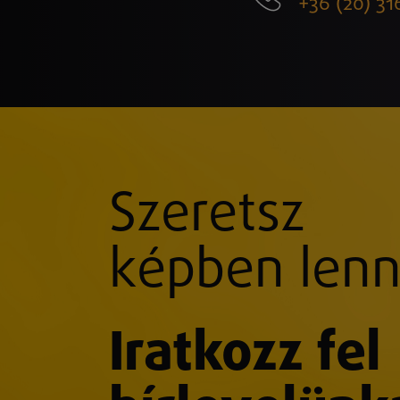
+36 (20) 31
Szeretsz
képben lenn
Iratkozz fel