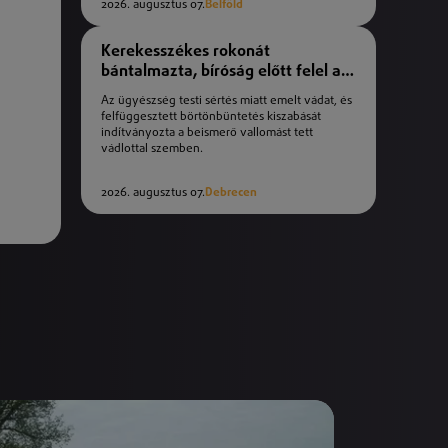
2026. augusztus 07.
Belföld
Kerekesszékes rokonát
bántalmazta, bíróság előtt felel a
férfi
Az ügyészség testi sértés miatt emelt vádat, és
felfüggesztett börtönbüntetés kiszabását
indítványozta a beismerő vallomást tett
vádlottal szemben.
2026. augusztus 07.
Debrecen