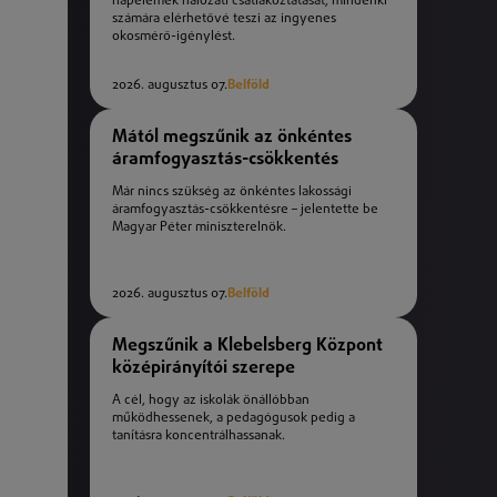
napelemek hálózati csatlakoztatását, mindenki
számára elérhetővé teszi az ingyenes
okosmérő-igénylést.
2026. augusztus 07.
Belföld
Mától megszűnik az önkéntes
áramfogyasztás-csökkentés
Már nincs szükség az önkéntes lakossági
áramfogyasztás-csökkentésre – jelentette be
Magyar Péter miniszterelnök.
2026. augusztus 07.
Belföld
Megszűnik a Klebelsberg Központ
középirányítói szerepe
A cél, hogy az iskolák önállóbban
működhessenek, a pedagógusok pedig a
tanításra koncentrálhassanak.