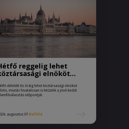
Hétfő reggelig lehet
köztársasági elnököt
jelölni
étfő délelőtt tíz óráig lehet köztársasági elnököt
elölni, miután hivatalosan is kitűzték a jövő keddi
llamfőválasztás időpontját.
026. augusztus 07.
Belföld