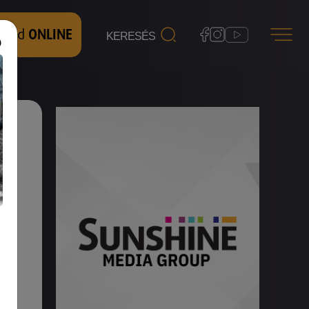
 nézd
ONLINE