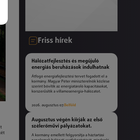
Friss hírek
Hálózatfejlesztés és megújuló
energiás beruházások indulhatnak
Átfogó energiafejlesztési tervet fogadott el a
kormány. Magyar Péter miniszterelnök közlése
szerint bővítik az energiatároló kapacitásokat,
korszerűsítik a villamosenergia-hálózatot.
2026. augusztus 07.
Belföld
Augusztus végén kiírják az első
.
szélerőművi pályázatokat.
t
k
ét
A kormány emellett felgyorsítja a háztartási