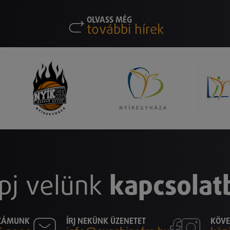
OLVASS MÉG
további hírek
pj velünk
kapcsolat
SZÁMUNK
ÍRJ NEKÜNK ÜZENETET
KÖVE