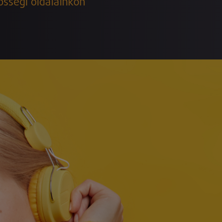
össégi oldalainkon