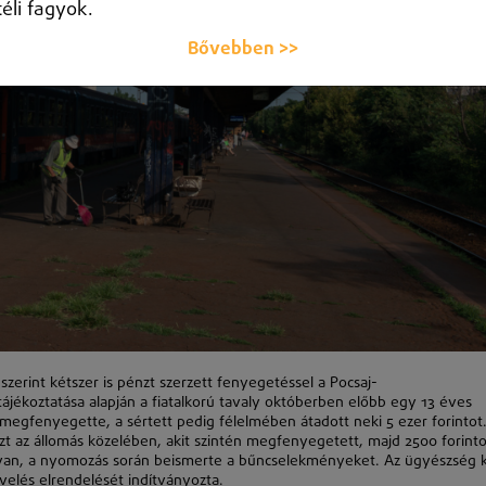
téli fagyok.
Bővebben >>
 szerint
k
étszer is pénzt szerzett fenyegetéssel a Pocsaj-
ájékoztatása alapján a fiatalkorú tavaly októberben előbb egy 13 éves
 megfenyegette, a sértett pedig félelmében átadott neki 5 ezer forintot
zt az állomás
k
özelében, akit szintén megfenyegetett, majd 2500 forinto
sban van, a nyomozás során beismerte a bűncselekményeket. Az ügyészség
evelés elrendelését indítványozta.