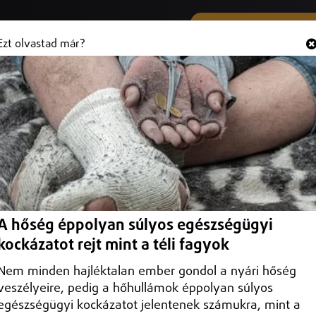
SMS ÉS VIBER SZÁMUNK
Hallgasd és
+36 (20) 316 3000
Ezt olvastad már?
 fiatalkorú a pocsaji vasútállomáson
és javítóintézeti nevelés elrendelését indítványozta.
A hőség éppolyan súlyos egészségügyi
kockázatot rejt mint a téli fagyok
Nem minden hajléktalan ember gondol a nyári hőség
veszélyeire, pedig a hőhullámok éppolyan súlyos
egészségügyi kockázatot jelentenek számukra, mint a