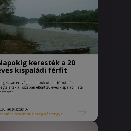
Napokig keresték a 20
éves kispaládi férfit
ragikusan ért véget a napok óta tartó kutatás:
egtalálták a Tiszában eltűnt 20 éves kispaládi fiatal
olttestét.
026. augusztus 07.
zabolcs-Szatmár-Bereg vármegye