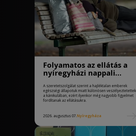
Folyamatos az ellátás a
nyíregyházi nappali
melegedőben
A szeretetszolgálat szerint a hajléktalan emberek
egészségi állapotuk miatt különösen veszélyeztetettek
a kánikulában, ezért ilyenkor még nagyobb figyelmet
fordítanak az ellátásukra.
2026. augusztus 07.
Nyíregyháza