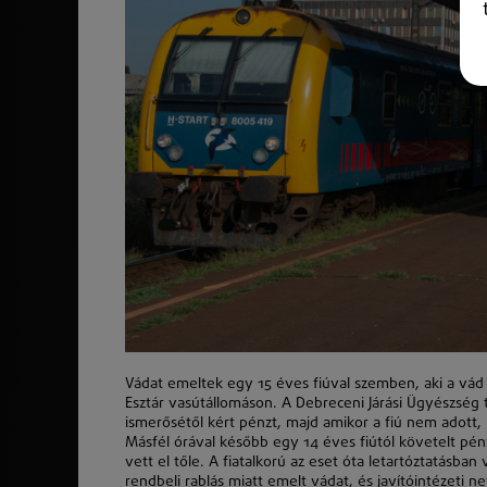
Vádat emeltek egy 15 éves fiúval szemben, aki a vád
Esztár
vas
útállomáson. A Debreceni Járási Ügyészség t
ismerősétől
k
ért pénzt, majd amikor a fiú nem adott,
Másfél órával
k
ésőbb egy 14 éves fiútól
k
övetelt pén
vett el tőle. A fiatalkorú az eset óta letartóztatá
rendbeli rablás miatt emelt vádat, és javítóintézeti n