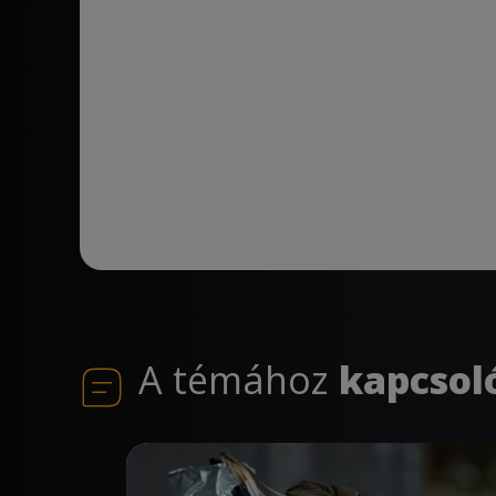
A témához
kapcsol