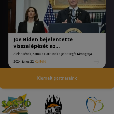
Joe Biden bejelentette
visszalépését az
elnökjelöltségtől
Alelnökének, Kamala Harrisnek a jelöltségét támogatja.
2024. július 22.
Külföld
Kiemelt partnereink