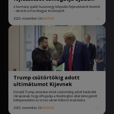
döntésekkel a kormány
A kormány újabb huszonegy település fejlesztéséről döntött
– derül ki a friss Magyar Közlönyből.
2025. november 24.
Belföld
Trump csütörtökig adott
ultimátumot Kijevnek
Donald Trump amerikai elnök csütörtökig adott határidőt
Ukrajnának, hogy elfogadja a Washington által támogatott
békejavaslatot az orosz–ukrán háború lezárására.
2025. november 23.
Külföld