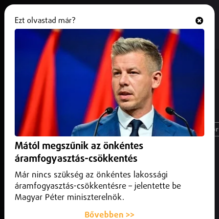
Ezt olvastad már?
Hallgasd és nézd
ONLINE
#USA
Magyarország
Nyíregyháza
Üzlet
Spor
Mától megszűnik az önkéntes
áramfogyasztás-csökkentés
Már nincs szükség az önkéntes lakossági
áramfogyasztás-csökkentésre – jelentette be
Magyar Péter miniszterelnök.
Bővebben >>