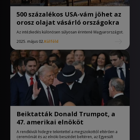
500 százalékos USA-vám jöhet az
orosz olajat vásárló országokra
Az intézkedés különösen súlyosan érintené Magyarországot.
2025. május 02.
Külföld
Beiktatták Donald Trumpot, a
47. amerikai elnököt
A rendkívüli hidegre tekintettel a megszokottól eltérően a
ceremóniát és az elnöki beszédet beltéren, az Egyesült