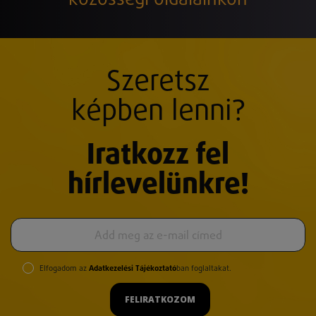
közösségi oldalainkon
Szeretsz
képben lenni?
Iratkozz fel
hírlevelünkre!
Elfogadom az
Adatkezelési Tájékoztató
ban foglaltakat.
FELIRATKOZOM