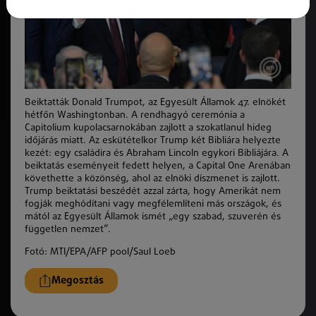
Beiktatták Donald Trumpot, az Egyesült Államok 47. elnökét
hétfőn Washingtonban. A rendhagyó ceremónia a
Capitolium kupolacsarnokában zajlott a szokatlanul hideg
időjárás miatt. Az eskütételkor Trump két Bibliára helyezte
kezét: egy családira és Abraham Lincoln egykori Bibliájára. A
beiktatás eseményeit fedett helyen, a Capital One Arenában
követhette a közönség, ahol az elnöki díszmenet is zajlott.
Trump beiktatási beszédét azzal zárta,
hogy Amerikát nem
fogják meghódítani vagy megfélemlíteni más országok, és
mától az Egyesült Államok ismét „egy szabad, szuverén és
független nemzet”.
Fotó: MTI/EPA/AFP pool/Saul Loeb
Megosztás