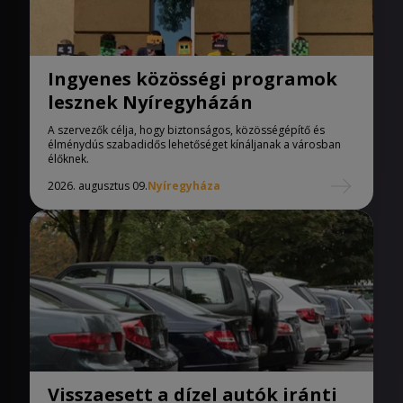
Ingyenes közösségi programok
lesznek Nyíregyházán
A szervezők célja, hogy biztonságos, közösségépítő és
élménydús szabadidős lehetőséget kínáljanak a városban
élőknek.
2026. augusztus 09.
Nyíregyháza
Visszaesett a dízel autók iránti