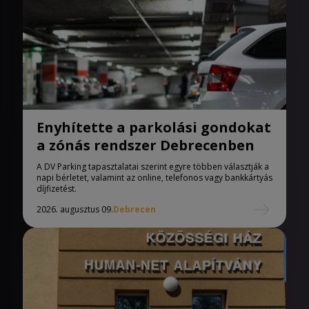
Enyhítette a parkolási gondokat
a zónás rendszer Debrecenben
A DV Parking tapasztalatai szerint egyre többen választják a
napi bérletet, valamint az online, telefonos vagy bankkártyás
díjfizetést.
2026. augusztus 09.
Debrecen