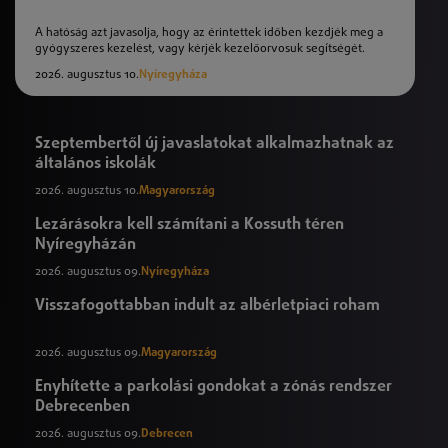
A hatóság azt javasolja, hogy az érintettek időben kezdjék meg a
gyógyszeres kezelést, vagy kérjék kezelőorvosuk segítségét.
2026. augusztus 10.
Nyíregyháza
Szeptembertől új javaslatokat alkalmazhatnak az
általános iskolák
2026. augusztus 10.
Magyarország
Lezárásokra kell számítani a Kossuth téren
Nyíregyházán
2026. augusztus 09.
Nyíregyháza
Visszafogottabban indult az albérletpiaci roham
2026. augusztus 09.
Magyarország
Enyhítette a parkolási gondokat a zónás rendszer
Debrecenben
2026. augusztus 09.
Debrecen