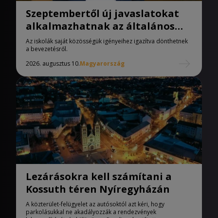
Szeptembertől új javaslatokat
alkalmazhatnak az általános
iskolák
Az iskolák saját közösségük igényeihez igazítva dönthetnek
a bevezetésről.
2026. augusztus 10.
Magyarország
Lezárásokra kell számítani a
Kossuth téren Nyíregyházán
A közterület-felügyelet az autósoktól azt kéri, hogy
parkolásukkal ne akadályozzák a rendezvények