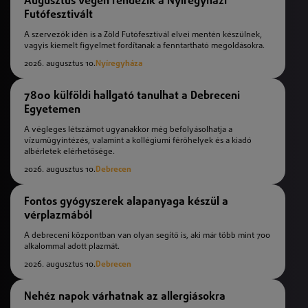
Augusztus végén rendezik a Nyíregyházi
Futófesztivált
A szervezők idén is a Zöld Futófesztivál elvei mentén készülnek,
vagyis kiemelt figyelmet fordítanak a fenntartható megoldásokra.
2026. augusztus 10.
Nyíregyháza
7800 külföldi hallgató tanulhat a Debreceni
Egyetemen
A végleges létszámot ugyanakkor még befolyásolhatja a
vízumügyintézés, valamint a kollégiumi férőhelyek és a kiadó
albérletek elérhetősége.
2026. augusztus 10.
Debrecen
Fontos gyógyszerek alapanyaga készül a
vérplazmából
A debreceni központban van olyan segítő is, aki már több mint 700
alkalommal adott plazmát.
2026. augusztus 10.
Debrecen
Nehéz napok várhatnak az allergiásokra