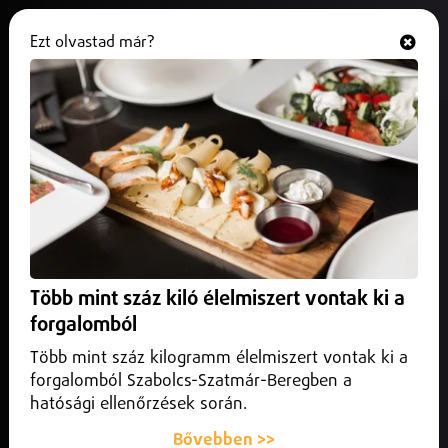
Ezt olvastad már?
Hallgasd és nézd
ONLINE
Beiktatták Donald Trumpot, a 47.
amerikai elnököt
2025. január 20.
Külföld
A rendkívüli hidegre tekintettel a megszokottól eltérően a
ceremóniát és az elnöki beszédet beltéren, az Egyesült
Több mint száz kiló élelmiszert vontak ki a
Államok Capitoliumának kupolacsarnokában tartották.
forgalomból
Több mint száz kilogramm élelmiszert vontak ki a
forgalomból Szabolcs-Szatmár-Beregben a
hatósági ellenőrzések során.
Bővebben >>