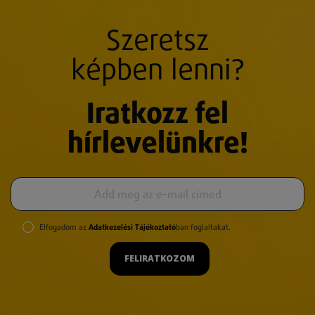
Szeretsz
képben lenni?
Iratkozz fel
hírlevelünkre!
Elfogadom az
Adatkezelési Tájékoztató
ban foglaltakat.
FELIRATKOZOM