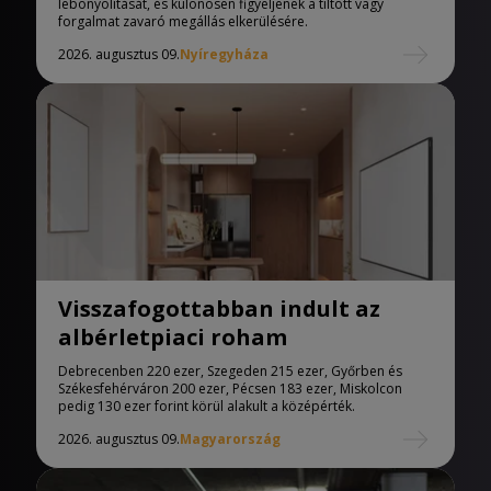
lebonyolítását, és különösen figyeljenek a tiltott vagy
forgalmat zavaró megállás elkerülésére.
2026. augusztus 09.
Nyíregyháza
Visszafogottabban indult az
albérletpiaci roham
Debrecenben 220 ezer, Szegeden 215 ezer, Győrben és
Székesfehérváron 200 ezer, Pécsen 183 ezer, Miskolcon
pedig 130 ezer forint körül alakult a középérték.
2026. augusztus 09.
Magyarország