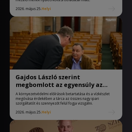
2026. május 25.
Helyi
Gajdos László szerint
megbomlott az egyensúly az
ipar és a környezetvédelem
A környezetvédelmi előírások betartatása és a vízkészlet
között
megóvása érdekében a tárca az összes nagy ipari
szolgáltatót és szennyezőt felül fogja vizsgálni.
2026. május 25.
Helyi