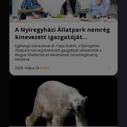
A Nyíregyházi Állatpark nemrég
kinevezett igazgatóját
választották a Magyar
Egyhangú szavazással dr. Papp Endrét, a Nyíregyházi
Állatkertek és Akvárium
Állatpark nemrég kinevezett igazgatóját választották a
Magyar Állatkertek és Akváriumok Szövetségének új
elnökévé.
2026. május 26.
Helyi