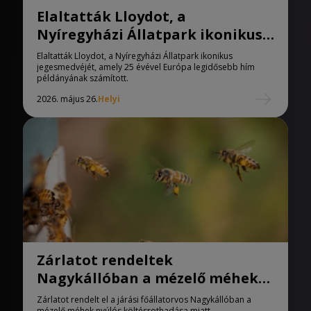
Elaltatták Lloydot, a
Nyíregyházi Állatpark ikonikus
jegesmedvéjét
Elaltatták Lloydot, a Nyíregyházi Állatpark ikonikus
jegesmedvéjét, amely 25 évével Európa legidősebb hím
példányának számított.
2026. május 26.
Helyi
Zárlatot rendeltek
Nagykállóban a mézelő méhek
nyúlós költésrothadása miatt
Zárlatot rendelt el a járási főállatorvos Nagykállóban a
mézelő méhek nyúlós költésrothadása miatt.