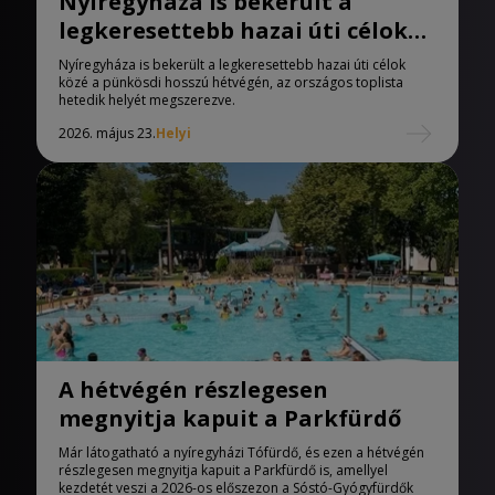
Nyíregyháza is bekerült a
legkeresettebb hazai úti célok
közé a pünkösdi hosszú
Nyíregyháza is bekerült a legkeresettebb hazai úti célok
hétvégén
közé a pünkösdi hosszú hétvégén, az országos toplista
hetedik helyét megszerezve.
2026. május 23.
Helyi
A hétvégén részlegesen
megnyitja kapuit a Parkfürdő
Már látogatható a nyíregyházi Tófürdő, és ezen a hétvégén
részlegesen megnyitja kapuit a Parkfürdő is, amellyel
kezdetét veszi a 2026-os előszezon a Sóstó-Gyógyfürdők