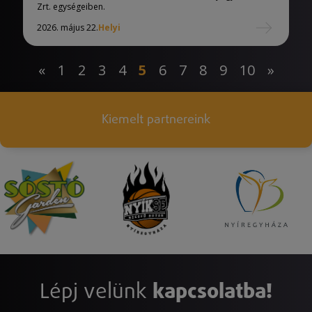
Zrt. egységeiben.
2026. május 22.
Helyi
«
1
2
3
4
5
6
7
8
9
10
»
Kiemelt partnereink
Lépj velünk
kapcsolatba!