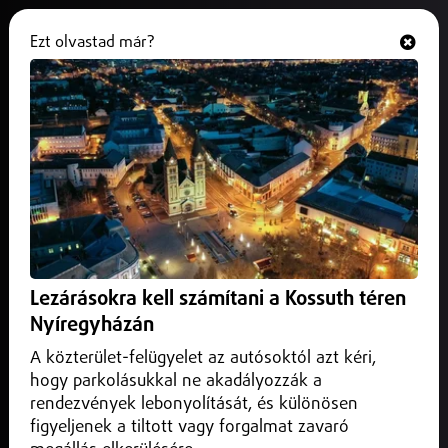
Ezt olvastad már?
Hallgasd és nézd
ONLINE
Helyi
Lezárásokra kell számítani a Kossuth téren
Nyíregyházán
A közterület-felügyelet az autósoktól azt kéri,
hogy parkolásukkal ne akadályozzák a
rendezvények lebonyolítását, és különösen
figyeljenek a tiltott vagy forgalmat zavaró