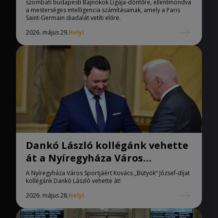
szombati budapesti Bajnokok Ligája-döntőre, ellentmondva
a mesterséges intelligencia számításainak, amely a Paris
Saint-Germain diadalát vetíti előre.
2026. május 29.
Helyi
Dankó László kollégánk vehette
át a Nyíregyháza Város
Sportjáért Kovács „Bütyök”
A Nyíregyháza Város Sportjáért Kovács „Bütyök” József-díjat
József-díjat
kollégánk Dankó László vehette át!
2026. május 28.
Helyi