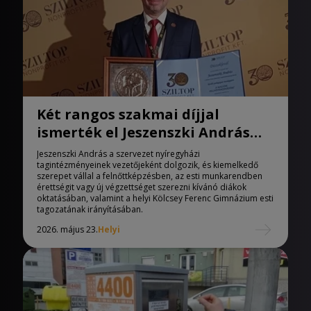
Két rangos szakmai díjjal
ismerték el Jeszenszki András
pedagógus munkáját
Jeszenszki András a szervezet nyíregyházi
tagintézményeinek vezetőjeként dolgozik, és kiemelkedő
szerepet vállal a felnőttképzésben, az esti munkarendben
érettségit vagy új végzettséget szerezni kívánó diákok
oktatásában, valamint a helyi Kölcsey Ferenc Gimnázium esti
tagozatának irányításában.
2026. május 23.
Helyi