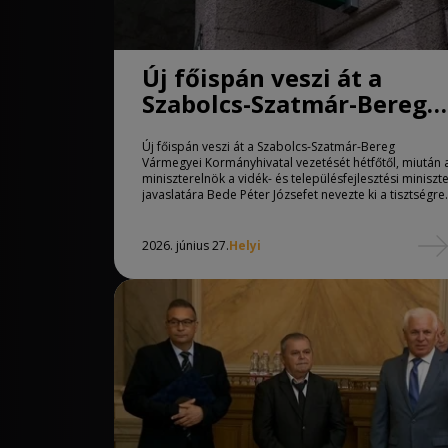
Új főispán veszi át a
Szabolcs-Szatmár-Bereg
Vármegyei
Új főispán veszi át a Szabolcs-Szatmár-Bereg
Kormányhivatal
Vármegyei Kormányhivatal vezetését hétfőtől, miután 
vezetését
miniszterelnök a vidék- és településfejlesztési miniszt
javaslatára Bede Péter Józsefet nevezte ki a tisztségre.
2026. június 27.
Helyi