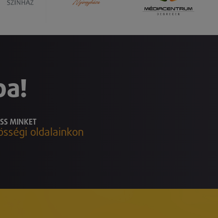
ba!
SS MINKET
össégi oldalainkon