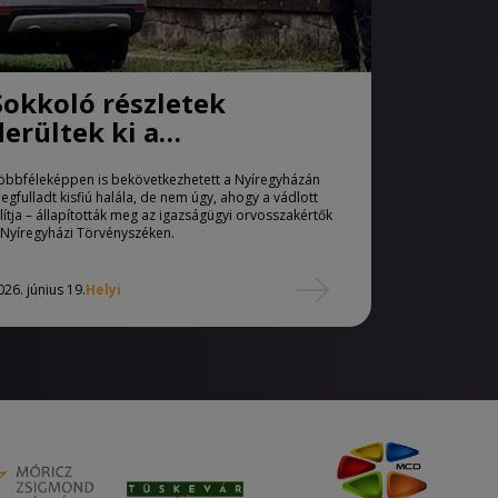
Sokkoló részletek
derültek ki a
Nyíregyházán megfulladt
öbbféleképpen is bekövetkezhetett a Nyíregyházán
kisfiú halála ügyében
egfulladt kisfiú halála, de nem úgy, ahogy a vádlott
llítja – állapították meg az igazságügyi orvosszakértők
 Nyíregyházi Törvényszéken.
026. június 19.
Helyi