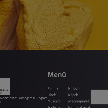
Menü
Rólunk
Hírlevél
Hírek
Képek
a Médiatanács Támogatási Program
Műsorok
Médiaajánlat
a
Toplista
Hallgasd újra!