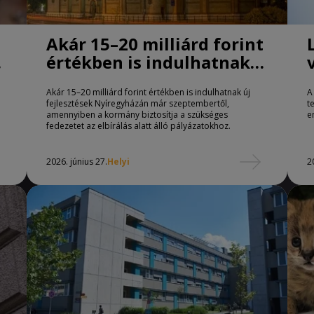
Akár 15–20 milliárd forint
értékben is indulhatnak
új fejlesztések
Akár 15–20 milliárd forint értékben is indulhatnak új
A
Nyíregyházán már
fejlesztések Nyíregyházán már szeptembertől,
t
szeptembertől
amennyiben a kormány biztosítja a szükséges
e
fedezetet az elbírálás alatt álló pályázatokhoz.
2026. június 27.
Helyi
2