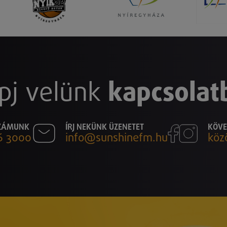
pj velünk
kapcsolat
SZÁMUNK
ÍRJ NEKÜNK ÜZENETET
KÖVE
6 3000
info@sunshinefm.hu
köz