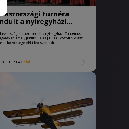
Olaszországi turnéra
indult a nyíregyházi
Cantemus Vegyeskar,
laszországi turnéra indult a nyíregyházi Cantemus
egyeskar, amely június 30. és július 6. között 5 olasz
áros közönsége előtt lép színpadra.
026. július 04.
Helyi