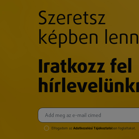
Szeretsz
képben lenn
Iratkozz fel
hírlevelünk
Elfogadom az
Adatkezelési Tájékoztató
ban foglaltakat.