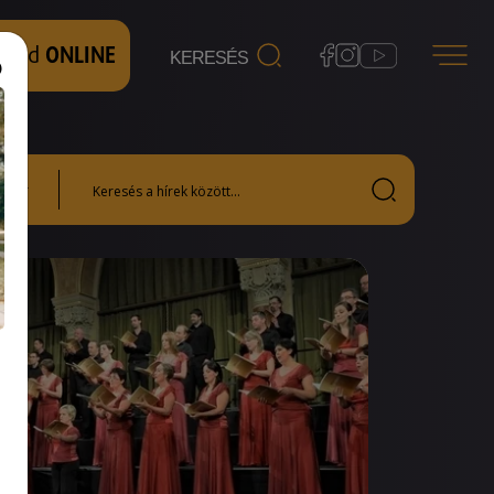
 nézd
ONLINE