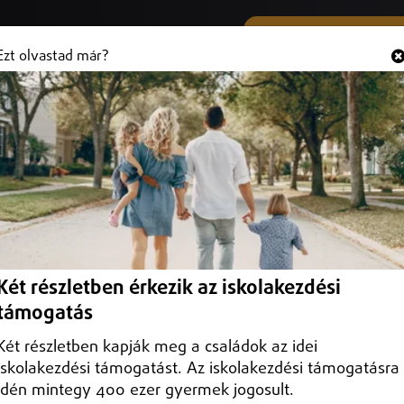
SMS ÉS VIBER SZÁMUNK
Hallgasd és
+36 (20) 316 3000
Ezt olvastad már?
Két részletben érkezik az iskolakezdési
támogatás
Két részletben kapják meg a családok az idei
iskolakezdési támogatást. Az iskolakezdési támogatásra
idén mintegy 400 ezer gyermek jogosult.