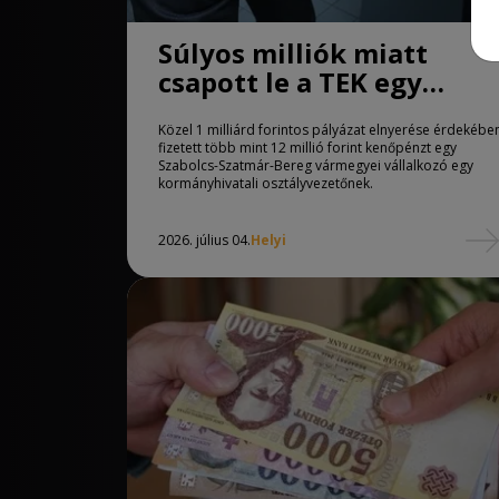
Súlyos milliók miatt
csapott le a TEK egy
szabolcsi
Közel 1 milliárd forintos pályázat elnyerése érdekébe
kormányhivatali vezetőr
fizetett több mint 12 millió forint kenőpénzt egy
Szabolcs-Szatmár-Bereg vármegyei vállalkozó egy
kormányhivatali osztályvezetőnek.
2026. július 04.
Helyi