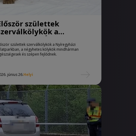
Először születtek
szerválkölykök a
Nyíregyházi Állatparkban
lőször születtek szerválkölykök a Nyíregyházi
llatparkban, a négyhetes kölykök mindhárman
gészségesek és szépen fejlődnek.
026. június 26.
Helyi