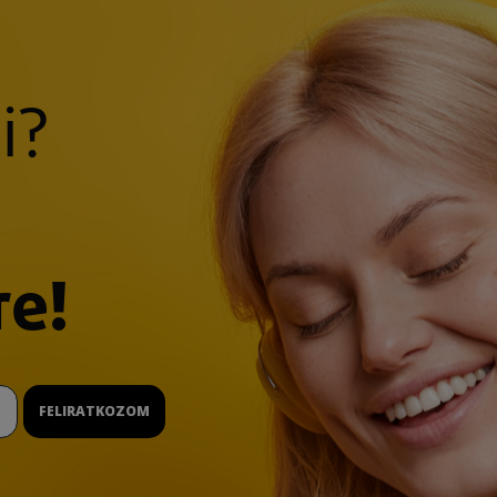
i?
re!
FELIRATKOZOM