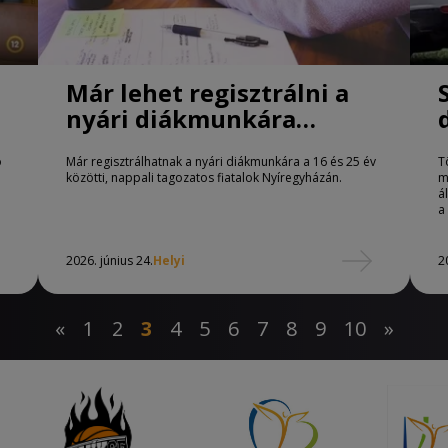
Már lehet regisztrálni a
nyári diákmunkára
Nyíregyházán is
ó
Már regisztrálhatnak a nyári diákmunkára a 16 és 25 év
T
közötti, nappali tagozatos fiatalok Nyíregyházán.
m
á
a
2026. június 24.
Helyi
2
«
1
2
3
4
5
6
7
8
9
10
»