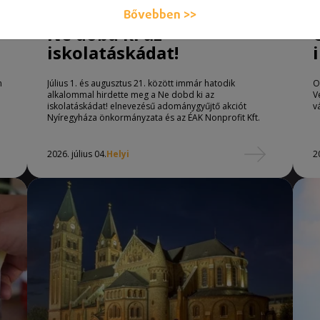
Bővebben >>
Ne dobd ki az
iskolatáskádat!
n
Július 1. és augusztus 21. között immár hatodik
O
e
alkalommal hirdette meg a Ne dobd ki az
V
iskolatáskádat! elnevezésű adománygyűjtő akciót
v
Nyíregyháza önkormányzata és az ÉAK Nonprofit Kft.
2026. július 04.
Helyi
2