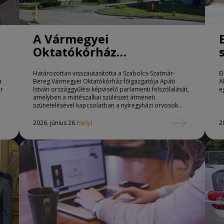
A Vármegyei
Oktatókórház
főigazgatója
Határozottan visszautasította a Szabolcs-Szatmár-
E
visszautasítja Apáti
a
Bereg Vármegyei Oktatókórház főigazgatója Apáti
Á
István vádjait
er
István országgyűlési képviselő parlamenti felszólalását,
e
amelyben a mátészalkai szülészet átmeneti
szünetelésével kapcsolatban a nyíregyházi orvosok
munkamorálját kérdőjelezte meg.
2026. június 26.
Helyi
2