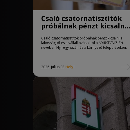
Csaló csatornatisztítók
próbálnak pénzt kicsalni
a lakosságtól
Csaló csatornatisztítók próbálnak pénzt kicsalni a
lakosságtól és a vállalkozásoktól a NYÍRSÉGVÍZ Zrt.
nevében Nyíregyházán és a környező településeken.
2026. július 03.
Helyi