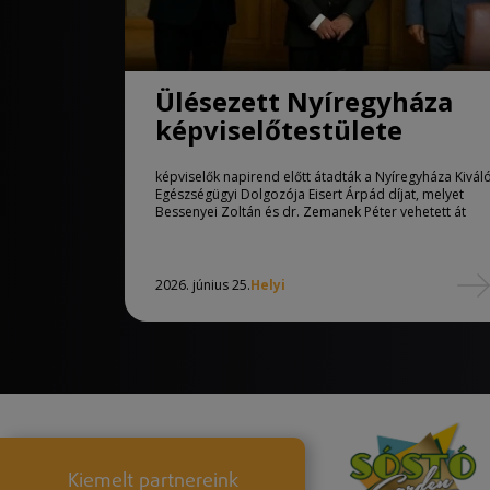
Ülésezett Nyíregyháza
képviselőtestülete
képviselők napirend előtt átadták a Nyíregyháza Kivál
Egészségügyi Dolgozója Eisert Árpád díjat, melyet
Bessenyei Zoltán és dr. Zemanek Péter vehetett át
2026. június 25.
Helyi
Kiemelt partnereink