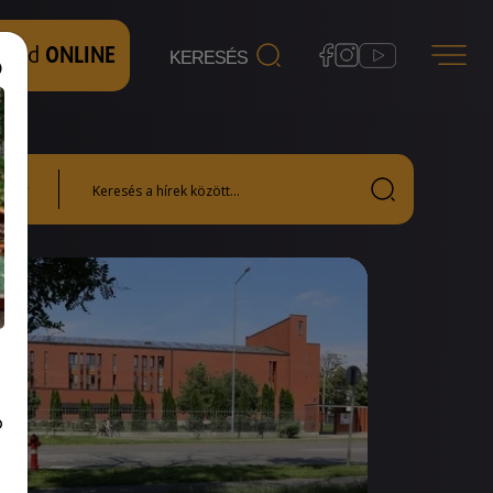
 nézd
ONLINE
b