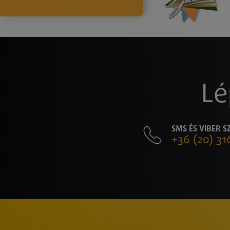
Lé
SMS ÉS VIBER 
+36 (20) 31