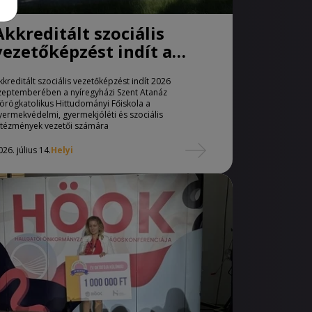
Akkreditált szociális
vezetőképzést indít a
nyíregyházi Szent Atanáz
kkreditált szociális vezetőképzést indít 2026
Görögkatolikus
zeptemberében a nyíregyházi Szent Atanáz
Hittudományi Fő
örögkatolikus Hittudományi Főiskola a
yermekvédelmi, gyermekjóléti és szociális
ntézmények vezetői számára
026. július 14.
Helyi