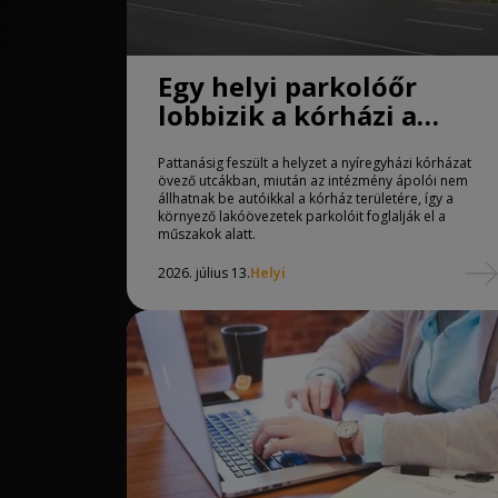
Egy helyi parkolóőr
lobbizik a kórházi a
dolgozók parkolási
Pattanásig feszült a helyzet a nyíregyházi kórházat
gondjainak megoldásáér
övező utcákban, miután az intézmény ápolói nem
állhatnak be autóikkal a kórház területére, így a
környező lakóövezetek parkolóit foglalják el a
műszakok alatt.
2026. július 13.
Helyi