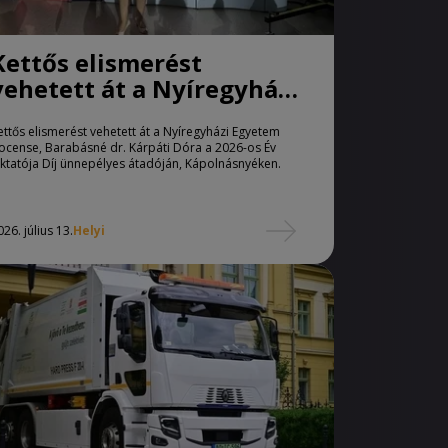
Kettős elismerést
vehetett át a Nyíregyházi
Egyetem docense,
ettős elismerést vehetett át a Nyíregyházi Egyetem
Barabásné dr. Kárpáti
ocense, Barabásné dr. Kárpáti Dóra a 2026-os Év
Dóra
ktatója Díj ünnepélyes átadóján, Kápolnásnyéken.
026. július 13.
Helyi