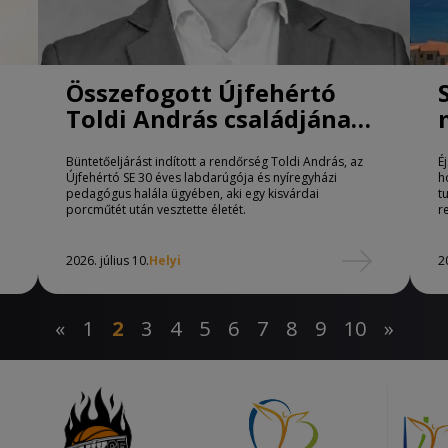
Összefogott Újfehértó
Toldi András családjának
megsegítésére
Büntetőeljárást indított a rendőrség Toldi András, az
É
Újfehértó SE 30 éves labdarúgója és nyíregyházi
h
pedagógus halála ügyében, aki egy kisvárdai
t
porcműtét után vesztette életét.
r
2026. július 10.
Helyi
2
«
1
2
3
4
5
6
7
8
9
10
»