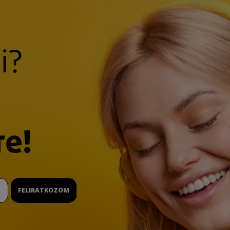
i?
re!
FELIRATKOZOM