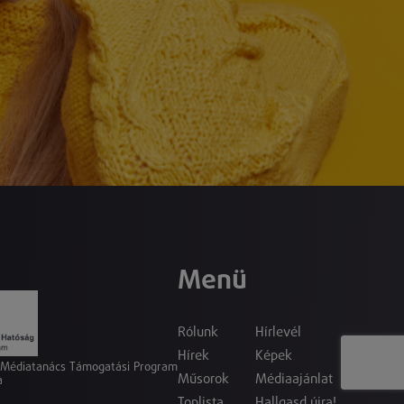
Menü
Rólunk
Hírlevél
Hírek
Képek
a Médiatanács Támogatási Program
Műsorok
Médiaajánlat
a
Toplista
Hallgasd újra!