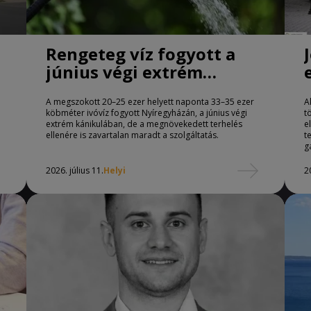
Rengeteg víz fogyott a
június végi extrém
kánikulában
A megszokott 20–25 ezer helyett naponta 33–35 ezer
A
t
köbméter ivóvíz fogyott Nyíregyházán, a június végi
t
extrém kánikulában, de a megnövekedett terhelés
e
ellenére is zavartalan maradt a szolgáltatás.
t
g
2026. július 11.
Helyi
2