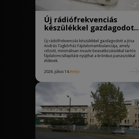
Új rádiófrekvenciás
készülékkel gazdagodott
a Jósa András Tagkórház
Új rádiófrekvenciás készülékkel gazdagodott a Jósa
Fájdalomambulanciája
András Tagkórház Fájdalomambulanciája, amely
célzott, minimálisan invazív beavatkozásokkal tartós
fájdalomcsillapítást nyújthat a krónikus panaszokkal
élőknek.
2026. július 14.
Helyi