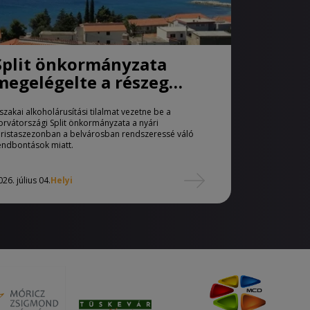
Split önkormányzata
megelégelte a részeg
turistákat
jszakai alkoholárusítási tilalmat vezetne be a
orvátországi Split önkormányzata a nyári
uristaszezonban a belvárosban rendszeressé váló
endbontások miatt.
026. július 04.
Helyi