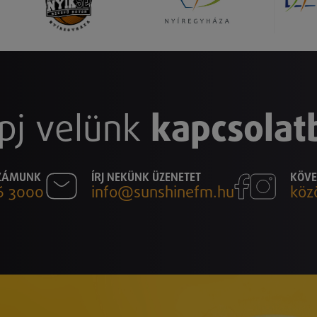
pj velünk
kapcsolat
SZÁMUNK
ÍRJ NEKÜNK ÜZENETET
KÖVE
6 3000
info@sunshinefm.hu
köz