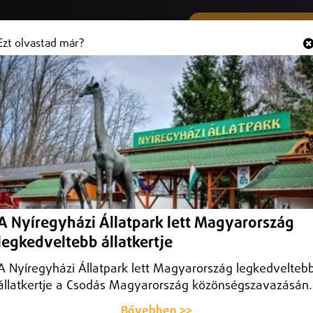
SMS ÉS VIBER SZÁMUNK
Hallgasd és
+36 (20) 316 3000
Ezt olvastad már?
A Nyíregyházi Állatpark lett Magyarország
legkedveltebb állatkertje
A Nyíregyházi Állatpark lett Magyarország legkedvelteb
állatkertje a Csodás Magyarország közönségszavazásán.
Bővebben >>