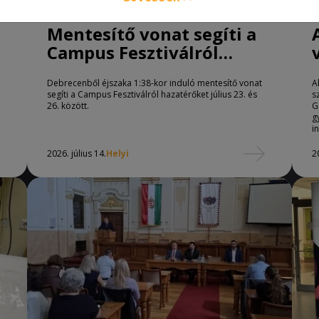
Mentesítő vonat segíti a
Campus Fesztiválról
hazatérőket
Debrecenből éjszaka 1:38-kor induló mentesítő vonat
A
segíti a Campus Fesztiválról hazatérőket július 23. és
s
26. között.
G
g
i
2026. július 14.
Helyi
2