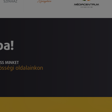
ba!
SS MINKET
össégi oldalainkon