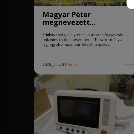
Magyar Péter
megnevezett
óriásgyárakat, aminek
Kritikus energiahelyzet miatt az áramfogyasztás
korlátoznia kell a
önkéntes csökkentésére kéri a Tisza-kormány a
termelését a kritikus
legnagyobb hazai ipari létesítményeket.
energiahely
2026. július 31.
Helyi