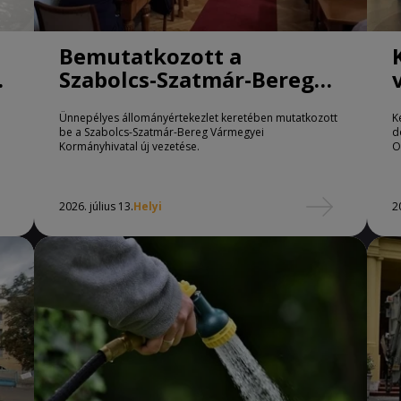
Bemutatkozott a
Szabolcs-Szatmár-Bereg
Vármegyei
Ünnepélyes állományértekezlet keretében mutatkozott
K
Kormányhivatal új
be a Szabolcs-Szatmár-Bereg Vármegyei
d
vezetése
Kormányhivatal új vezetése.
O
2026. július 13.
Helyi
2