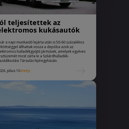
Jól teljesítettek az
elektromos kukásautók
kár a napi munkaidő lejárta után is 50-60 százalékos
öltöttséggel állhattak vissza a depóba azok az
lektromos hulladékgyűjtő járművek, amelyek egyéves
esztüzemét most zárta le a Szilárdhulladék-
azdálkodási Társulás Nyíregyházán.
026. július 10.
Helyi