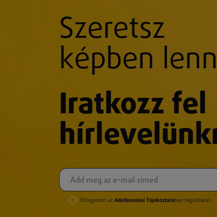
Szeretsz
képben lenn
Iratkozz fel
hírlevelünk
Elfogadom az
Adatkezelési Tájékoztató
ban foglaltakat.