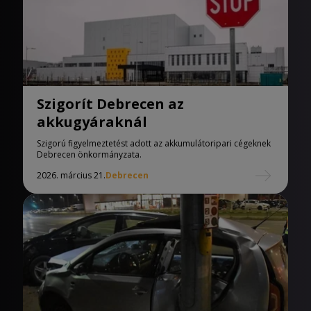
Szigorít Debrecen az
akkugyáraknál
Szigorú figyelmeztetést adott az akkumulátoripari cégeknek
Debrecen önkormányzata.
2026. március 21.
Debrecen