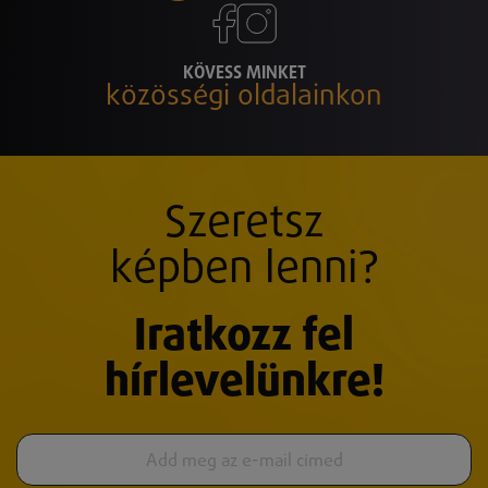
KÖVESS MINKET
közösségi oldalainkon
Szeretsz
képben lenni?
Iratkozz fel
hírlevelünkre!