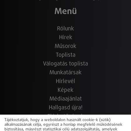
Menü
Rólunk
Hírek
Műsorok
Toplista
Válogatás toplista
Munkatársak
Hírlevél
Képek
Médiaajánlat
Hallgasd újra!
Elérhetőségek
Tájékoztatjuk, hogy a weboldalon használt cookie-k (sütik)
Copyright © 2022-2026 www.sunshine.hu.hu
Powered by
alkalmazásának célja, egyrészt a honlap megfelelő működésének
biztosítása, másrészt statisztikai célú adatszolgáltatás, amelyek