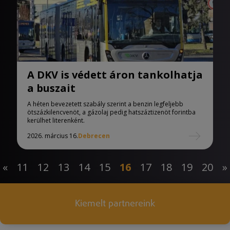
A DKV is védett áron tankolhatja
a buszait
A héten bevezetett szabály szerint a benzin legfeljebb
ötszázkilencvenöt, a gázolaj pedig hatszáztizenöt forintba
kerülhet literenként.
2026. március 16.
Debrecen
«
11
12
13
14
15
16
17
18
19
20
»
Kiemelt partnereink