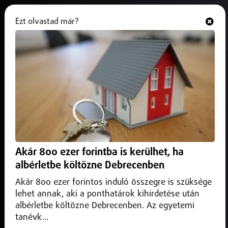
Ezt olvastad már?
Hallgasd és nézd
ONLINE
Debrecen
Akár 800 ezer forintba is kerülhet, ha
albérletbe költözne Debrecenben
Akár 800 ezer forintos induló összegre is szüksége
lehet annak, aki a ponthatárok kihirdetése után
albérletbe költözne Debrecenben. Az egyetemi
tanévk...