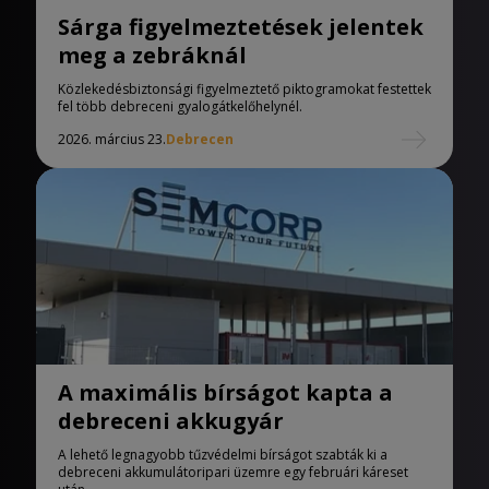
Sárga figyelmeztetések jelentek
meg a zebráknál
Közlekedésbiztonsági figyelmeztető piktogramokat festettek
fel több debreceni gyalogátkelőhelynél.
2026. március 23.
Debrecen
A maximális bírságot kapta a
debreceni akkugyár
A lehető legnagyobb tűzvédelmi bírságot szabták ki a
debreceni akkumulátoripari üzemre egy februári káreset