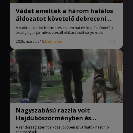
Vádat emeltek a három halálos
áldozatot követelő debreceni
baleset ügyében
A vádirat szerint beismerés esetén hat év fogházbüntetést
és végleges járművezetéstől eltiltást indítványoznak.
2026. március 19.
Debrecen
Nagyszabású razzia volt
Hajdúböszörményben és
Hajdúdorogon
A rendőrség szerint a közeljövőben is várhatók hasonló
ellenőrzések.