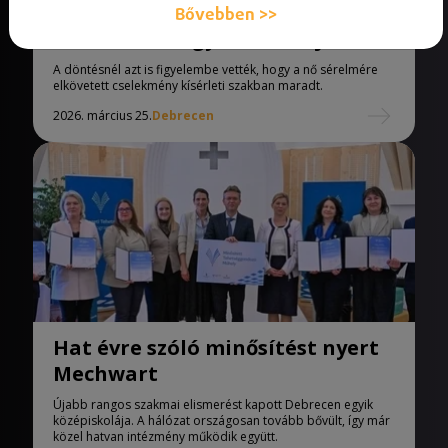
Meghosszabbították az Erzsébet
Bővebben >>
utcai késelés gyanúsítottjának
letartóztatását
A döntésnél azt is figyelembe vették, hogy a nő sérelmére
elkövetett cselekmény kísérleti szakban maradt.
2026. március 25.
Debrecen
Hat évre szóló minősítést nyert
Mechwart
Újabb rangos szakmai elismerést kapott Debrecen egyik
középiskolája. A hálózat országosan tovább bővült, így már
közel hatvan intézmény működik együtt.