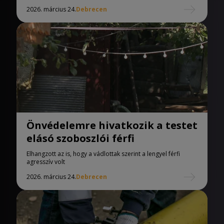
2026. március 24.
Debrecen
Önvédelemre hivatkozik a testet
elásó szoboszlói férfi
Elhangzott az is, hogy a vádlottak szerint a lengyel férfi
agresszív volt
2026. március 24.
Debrecen