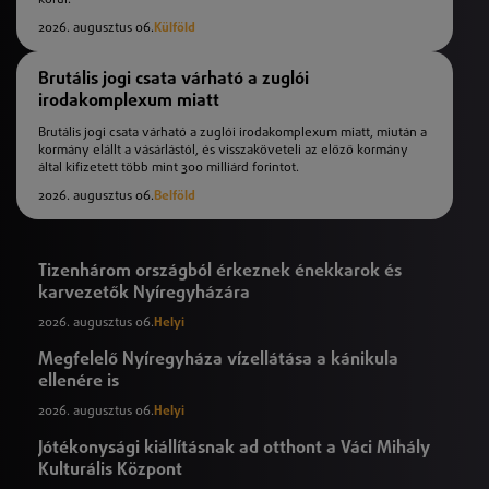
2026. augusztus 06.
Külföld
Brutális jogi csata várható a zuglói
irodakomplexum miatt
Brutális jogi csata várható a zuglói irodakomplexum miatt, miután a
kormány elállt a vásárlástól, és visszaköveteli az előző kormány
által kifizetett több mint 300 milliárd forintot.
2026. augusztus 06.
Belföld
Tizenhárom országból érkeznek énekkarok és
karvezetők Nyíregyházára
2026. augusztus 06.
Helyi
Megfelelő Nyíregyháza vízellátása a kánikula
ellenére is
2026. augusztus 06.
Helyi
Jótékonysági kiállításnak ad otthont a Váci Mihály
Kulturális Központ