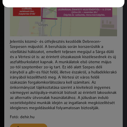
Jelentős közmű- és útfejlesztés kezdődik Debrecen-
Szepesen májustól. A beruházás során korszerűsítik a
vízellátási hálózatot, emellett teljesen megújul a Sárga dűlő
és a Vértesi út is: az érintett útszakaszok kiszélesednek és új
aszfaltburkolatot kapnak. A munkálatok első üteme május
20-tól szeptember 20-ig tart. Ez idő alatt Szepes déli
irányból a 481-es főút felől, illetve északról, a hulladéklerakó
irányából közelíthető meg. A Vértesi út város felőli
szakaszán forgalomkorlátozásra kell számítani. Az
önkormányzat tájékoztatása szerint a kivitelező ingyenes
vármegyei autópálya-matricát biztosít az érintett lakosoknak
az alternatív útvonalak használatához. A júliusban induló
vezetéképítési munkák idején az ingatlanok megközelítését
ideiglenes megoldásokkal folyamatosan biztosítják.
Fotó: dehir.hu