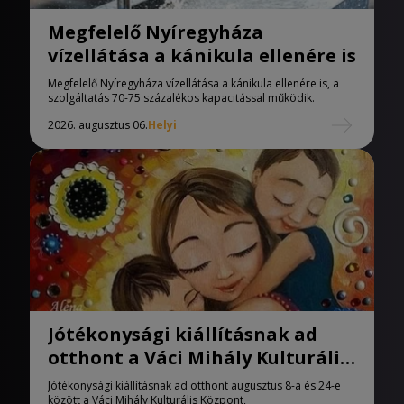
Megfelelő Nyíregyháza
vízellátása a kánikula ellenére is
Megfelelő Nyíregyháza vízellátása a kánikula ellenére is, a
szolgáltatás 70-75 százalékos kapacitással működik.
2026. augusztus 06.
Helyi
Jótékonysági kiállításnak ad
otthont a Váci Mihály Kulturális
Központ
Jótékonysági kiállításnak ad otthont augusztus 8-a és 24-e
között a Váci Mihály Kulturális Központ,