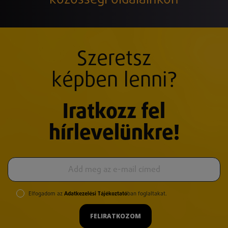
Szeretsz
képben lenni?
Iratkozz fel
hírlevelünkre!
Elfogadom az
Adatkezelési Tájékoztató
ban foglaltakat.
FELIRATKOZOM