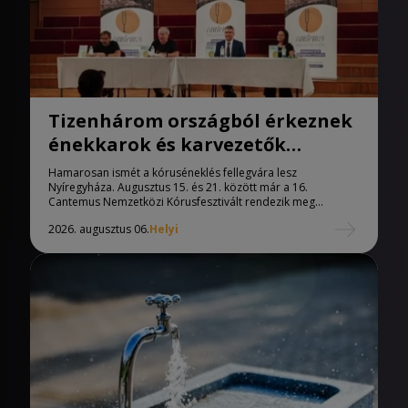
Tizenhárom országból érkeznek
énekkarok és karvezetők
Nyíregyházára
Hamarosan ismét a kóruséneklés fellegvára lesz
Nyíregyháza. Augusztus 15. és 21. között már a 16.
Cantemus Nemzetközi Kórusfesztivált rendezik meg...
2026. augusztus 06.
Helyi