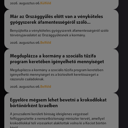
2026. augusztus 06.
Külföld
Már az Országgyűlés előtt van a vényköteles
gyógyszerek áfamentességéről szóló
törvényjavaslat
Benyújtotta a vényköteles gyógyszerek áfamentességéről szóló
törvényjavaslatot az Országgyűlésnek a kormány.
2026. augusztus 06.
Belföld
Megduplázza a kormány a szociális tűzifa
program keretében igényelhető mennyiséget
Megduplázza a kormány a szociális tűzifa program keretében
igényelhető mennyiséget és a biztosított keretösszeget a
rászoruló családoknak.
2026. augusztus 06.
Belföld
Egyelőre mégsem lehet bevetni a krokodilokat
börtönőrként Izraelben
A jeruzsálemi kerületi bíróság ideiglenes végzéssel
felfüggesztette a nemzetbiztonsági miniszter tervét, amellyel
krokodilokkal teli vizesárkot alakítottak volna ki a Keciot börtön
körül.