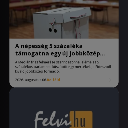
A népesség 5 százaléka
támogatna egy új jobbközép
pártot
A Medián friss felmérése szerint azonnal elérné az 5
százalékos parlamenti küszöböt egy mérsékelt, a Fideszből
kiváló jobbközép formáció.
2026. augusztus 06.
Belföld