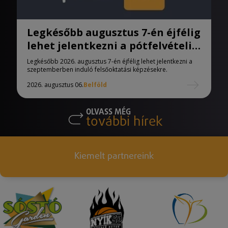
Legkésőbb augusztus 7-én éjfélig
lehet jelentkezni a pótfelvételi
eljárásban
Legkésőbb 2026. augusztus 7-én éjfélig lehet jelentkezni a
szeptemberben induló felsőoktatási képzésekre.
2026. augusztus 06.
Belföld
OLVASS MÉG
további hírek
Kiemelt partnereink