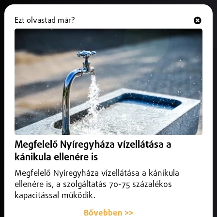
Ezt olvastad már?
Hallgasd és nézd
ONLINE
Hosszú hónapokra megváltozik a
közlekedés Szepesen
2026. május 19.
Debrecen
A munkálatok első üteme május 20-tól szeptember 20-ig
tart. A beruházás során korszerűsítik a vízellátási
Megfelelő Nyíregyháza vízellátása a
hálózatot, emellett teljesen megújul a Sárga dűlő és a
Vértesi út is.
kánikula ellenére is
Megfelelő Nyíregyháza vízellátása a kánikula
ellenére is, a szolgáltatás 70-75 százalékos
kapacitással működik.
Bővebben >>