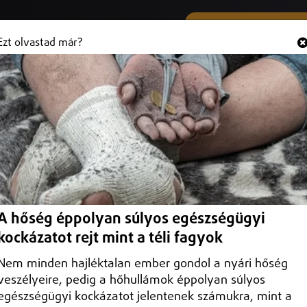
SMS ÉS VIBER SZÁMUNK
Hallgasd és
+36 (20) 316 3000
Ezt olvastad már?
rogot a díler
A hőség éppolyan súlyos egészségügyi
kockázatot rejt mint a téli fagyok
Nem minden hajléktalan ember gondol a nyári hőség
veszélyeire, pedig a hőhullámok éppolyan súlyos
egészségügyi kockázatot jelentenek számukra, mint a