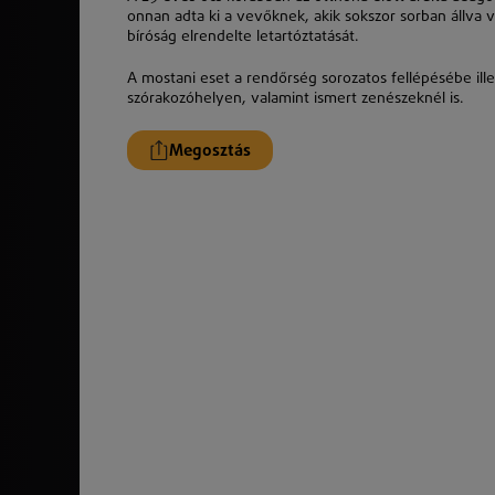
onnan adta ki a vevőknek, akik sokszor sorban állva vá
bíróság elrendelte letartóztatását.
A mostani eset a rendőrség sorozatos fellépésébe ille
szórakozóhelyen, valamint ismert zenészeknél is.
Megosztás