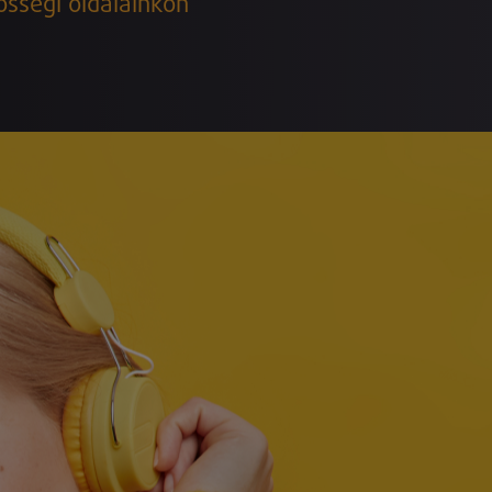
össégi oldalainkon