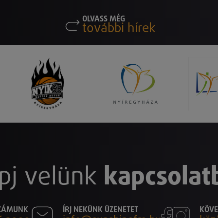
OLVASS MÉG
további hírek
pj velünk
kapcsolat
SZÁMUNK
ÍRJ NEKÜNK ÜZENETET
KÖVE