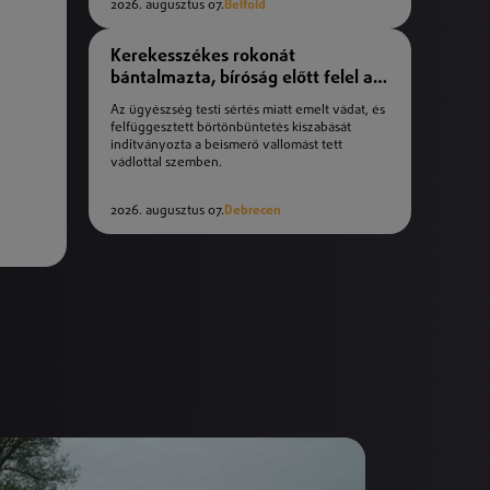
2026. augusztus 07.
Belföld
Kerekesszékes rokonát
bántalmazta, bíróság előtt felel a
férfi
Az ügyészség testi sértés miatt emelt vádat, és
felfüggesztett börtönbüntetés kiszabását
indítványozta a beismerő vallomást tett
vádlottal szemben.
2026. augusztus 07.
Debrecen