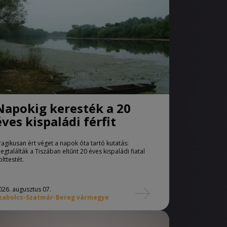
Napokig keresték a 20
éves kispaládi férfit
ragikusan ért véget a napok óta tartó kutatás:
egtalálták a Tiszában eltűnt 20 éves kispaládi fiatal
olttestét.
026. augusztus 07.
zabolcs-Szatmár-Bereg vármegye