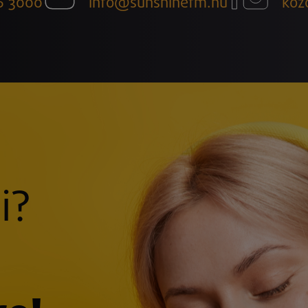
6 3000
info@sunshinefm.hu
köz
i?