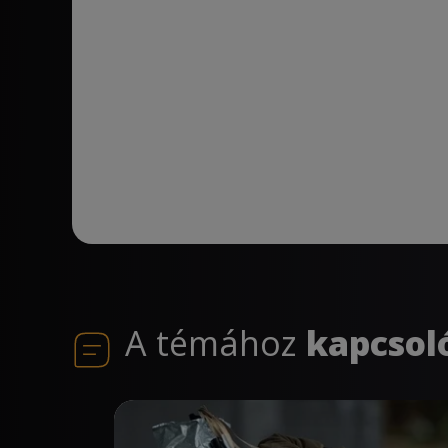
A témához
kapcsol