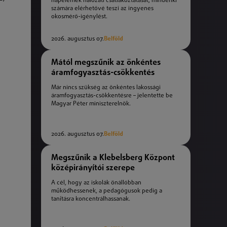
napelemek hálózati csatlakoztatását, mindenki
számára elérhetővé teszi az ingyenes
okosmérő-igénylést.
2026. augusztus 07.
Belföld
Mától megszűnik az önkéntes
áramfogyasztás-csökkentés
Már nincs szükség az önkéntes lakossági
áramfogyasztás-csökkentésre – jelentette be
Magyar Péter miniszterelnök.
2026. augusztus 07.
Belföld
Megszűnik a Klebelsberg Központ
középirányítói szerepe
A cél, hogy az iskolák önállóbban
működhessenek, a pedagógusok pedig a
tanításra koncentrálhassanak.