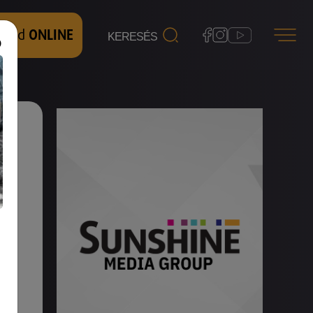
 nézd
ONLINE