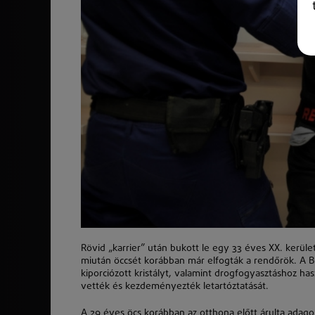
Rövid „karrier” után bukott le egy 33 éves XX. kerület
miután öccsét korábban már elfogták a rendőrök. A B
kiporciózott kristályt, valamint drogfogyasztáshoz ha
vették és kezdeményezték letartóztatását.
A 29 éves öcs korábban az otthona előtt árulta adagon