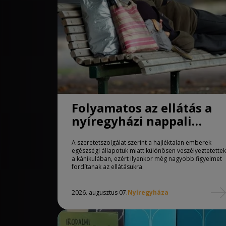
Folyamatos az ellátás a
nyíregyházi nappali
melegedőben
A szeretetszolgálat szerint a hajléktalan emberek
egészségi állapotuk miatt különösen veszélyeztetettek
a kánikulában, ezért ilyenkor még nagyobb figyelmet
fordítanak az ellátásukra.
2026. augusztus 07.
Nyíregyháza