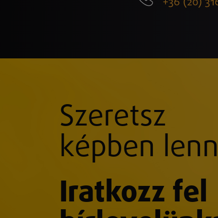
+36 (20) 31
Szeretsz
képben lenn
Iratkozz fel