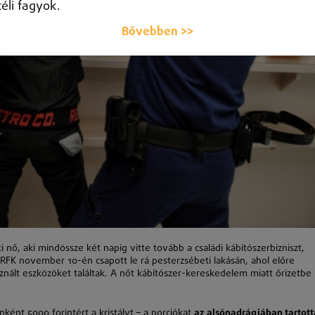
téli fagyok.
Bővebben >>
i nő, aki mindössze két napig vitte tovább a családi kábítószerbizniszt,
RFK november 10-én csapott le rá pesterzsébeti lakásán, ahol előre
sznált eszközöket találtak. A nőt kábítószer-kereskedelem miatt őrizetbe
ként 5000 forintért a kristályt – a porciókat
az alsónadrágjában tartott