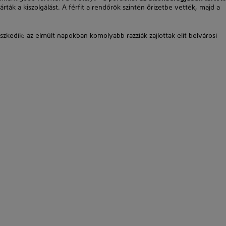
rták a kiszolgálást. A férfit a rendőrök szintén őrizetbe vették, majd a
szkedik: az elmúlt napokban komolyabb razziák zajlottak elit belvárosi