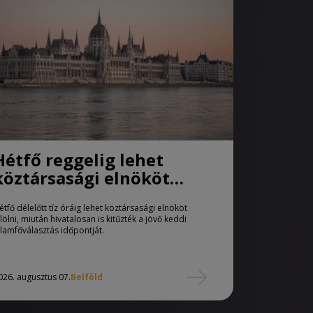
Hétfő reggelig lehet
köztársasági elnököt
jelölni
étfő délelőtt tíz óráig lehet köztársasági elnököt
elölni, miután hivatalosan is kitűzték a jövő keddi
llamfőválasztás időpontját.
026. augusztus 07.
Belföld