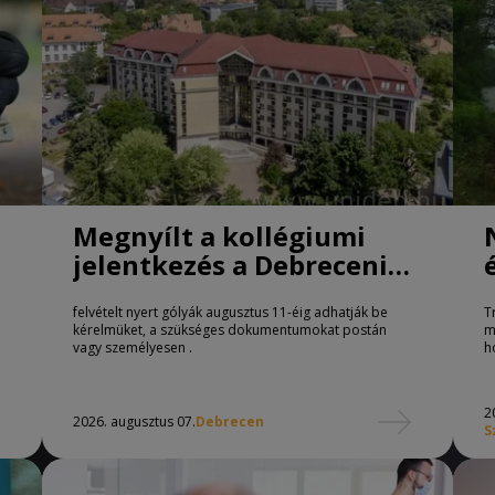
Megnyílt a kollégiumi
jelentkezés a Debreceni
Egyetemen
felvételt nyert gólyák augusztus 11-éig adhatják be
T
kérelmüket, a szükséges dokumentumokat postán
m
vagy személyesen .
h
2
2026. augusztus 07.
Debrecen
S