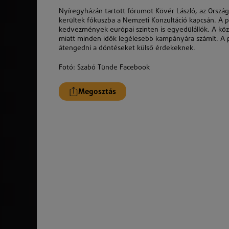
Nyíregyházán tartott fórumot Kövér László, az Ország
kerültek fókuszba a Nemzeti Konzultáció kapcsán. A po
kedvezmények európai szinten is egyedülállók. A közel
miatt minden idők legélesebb kampányára számít. A po
átengedni a döntéseket külső érdekeknek.
Fotó: Szabó Tünde Facebook
Megosztás