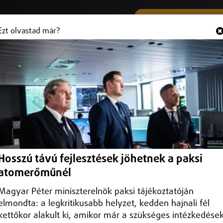
SMS ÉS VIBER SZÁMUNK
Hallgasd és
+36 (20) 316 3000
Ezt olvastad már?
mot az Országgyűlés elnöke
 Országgyűlés elnöke.
Hosszú távú fejlesztések jöhetnek a paksi
atomerőműnél
Magyar Péter miniszterelnök paksi tájékoztatóján
elmondta: a legkritikusabb helyzet, kedden hajnali fél
kettőkor alakult ki, amikor már a szükséges intézkedése