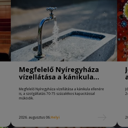
Megfelelő Nyíregyháza
vízellátása a kánikula
ellenére is
Megfelelő Nyíregyháza vízellátása a kánikula ellenére
J
is, a szolgáltatás 70-75 százalékos kapacitással
2
működik.
2026. augusztus 06.
Helyi
2