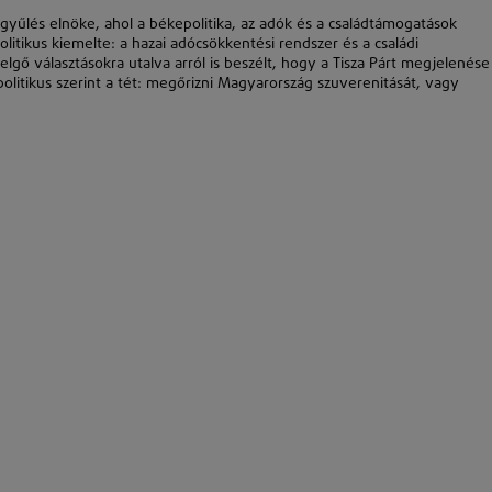
gyűlés elnöke, ahol a békepolitika, az adók és a családtámogatások
litikus kiemelte: a hazai adócsökkentési rendszer és a családi
gő választásokra utalva arról is beszélt, hogy a Tisza Párt megjelenése
litikus szerint a tét: megőrizni Magyarország szuverenitását, vagy