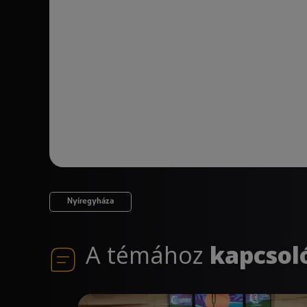
Nyíregyháza
A témához
kapcsol