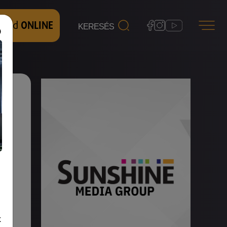
 nézd
ONLINE
k