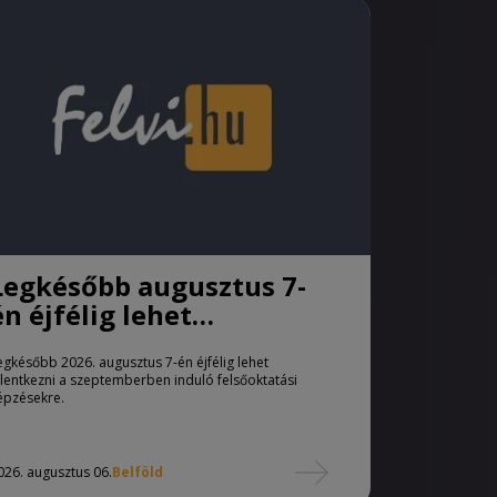
Legkésőbb augusztus 7-
én éjfélig lehet
jelentkezni a pótfelvételi
egkésőbb 2026. augusztus 7-én éjfélig lehet
eljárásban
elentkezni a szeptemberben induló felsőoktatási
épzésekre.
026. augusztus 06.
Belföld