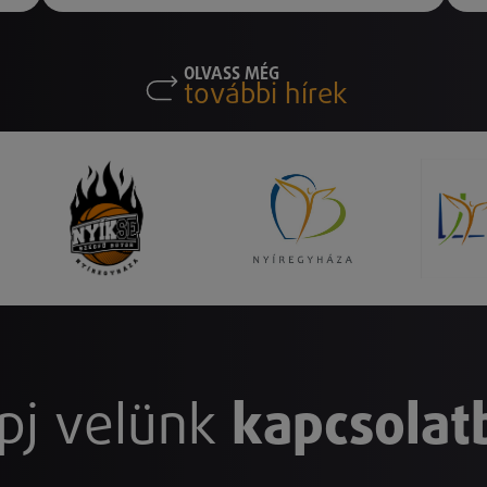
OLVASS MÉG
további hírek
pj velünk
kapcsolat