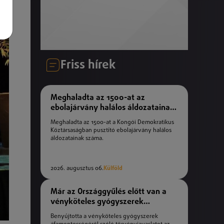
Friss hírek
Meghaladta az 1500-at az
ebolajárvány halálos áldozatainak
száma
Meghaladta az 1500-at a Kongói Demokratikus
Köztársaságban pusztító ebolajárvány halálos
áldozatainak száma.
2026. augusztus 06.
Külföld
Már az Országgyűlés előtt van a
vényköteles gyógyszerek
áfamentességéről szóló
Benyújtotta a vényköteles gyógyszerek
törvényjavaslat