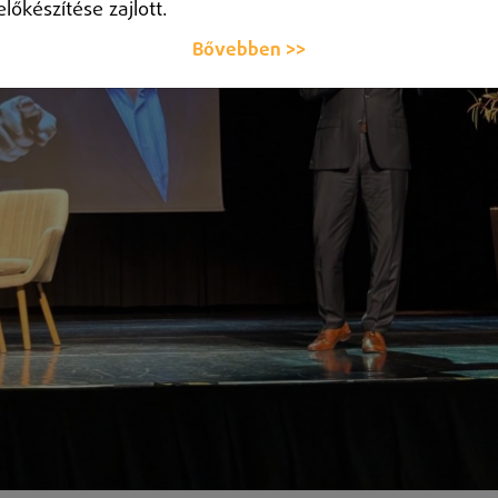
előkészítése zajlott.
Bővebben >>