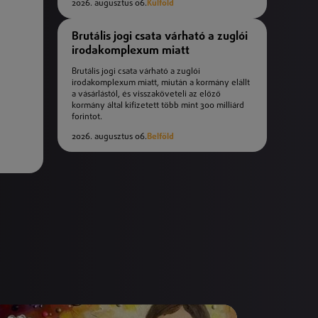
2026. augusztus 06.
Külföld
Brutális jogi csata várható a zuglói
irodakomplexum miatt
Brutális jogi csata várható a zuglói
irodakomplexum miatt, miután a kormány elállt
a vásárlástól, és visszaköveteli az előző
kormány által kifizetett több mint 300 milliárd
forintot.
2026. augusztus 06.
Belföld