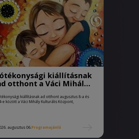
Jótékonysági kiállításnak
ad otthont a Váci Mihály
Kulturális Központ
ótékonysági kiállításnak ad otthont augusztus 8-a és
4-e között a Váci Mihály Kulturális Központ,
026. augusztus 06.
Programajánló