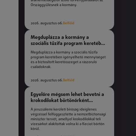
áfamentességéről szóló törvényjavaslatot az
Országgyűlésnek a kormány.
2026. augusztus 06.
Belföld
Megduplázza a kormány a
szociális tűzifa program keretében
igényelhető mennyiséget
Megduplázza a kormány a szociális tűzifa
program keretében igényelhető mennyiséget
és a biztosított keretösszeget a rászoruló
családoknak.
2026. augusztus 06.
Belföld
Egyelőre mégsem lehet bevetni a
krokodilokat börtönőrként
Izraelben
A jeruzsálemi kerületi bíróság ideiglenes
végzéssel felfüggesztette a nemzetbiztonsági
miniszter tervét, amellyel krokodilokkal teli
vizesárkot alakítottak volna ki a Keciot börtön
körül.