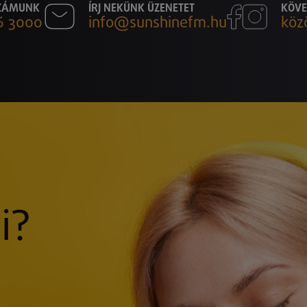
SZÁMUNK
ÍRJ NEKÜNK ÜZENETET
KÖVE
6 3000
info@sunshinefm.hu
köz
i?