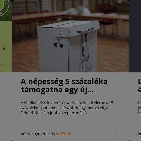
A népesség 5 százaléka
támogatna egy új
jobbközép pártot
A Medián friss felmérése szerint azonnal elérné az 5
L
százalékos parlamenti küszöböt egy mérsékelt, a
j
Fideszből kiváló jobbközép formáció.
k
2026. augusztus 06.
Belföld
2