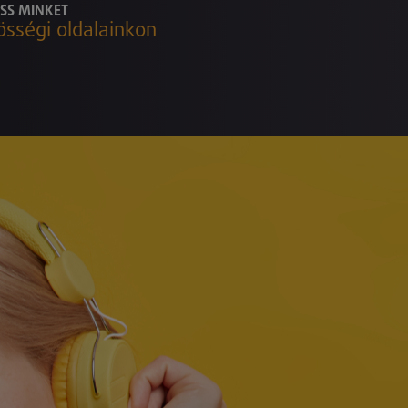
SS MINKET
össégi oldalainkon