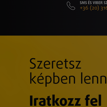
SMS ÉS VIBER 
+36 (20) 31
Szeretsz
képben lenn
Iratkozz fel