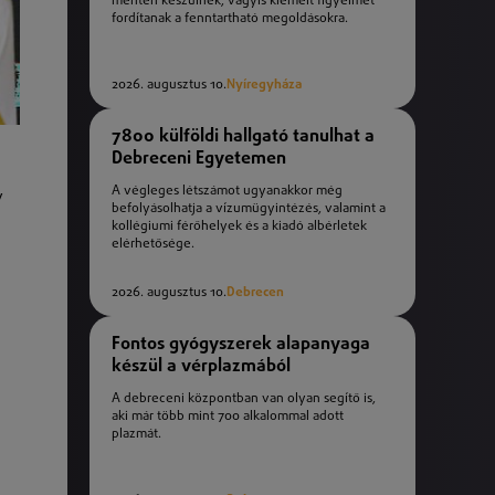
mentén készülnek, vagyis kiemelt figyelmet
fordítanak a fenntartható megoldásokra.
2026. augusztus 10.
Nyíregyháza
7800 külföldi hallgató tanulhat a
Debreceni Egyetemen
A végleges létszámot ugyanakkor még
y
befolyásolhatja a vízumügyintézés, valamint a
kollégiumi férőhelyek és a kiadó albérletek
elérhetősége.
2026. augusztus 10.
Debrecen
Fontos gyógyszerek alapanyaga
készül a vérplazmából
A debreceni központban van olyan segítő is,
aki már több mint 700 alkalommal adott
plazmát.