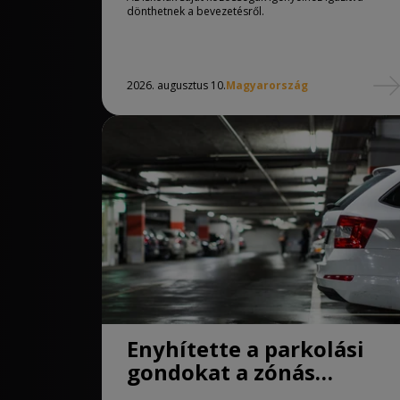
általános iskolák
dönthetnek a bevezetésről.
2026. augusztus 10.
Magyarország
Enyhítette a parkolási
gondokat a zónás
rendszer Debrecenben