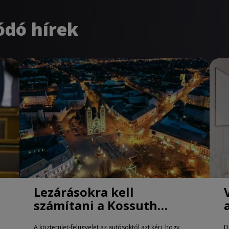
ódó hírek
Lezárásokra kell
számítani a Kossuth
téren Nyíregyházán
A közterület-felügyelet az autósoktól azt kéri, hogy
D