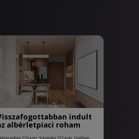
Visszafogottabban indult
az albérletpiaci roham
ebrecenben 220 ezer, Szegeden 215 ezer, Győrben