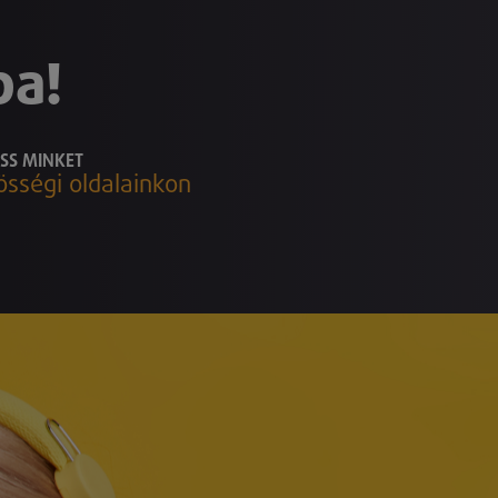
ba!
SS MINKET
össégi oldalainkon