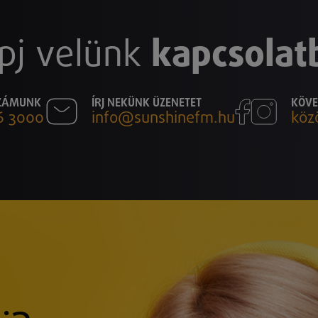
pj velünk
kapcsolat
SZÁMUNK
ÍRJ NEKÜNK ÜZENETET
KÖVE
6 3000
info@sunshinefm.hu
köz