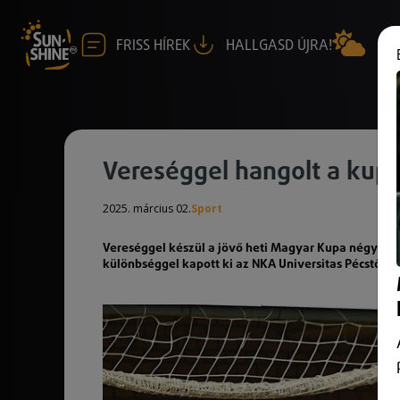
FRISS HÍREK
HALLGASD ÚJRA!
Vereséggel hangolt a kup
2025. március 02.
Sport
Vereséggel készül a jövő heti Magyar Kupa négyes d
különbséggel kapott ki az NKA Universitas Pécstől a f