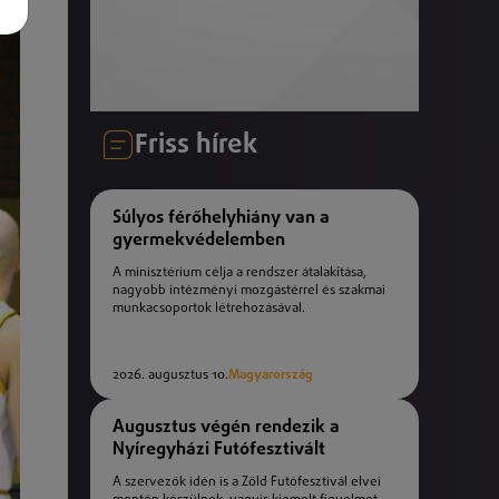
Friss hírek
Súlyos férőhelyhiány van a
gyermekvédelemben
A minisztérium célja a rendszer átalakítása,
nagyobb intézményi mozgástérrel és szakmai
munkacsoportok létrehozásával.
2026. augusztus 10.
Magyarország
Augusztus végén rendezik a
Nyíregyházi Futófesztivált
A szervezők idén is a Zöld Futófesztivál elvei