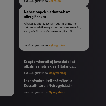
2026. augusztus 10.
Debrecen
Nehéz napok várhatnak az
allergiásokra
A hatóság azt javasolja, hogy az érintettek
időben kezdjék meg a gyógyszeres kezelést,
vagy kérjék kezelőorvosuk segítségét.
2026. augusztus 10.
Nyíregyháza
Szeptembertől új javaslatokat
alkalmazhatnak az általános
iskolák
2026. augusztus 10.
Magyarország
Lezárásokra kell számítani a
Kossuth téren Nyíregyházán
2026. augusztus 09.
Nyíregyháza