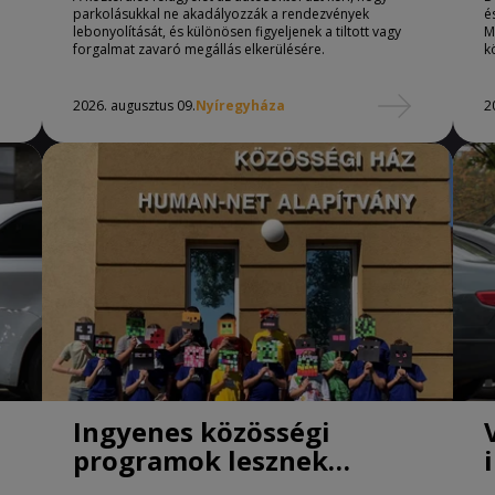
parkolásukkal ne akadályozzák a rendezvények
é
lebonyolítását, és különösen figyeljenek a tiltott vagy
M
forgalmat zavaró megállás elkerülésére.
k
2026. augusztus 09.
Nyíregyháza
2
Ingyenes közösségi
programok lesznek
Nyíregyházán