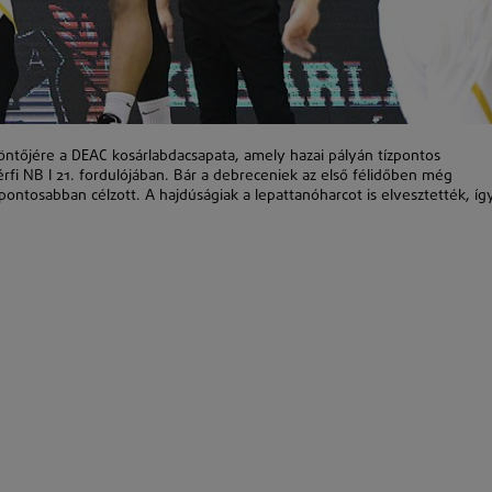
ntőjére a DEAC kosárlabdacsapata, amely hazai pályán tízpontos
érfi NB I 21. fordulójában. Bár a debreceniek az első félidőben még
s pontosabban célzott. A hajdúságiak a lepattanóharcot is elvesztették, íg