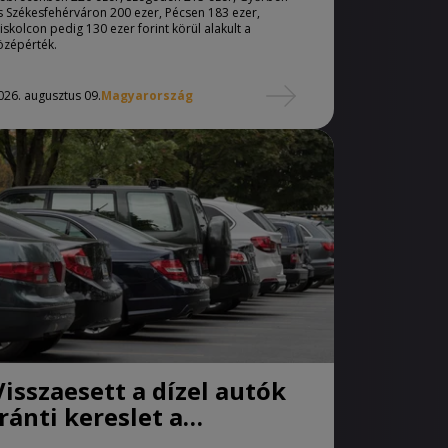
s Székesfehérváron 200 ezer, Pécsen 183 ezer,
iskolcon pedig 130 ezer forint körül alakult a
özépérték.
026. augusztus 09.
Magyarország
Visszaesett a dízel autók
iránti kereslet a
használtautó-piacon