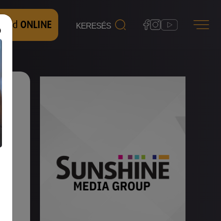
 nézd
ONLINE