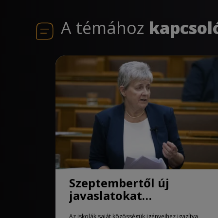
A témához
kapcsol
Szeptembertől új
javaslatokat
alkalmazhatnak az
Az iskolák saját közösségük igényeihez igazítva