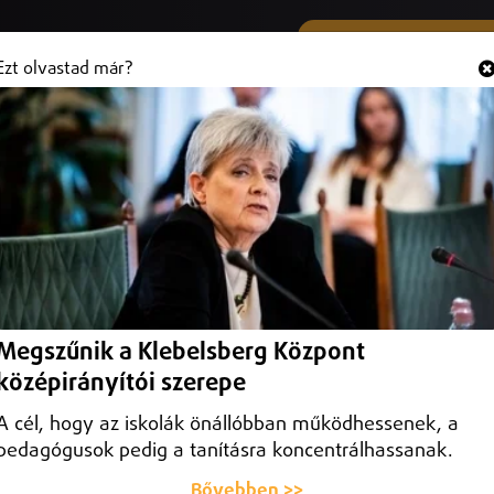
SMS ÉS VIBER SZÁMUNK
Hallgasd és
+36 (20) 316 3000
Ezt olvastad már?
adöntőre a DEAC
öntőjére a DEAC kosárlabdacsapata, amely hazai pályán tízpontos
érfi NB I 21. fordulójában.
Megszűnik a Klebelsberg Központ
középirányítói szerepe
A cél, hogy az iskolák önállóbban működhessenek, a
pedagógusok pedig a tanításra koncentrálhassanak.
Bővebben >>