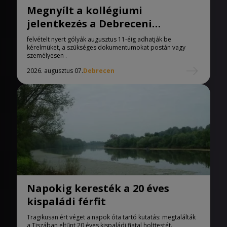
Megnyílt a kollégiumi
jelentkezés a Debreceni
Egyetemen
felvételt nyert gólyák augusztus 11-éig adhatják be
kérelmüket, a szükséges dokumentumokat postán vagy
személyesen .
2026. augusztus 07.
Debrecen
Napokig keresték a 20 éves
kispaládi férfit
Tragikusan ért véget a napok óta tartó kutatás: megtalálták
a Tiszában eltűnt 20 éves kispaládi fiatal holttestét.