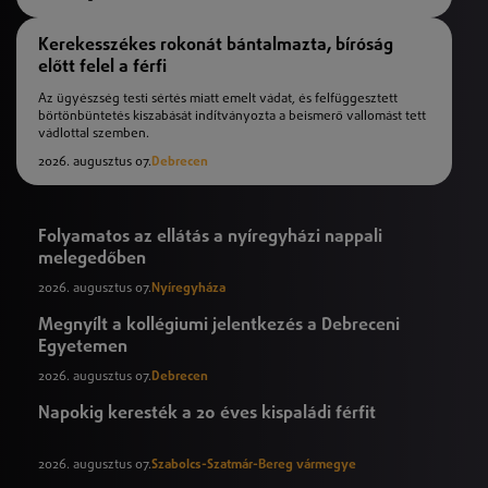
Kerekesszékes rokonát bántalmazta, bíróság
előtt felel a férfi
Az ügyészség testi sértés miatt emelt vádat, és felfüggesztett
börtönbüntetés kiszabását indítványozta a beismerő vallomást tett
vádlottal szemben.
2026. augusztus 07.
Debrecen
Folyamatos az ellátás a nyíregyházi nappali
melegedőben
2026. augusztus 07.
Nyíregyháza
Megnyílt a kollégiumi jelentkezés a Debreceni
Egyetemen
2026. augusztus 07.
Debrecen
Napokig keresték a 20 éves kispaládi férfit
2026. augusztus 07.
Szabolcs-Szatmár-Bereg vármegye