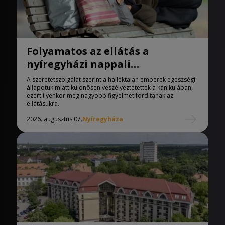
Folyamatos az ellátás a
nyíregyházi nappali
melegedőben
A szeretetszolgálat szerint a hajléktalan emberek egészségi
állapotuk miatt különösen veszélyeztetettek a kánikulában,
ezért ilyenkor még nagyobb figyelmet fordítanak az
ellátásukra.
2026. augusztus 07.
Nyíregyháza