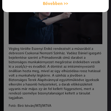
Bővebben >>
Végleg törölte Eszenyi Enikő rendezését a műsorából a
debreceni Csokonai Nemzeti Színház. Vadász Dániel igazgató
bejelentése szerint a Primadonnák című darabot a
biztonságos munkakörnyezet megőrzése érdekében veszik
ki a 2026/27-es évadból. A döntést az intézményvezető
önállóan hozta meg, mivel az ügy elhúzódása rossz hatással
volt a munkahelyi légkörre. A színház a jövőben a
Biztonságos Terek Alapítvánnyal együttműködve igyekszik
elkerülni a hasonló helyzeteket, a darab előkészületeit
ugyanis már május 23-án fel kellett függeszteni, mert a
rendező személye bizonytalanságot keltett a társulat
tagjaiban.
Fotó:
Biró István/MTI/MTVA