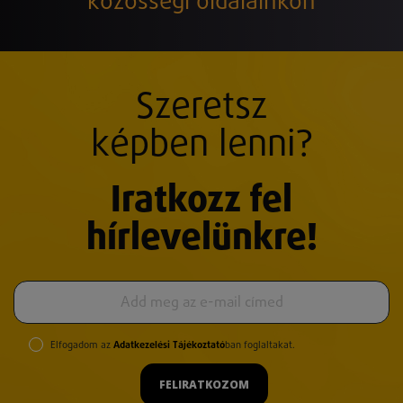
közösségi oldalainkon
Szeretsz
képben lenni?
Iratkozz fel
hírlevelünkre!
Elfogadom az
Adatkezelési Tájékoztató
ban foglaltakat.
FELIRATKOZOM