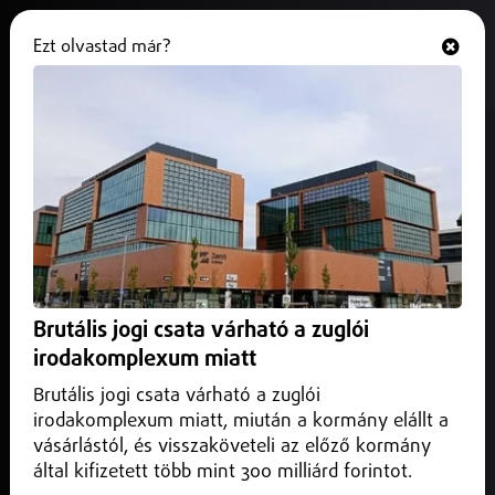
Ezt olvastad már?
Hallgasd és nézd
ONLINE
Végleg törölte Eszenyi Enikő
rendezését a műsorából a
debreceni Csokonai Nemzeti
Színház
2026. június 05.
Debrecen Helyi
Brutális jogi csata várható a zuglói
A darab előkészületeit ugyanis már május 23-án fel kellett
irodakomplexum miatt
függeszteni, mert a rendező személye bizonytalanságot
keltett a társulat tagjaiban.
Brutális jogi csata várható a zuglói
irodakomplexum miatt, miután a kormány elállt a
vásárlástól, és visszaköveteli az előző kormány
által kifizetett több mint 300 milliárd forintot.