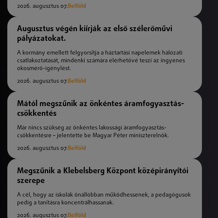
2026. augusztus 07.
Belföld
Augusztus végén kiírják az első szélerőművi
pályázatokat.
A kormány emellett felgyorsítja a háztartási napelemek hálózati
csatlakoztatását, mindenki számára elérhetővé teszi az ingyenes
okosmérő-igénylést.
2026. augusztus 07.
Belföld
Mától megszűnik az önkéntes áramfogyasztás-
csökkentés
Már nincs szükség az önkéntes lakossági áramfogyasztás-
csökkentésre – jelentette be Magyar Péter miniszterelnök.
2026. augusztus 07.
Belföld
Megszűnik a Klebelsberg Központ középirányítói
szerepe
A cél, hogy az iskolák önállóbban működhessenek, a pedagógusok
pedig a tanításra koncentrálhassanak.
2026. augusztus 07.
Belföld