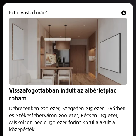
Ezt olvastad már?
Hallgasd és nézd
ONLINE
Új pályázatokkal készülnek a
nyíregyházi időseknek
2026. május 19.
Nyíregyháza
Hamarosan meghirdetik Nyíregyházán az idei Alkotó
Idősek és a Meséld el nekem pályázatokat – erről tárgyalt
Visszafogottabban indult az albérletpiaci
hétfői ülésén az Idősügyi Tanács.
roham
Debrecenben 220 ezer, Szegeden 215 ezer, Győrben
és Székesfehérváron 200 ezer, Pécsen 183 ezer,
Miskolcon pedig 130 ezer forint körül alakult a
középérték.