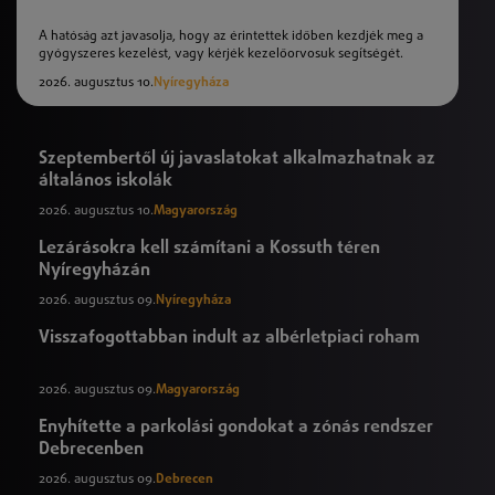
A hatóság azt javasolja, hogy az érintettek időben kezdjék meg a
gyógyszeres kezelést, vagy kérjék kezelőorvosuk segítségét.
2026. augusztus 10.
Nyíregyháza
Szeptembertől új javaslatokat alkalmazhatnak az
általános iskolák
2026. augusztus 10.
Magyarország
Lezárásokra kell számítani a Kossuth téren
Nyíregyházán
2026. augusztus 09.
Nyíregyháza
Visszafogottabban indult az albérletpiaci roham
2026. augusztus 09.
Magyarország
Enyhítette a parkolási gondokat a zónás rendszer
Debrecenben
2026. augusztus 09.
Debrecen