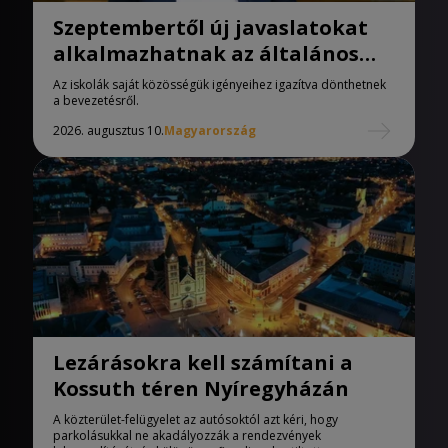
Szeptembertől új javaslatokat
alkalmazhatnak az általános
iskolák
Az iskolák saját közösségük igényeihez igazítva dönthetnek
a bevezetésről.
2026. augusztus 10.
Magyarország
Lezárásokra kell számítani a
Kossuth téren Nyíregyházán
A közterület-felügyelet az autósoktól azt kéri, hogy
parkolásukkal ne akadályozzák a rendezvények