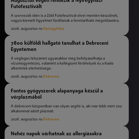
Augusztus végén rendezik a Nyíregyházi
Futófesztivált
A szervezők idén is a Zöld Futófesztivál elvei mentén készülnek,
vagyis kiemelt figyelmet fordítanak a fenntartható megoldásokra.
2026. augusztus 10.
Nyíregyháza
7800 külföldi hallgató tanulhat a Debreceni
Egyetemen
A végleges létszámot ugyanakkor még befolyásolhatja a
vízumügyintézés, valamint a kollégiumi férőhelyek és a kiadó
albérletek elérhetősége.
2026. augusztus 10.
Debrecen
Fontos gyógyszerek alapanyaga készül a
vérplazmából
A debreceni központban van olyan segítő is, aki már több mint 700
alkalommal adott plazmát.
2026. augusztus 10.
Debrecen
Nehéz napok várhatnak az allergiásokra