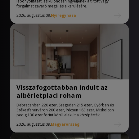
lebonyolítását, és különösen figyeljenek a tiltott vagy
forgalmat zavaró megállás elkerülésére.
2026. augusztus 09.
Nyíregyháza
Visszafogottabban indult az
albérletpiaci roham
Debrecenben 220 ezer, Szegeden 215 ezer, Győrben és
Székesfehérváron 200 ezer, Pécsen 183 ezer, Miskolcon
pedig 130 ezer forint körül alakult a középérték.
2026. augusztus 09.
Magyarország