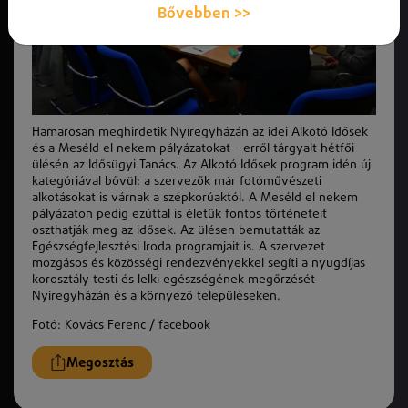
Bővebben >>
Hamarosan meghirdetik Nyíregyházán az idei Alkotó Idősek
és a Meséld el nekem pályázatokat – erről tárgyalt hétfői
ülésén az Idősügyi Tanács. Az Alkotó Idősek program idén új
kategóriával bővül: a szervezők már fotóművészeti
alkotásokat is várnak a szépkorúaktól. A Meséld el nekem
pályázaton pedig ezúttal is életük fontos történeteit
oszthatják meg az idősek. Az ülésen bemutatták az
Egészségfejlesztési Iroda programjait is. A szervezet
mozgásos és közösségi rendezvényekkel segíti a nyugdíjas
korosztály testi és lelki egészségének megőrzését
Nyíregyházán és a környező településeken.
Fotó: Kovács Ferenc / facebook
Megosztás