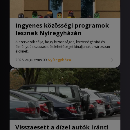
Ingyenes közösségi programok
lesznek Nyíregyházán
A szervezők célja, hogy biztonságos, közösségépítő és
élménydús szabadidős lehetőséget kínáljanak a városban
élőknek.
2026. augusztus 09.
Nyíregyháza
Visszaesett a dízel autók iránti