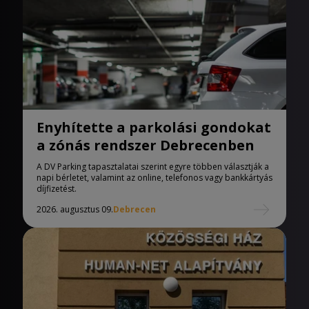
Enyhítette a parkolási gondokat
a zónás rendszer Debrecenben
A DV Parking tapasztalatai szerint egyre többen választják a
napi bérletet, valamint az online, telefonos vagy bankkártyás
díjfizetést.
2026. augusztus 09.
Debrecen