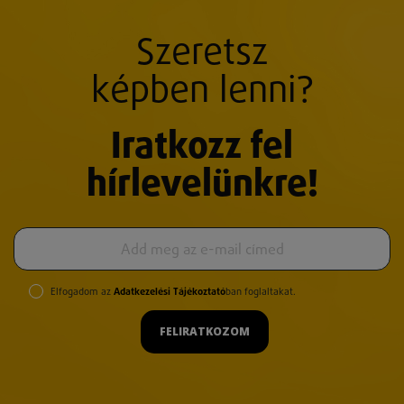
Szeretsz
képben lenni?
Iratkozz fel
hírlevelünkre!
Elfogadom az
Adatkezelési Tájékoztató
ban foglaltakat.
FELIRATKOZOM