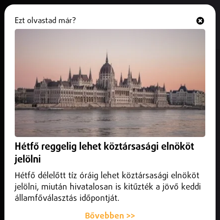
Ezt olvastad már?
Hallgasd és nézd
ONLINE
Új gazdára találhatnak a megunt,
de jó állapotú ruhák
2026. február 09.
Nyíregyháza
Nyíregyházán és Nyírbátorban is.
Hétfő reggelig lehet köztársasági elnököt
jelölni
Hétfő délelőtt tíz óráig lehet köztársasági elnököt
jelölni, miután hivatalosan is kitűzték a jövő keddi
államfőválasztás időpontját.
Bővebben >>