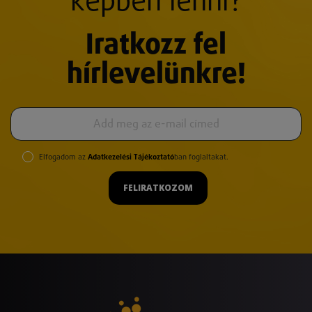
képben lenni?
Iratkozz fel
hírlevelünkre!
Elfogadom az
Adatkezelési Tájékoztató
ban foglaltakat.
FELIRATKOZOM