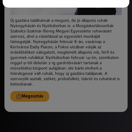
Új gazdára találhatnak a megunt, de jó állapotú ruhák
Nyíregyházán és Nyírbátorban is: a Mozgáskorlátozottak
Szabolcs-Szatmár-Bereg Megyei Egyesülete ruhavásárt
szervez, ahol a vásárlással az egyesület munkáját
támogatják. Nyíregyházán február 8-án, vasárnap a
Kertvárosi Esély Piacon, a Fokos utcában várják az
érdeklődőket válogatott, megkímélt állapotú női, férfi és
gyermek ruhákkal. Nyírbátorban
február 14
-én, szombaton
reggel 9-től délután 2-ig gardróbvásárt tartanak a
művelődési
k
özpont aulájában: ide bárki elviheti a
feleslegessé vált ruháit, hogy új gazdára találjanak. A
szervező
k
asztalt, széket, próbafülkét, tükröt és ruhatárat is
biztosítanak.
Megosztás