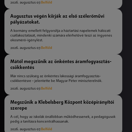
2026. augusztus 07.
Belföld
Augusztus végén kiírják az első szélerőművi
pályázatokat.
A kormány emellett felgyorsítja a háztartási napelemek hálózati
csatlakoztatását, mindenki számára elérhetővé teszi az ingyenes
okosmérő-igénylést.
2026. augusztus 07.
Belföld
Mától megszűnik az önkéntes áramfogyasztás-
csökkentés
Már nincs szükség az önkéntes lakossági áramfogyasztás-
csökkentésre – jelentette be Magyar Péter miniszterelnök.
2026. augusztus 07.
Belföld
Megszűnik a Klebelsberg Központ középirányítói
szerepe
A cél, hogy az iskolák önállóbban működhessenek, a pedagógusok
pedig a tanításra koncentrálhassanak.
2026. augusztus 07.
Belföld