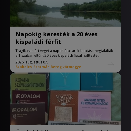
Napokig keresték a 20 éves
kispaládi férfit
Tragikusan ért véget a napok óta tartó kutatás: megtalálták
a Tiszában eltűnt 20 éves kispaládi fiatal holttestét.
2026. augusztus 07.
Szabolcs-Szatmár-Bereg vármegye