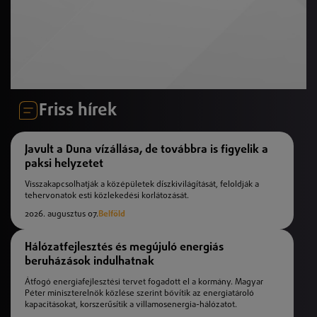
Friss hírek
Javult a Duna vízállása, de továbbra is figyelik a
paksi helyzetet
Visszakapcsolhatják a középületek díszkivilágítását, feloldják a
tehervonatok esti közlekedési korlátozását.
2026. augusztus 07.
Belföld
Hálózatfejlesztés és megújuló energiás
beruházások indulhatnak
Átfogó energiafejlesztési tervet fogadott el a kormány. Magyar
Péter miniszterelnök közlése szerint bővítik az energiatároló
kapacitásokat, korszerűsítik a villamosenergia-hálózatot.