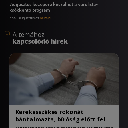
Augusztus közepére készülhet a várólista-
csökkentő program
2026. augusztus 07.
Belföld
A témához
kapcsolódó hírek
Kerekesszékes rokonát
bántalmazta, bíróság előtt felel
a férfi