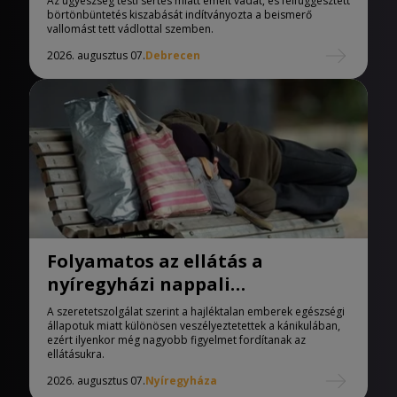
Az ügyészség testi sértés miatt emelt vádat, és felfüggesztett
börtönbüntetés kiszabását indítványozta a beismerő
vallomást tett vádlottal szemben.
2026. augusztus 07.
Debrecen
Folyamatos az ellátás a
nyíregyházi nappali
melegedőben
A szeretetszolgálat szerint a hajléktalan emberek egészségi
állapotuk miatt különösen veszélyeztetettek a kánikulában,
ezért ilyenkor még nagyobb figyelmet fordítanak az
ellátásukra.
2026. augusztus 07.
Nyíregyháza