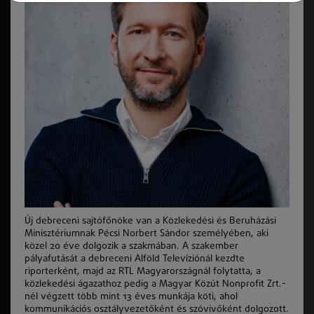
Új debreceni sajtófőnöke van a Közlekedési és Beruházási
Minisztériumnak Pécsi Norbert Sándor személyében, aki
közel 20 éve dolgozik a szakmában. A szakember
pályafutását a debreceni Alföld Televíziónál kezdte
riporterként, majd az RTL Magyarországnál folytatta, a
közlekedési ágazathoz pedig a Magyar Közút Nonprofit Zrt.-
nél végzett több mint 13 éves munkája köti, ahol
kommunikációs osztályvezetőként és szóvivőként dolgozott.