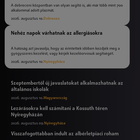
A debreceni központban van olyan segítő is, aki már több mint 700
alkalommal adott plazmát.
2026. augusztus 10.
Debrecen
Nehéz napok várhatnak az allergiásokra
A hatóság azt javasolja, hogy az érintettek időben kezdjék meg a
gyógyszeres kezelést, vagy kérjék kezelőorvosuk segítségét.
2026. augusztus 10.
Nyíregyháza
Szeptembertől új javaslatokat alkalmazhatnak az
általános iskolák
2026. augusztus 10.
Magyarország
Lezárásokra kell számítani a Kossuth téren
Nyíregyházán
2026. augusztus 09.
Nyíregyháza
Visszafogottabban indult az albérletpiaci roham