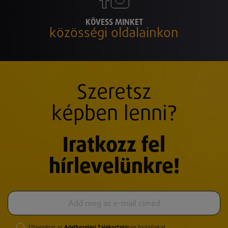
KÖVESS MINKET
közösségi oldalainkon
Szeretsz
képben lenni?
Iratkozz fel
hírlevelünkre!
Elfogadom az
Adatkezelési Tájékoztató
ban foglaltakat.