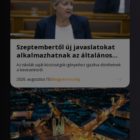
Szeptembertől új javaslatokat
alkalmazhatnak az általános
iskolák
Az iskolák saját közösségük igényeihez igazítva dönthetnek
a bevezetésről.
2026. augusztus 10.
Magyarország