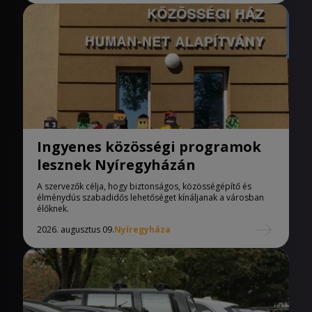
Ingyenes közösségi programok
lesznek Nyíregyházán
A szervezők célja, hogy biztonságos, közösségépítő és
élménydús szabadidős lehetőséget kínáljanak a városban
élőknek.
2026. augusztus 09.
Nyíregyháza