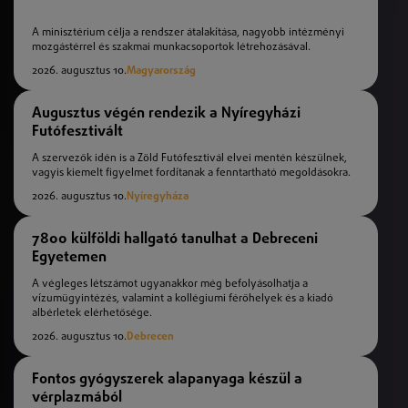
A minisztérium célja a rendszer átalakítása, nagyobb intézményi
mozgástérrel és szakmai munkacsoportok létrehozásával.
2026. augusztus 10.
Magyarország
Augusztus végén rendezik a Nyíregyházi
Futófesztivált
A szervezők idén is a Zöld Futófesztivál elvei mentén készülnek,
vagyis kiemelt figyelmet fordítanak a fenntartható megoldásokra.
2026. augusztus 10.
Nyíregyháza
7800 külföldi hallgató tanulhat a Debreceni
Egyetemen
A végleges létszámot ugyanakkor még befolyásolhatja a
vízumügyintézés, valamint a kollégiumi férőhelyek és a kiadó
albérletek elérhetősége.
2026. augusztus 10.
Debrecen
Fontos gyógyszerek alapanyaga készül a
vérplazmából