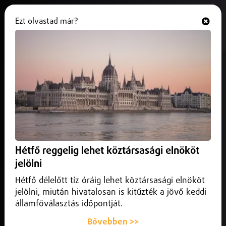
Ezt olvastad már?
Hallgasd és nézd
ONLINE
Több mint húsz szakirányú
továbbképzés a Nyíregyházi
Egyetemen
2025. augusztus 11.
Nyíregyháza
Az őszi félévben induló, levelező tagozatos képzésekre
Hétfő reggelig lehet köztársasági elnököt
szeptember 1-jéig lehet jelentkezni közvetlenül az
jelölni
egyetemen.
Hétfő délelőtt tíz óráig lehet köztársasági elnököt
jelölni, miután hivatalosan is kitűzték a jövő keddi
államfőválasztás időpontját.
Bővebben >>