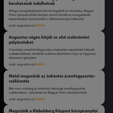
beruházások indulhatnak
Átfogó energiafejlesztési tervet fogadott el a kormány. Magyar
Péter miniszterelnök közlése szerint bővítik az energiatároló
kapacitásokat, korszerűsítik a villamosenergia-hálózatot.
2026. augusztus 07.
Belföld
Augusztus végén kiírják az első szélerőművi
pályázatokat.
A kormány emellett felgyorsítja a háztartási napelemek hálózati
csatlakoztatását, mindenki számára elérhetővé teszi az ingyenes
okosmérő-igénylést.
2026. augusztus 07.
Belföld
Mától megszűnik az önkéntes áramfogyasztás-
csökkentés
Már nincs szükség az önkéntes lakossági áramfogyasztás-
csökkentésre – jelentette be Magyar Péter miniszterelnök.
2026. augusztus 07.
Belföld
Megszűnik a Klebelsberg Központ középirányítói