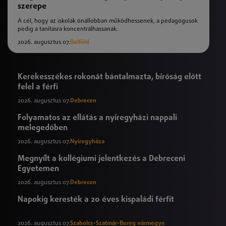
szerepe
A cél, hogy az iskolák önállóbban működhessenek, a pedagógusok
pedig a tanításra koncentrálhassanak.
2026. augusztus 07.
Belföld
Kerekesszékes rokonát bántalmazta, bíróság előtt
felel a férfi
2026. augusztus 07.
Debrecen
Folyamatos az ellátás a nyíregyházi nappali
melegedőben
2026. augusztus 07.
Nyíregyháza
Megnyílt a kollégiumi jelentkezés a Debreceni
Egyetemen
2026. augusztus 07.
Debrecen
Napokig keresték a 20 éves kispaládi férfit
2026. augusztus 07.
Szabolcs-Szatmár-Bereg vármegye