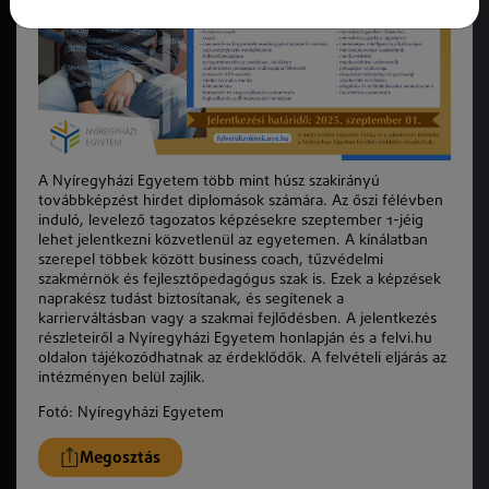
A Nyíregyházi Egyetem több mint húsz szakirányú
továbbképzést hirdet diplomások számára. Az őszi félévben
induló, levelező tagozatos képzésekre szeptember 1-jéig
lehet jelentkezni közvetlenül az egyetemen. A kínálatban
szerepel többek között business coach, tűzvédelmi
szakmérnök és fejlesztőpedagógus szak is. Ezek a képzések
naprakész tudást biztosítanak, és segítenek a
karrierváltásban vagy a szakmai fejlődésben. A jelentkezés
részleteiről a Nyíregyházi Egyetem honlapján és a felvi.hu
oldalon tájékozódhatnak az érdeklődők. A felvételi eljárás az
intézményen belül zajlik.
Fotó: Nyíregyházi Egyetem
Megosztás