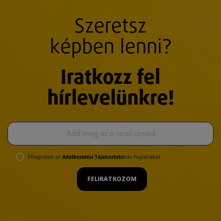
Szeretsz
képben lenni?
Iratkozz fel
hírlevelünkre!
Elfogadom az
Adatkezelési Tájékoztató
ban foglaltakat.
FELIRATKOZOM