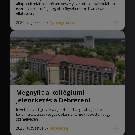
állapotuk miatt különösen veszélyeztetettek a kánikulában,
ezért ilyenkor még nagyobb figyelmet fordítanak az
ellátásukra.
2026. augusztus 07.
Nyíregyháza
Megnyílt a kollégiumi
jelentkezés a Debreceni
Egyetemen
felvételt nyert gólyák augusztus 11-éig adhatják be
kérelmüket, a szükséges dokumentumokat postán vagy
személyesen .
2026. augusztus 07.
Debrecen