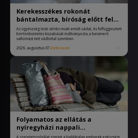
Kerekesszékes rokonát
bántalmazta, bíróság előtt felel
a férfi
Az ügyészség testi sértés miatt emelt vádat, és felfüggesztett
börtönbüntetés kiszabását indítványozta a beismerő
vallomást tett vádlottal szemben.
2026. augusztus 07.
Debrecen
Folyamatos az ellátás a
nyíregyházi nappali
melegedőben
A szeretetszolgálat szerint a hajléktalan emberek egészségi