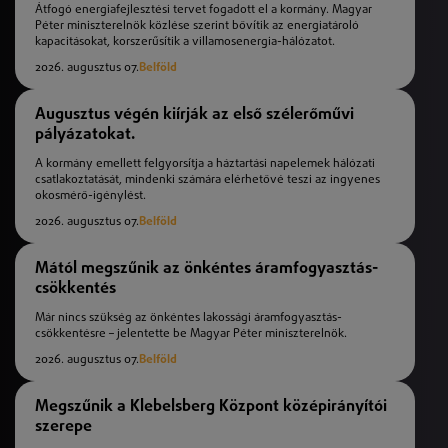
Átfogó energiafejlesztési tervet fogadott el a kormány. Magyar
Péter miniszterelnök közlése szerint bővítik az energiatároló
kapacitásokat, korszerűsítik a villamosenergia-hálózatot.
2026. augusztus 07.
Belföld
Augusztus végén kiírják az első szélerőművi
pályázatokat.
A kormány emellett felgyorsítja a háztartási napelemek hálózati
csatlakoztatását, mindenki számára elérhetővé teszi az ingyenes
okosmérő-igénylést.
2026. augusztus 07.
Belföld
Mától megszűnik az önkéntes áramfogyasztás-
csökkentés
Már nincs szükség az önkéntes lakossági áramfogyasztás-
csökkentésre – jelentette be Magyar Péter miniszterelnök.
2026. augusztus 07.
Belföld
Megszűnik a Klebelsberg Központ középirányítói
szerepe