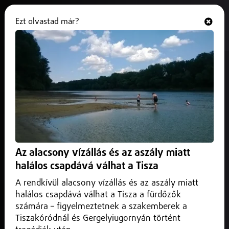
Ezt olvastad már?
Hallgasd és nézd
ONLINE
Tavaszköszöntő iskola előkészítő a
Bemben
2025. április 01.
Programajánló
Tavaszköszöntő iskola előkészítő a Bemben
Az alacsony vízállás és az aszály miatt
halálos csapdává válhat a Tisza
A rendkívül alacsony vízállás és az aszály miatt
halálos csapdává válhat a Tisza a fürdőzők
számára – figyelmeztetnek a szakemberek a
Tiszakóródnál és Gergelyiugornyán történt