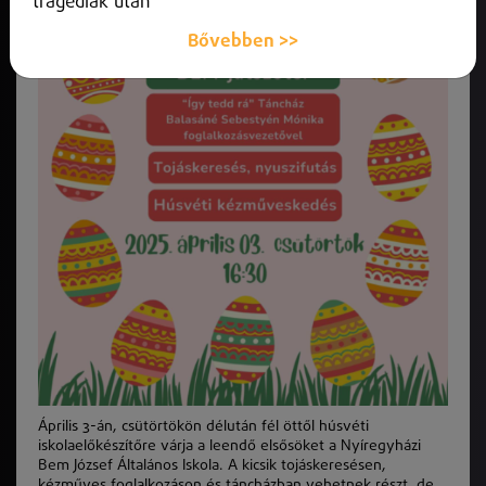
tragédiák után
Bővebben >>
Április 3-án, csütörtökön délután fél öttől húsvéti
iskolaelőkészítőre várja a leendő elsősöket a Nyíregyházi
Bem József Általános Iskola. A kicsik tojáskeresésen,
kézműves foglalkozáson és táncházban vehetnek részt, de