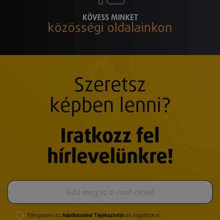
KÖVESS MINKET
közösségi oldalainkon
Szeretsz
képben lenni?
Iratkozz fel
hírlevelünkre!
Elfogadom az
Adatkezelési Tájékoztató
ban foglaltakat.