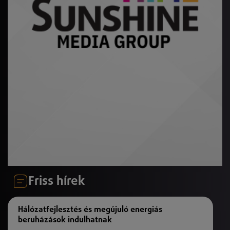
Friss hírek
Hálózatfejlesztés és megújuló energiás
beruházások indulhatnak