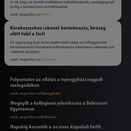
A cél, hogy az iskolák önállóbban működhessenek, a pedagógusok
pedig a tanításra koncentrálhassanak.
2026. augusztus 07.
Belföld
Kerekesszékes rokonát bántalmazta, bíróság
előtt felel a férfi
Az ügyészség testi sértés miatt emelt vádat, és felfüggesztett
börtönbüntetés kiszabását indítványozta a beismerő vallomást tett
vádlottal szemben.
2026. augusztus 07.
Debrecen
Folyamatos az ellátás a nyíregyházi nappali
melegedőben
2026. augusztus 07.
Nyíregyháza
Megnyílt a kollégiumi jelentkezés a Debreceni
Egyetemen
2026. augusztus 07.
Debrecen
Napokig keresték a 20 éves kispaládi férfit