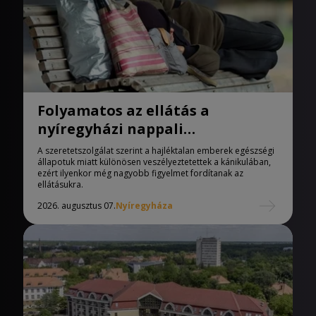
Folyamatos az ellátás a
nyíregyházi nappali
melegedőben
A szeretetszolgálat szerint a hajléktalan emberek egészségi
állapotuk miatt különösen veszélyeztetettek a kánikulában,
ezért ilyenkor még nagyobb figyelmet fordítanak az
ellátásukra.
2026. augusztus 07.
Nyíregyháza