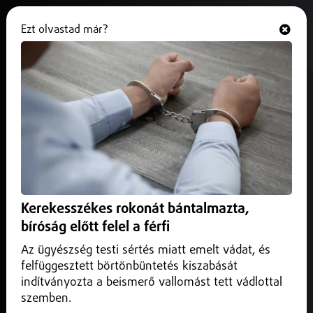
Ezt olvastad már?
Hallgasd és nézd
ONLINE
Szövevényes pénzmosási ügy a
Debrecen Járási Ügyészség előtt,
szabolcsi érintettje is van
2026. május 08.
Debrecen Helyi
Bűnszervezetben elkövetett pénzmosás miatt emelt vádat
Kerekesszékes rokonát bántalmazta,
a Debreceni Járási Ügyészség tíz személy ellen, akik egy
bíróság előtt felel a férfi
külföldi bűnözői csoportnak segítettek adathalászattal
szerzett tízmilliók tisztára mosásában.
Az ügyészség testi sértés miatt emelt vádat, és
felfüggesztett börtönbüntetés kiszabását
indítványozta a beismerő vallomást tett vádlottal
szemben.