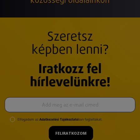
közösségi oldalainkon
Szeretsz
képben lenni?
Iratkozz fel
hírlevelünkre!
Elfogadom az
Adatkezelési Tájékoztató
ban foglaltakat.
FELIRATKOZOM