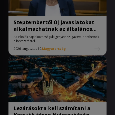
Szeptembertől új javaslatokat
alkalmazhatnak az általános
iskolák
Az iskolák saját közösségük igényeihez igazítva dönthetnek
a bevezetésről.
2026. augusztus 10.
Magyarország
Lezárásokra kell számítani a
Kossuth téren Nyíregyházán