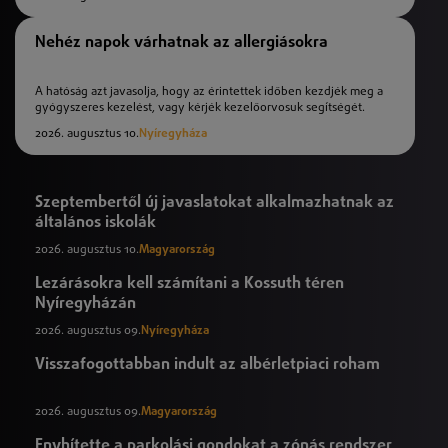
Nehéz napok várhatnak az allergiásokra
A hatóság azt javasolja, hogy az érintettek időben kezdjék meg a
gyógyszeres kezelést, vagy kérjék kezelőorvosuk segítségét.
2026. augusztus 10.
Nyíregyháza
Szeptembertől új javaslatokat alkalmazhatnak az
általános iskolák
2026. augusztus 10.
Magyarország
Lezárásokra kell számítani a Kossuth téren
Nyíregyházán
2026. augusztus 09.
Nyíregyháza
Visszafogottabban indult az albérletpiaci roham
2026. augusztus 09.
Magyarország
Enyhítette a parkolási gondokat a zónás rendszer