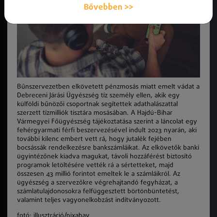
Bővebben >>
Bűnszervezetben elkövetett pénzmosás miatt emelt vádat a
Debreceni Járási Ügyészség tíz személy ellen, akik egy
külföldi bűnözői csoportnak segítettek adathalászattal
szerzett tízmilliók tisztára mosásában. A Hajdú-Bihar
Vármegyei Főügyészség tájékoztatása szerint a láncolat egy
fehérgyarmati férfi beszervezésével indult 2023 nyarán, aki
további kilenc embert vett rá, hogy jutalék fejében
bocsássák rendelkezésre bankszámláikat. Az elkövetők banki
ügyintézőnek kiadva magukat, távoli hozzáférést biztosító
programok letöltésére vették rá a sértetteket, majd
összesen 43 millió forintot emeltek le a számláikról. Az
ügyészség a szervezőkre végrehajtandó fegyházat, a
számlatulajdonosokra felfüggesztett börtönbüntetést,
valamint teljes vagyonelkobzást indítványozott.
fotó: illusztráció/pixabay