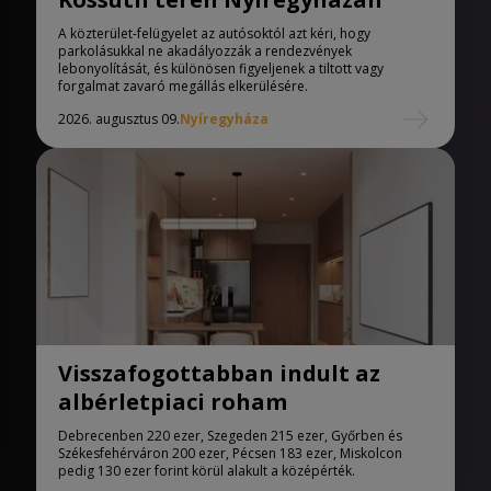
A közterület-felügyelet az autósoktól azt kéri, hogy
parkolásukkal ne akadályozzák a rendezvények
lebonyolítását, és különösen figyeljenek a tiltott vagy
forgalmat zavaró megállás elkerülésére.
2026. augusztus 09.
Nyíregyháza
Visszafogottabban indult az
albérletpiaci roham
Debrecenben 220 ezer, Szegeden 215 ezer, Győrben és
Székesfehérváron 200 ezer, Pécsen 183 ezer, Miskolcon
pedig 130 ezer forint körül alakult a középérték.