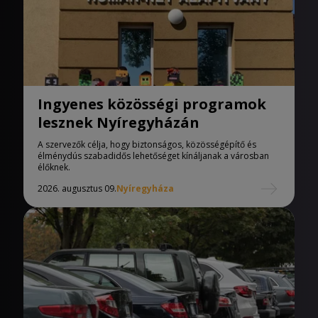
Ingyenes közösségi programok
lesznek Nyíregyházán
A szervezők célja, hogy biztonságos, közösségépítő és
élménydús szabadidős lehetőséget kínáljanak a városban
élőknek.
2026. augusztus 09.
Nyíregyháza