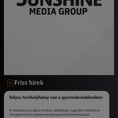
Friss hírek
Súlyos férőhelyhiány van a gyermekvédelemben
A minisztérium célja a rendszer átalakítása, nagyobb intézményi
mozgástérrel és szakmai munkacsoportok létrehozásával.