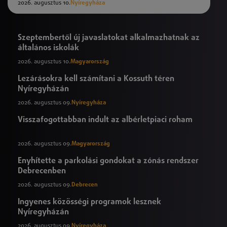
2026. augusztus 10.
Nyíregyháza
Szeptembertől új javaslatokat alkalmazhatnak az
általános iskolák
2026. augusztus 10.
Magyarország
Lezárásokra kell számítani a Kossuth téren
Nyíregyházán
2026. augusztus 09.
Nyíregyháza
Visszafogottabban indult az albérletpiaci roham
2026. augusztus 09.
Magyarország
Enyhítette a parkolási gondokat a zónás rendszer
Debrecenben
2026. augusztus 09.
Debrecen
Ingyenes közösségi programok lesznek
Nyíregyházán
2026. augusztus 09.
Nyíregyháza