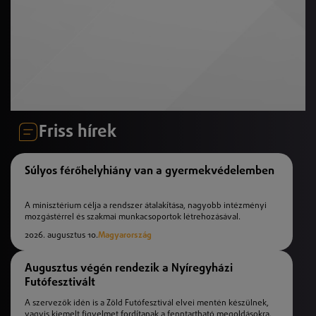
Friss hírek
Súlyos férőhelyhiány van a gyermekvédelemben
A minisztérium célja a rendszer átalakítása, nagyobb intézményi
mozgástérrel és szakmai munkacsoportok létrehozásával.
2026. augusztus 10.
Magyarország
Augusztus végén rendezik a Nyíregyházi
Futófesztivált
A szervezők idén is a Zöld Futófesztivál elvei mentén készülnek,
vagyis kiemelt figyelmet fordítanak a fenntartható megoldásokra.