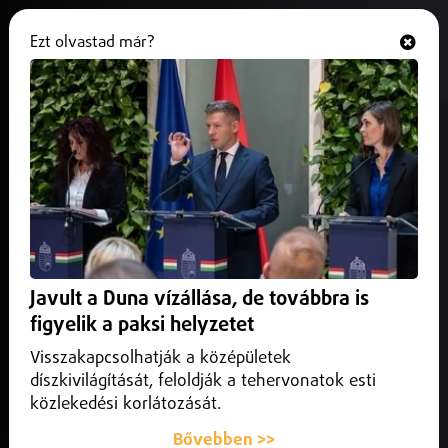
Ezt olvastad már?
Hallgasd és nézd
ONLINE
Szoboszlaiék a PSG-vel csapnak
össze a BL-ben
2025. február 22.
Sport
A Bajnokok Ligája nyolcaddöntőjében Szoboszlai Dominik
csapata, a Liverpool a Paris Saint-Germainnel találkozik
Javult a Duna vízállása, de továbbra is
majd.
figyelik a paksi helyzetet
Visszakapcsolhatják a középületek
díszkivilágítását, feloldják a tehervonatok esti
közlekedési korlátozását.
Bővebben >>