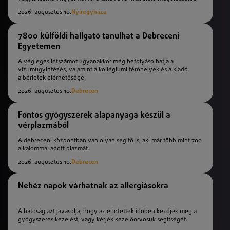
2026. augusztus 10.
Nyíregyháza
7800 külföldi hallgató tanulhat a Debreceni
Egyetemen
A végleges létszámot ugyanakkor még befolyásolhatja a
vízumügyintézés, valamint a kollégiumi férőhelyek és a kiadó
albérletek elérhetősége.
2026. augusztus 10.
Debrecen
Fontos gyógyszerek alapanyaga készül a
vérplazmából
A debreceni központban van olyan segítő is, aki már több mint 700
alkalommal adott plazmát.
2026. augusztus 10.
Debrecen
Nehéz napok várhatnak az allergiásokra
A hatóság azt javasolja, hogy az érintettek időben kezdjék meg a
gyógyszeres kezelést, vagy kérjék kezelőorvosuk segítségét.