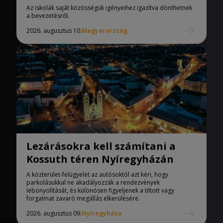
iskolák
Az iskolák saját közösségük igényeihez igazítva dönthetnek
a bevezetésről.
2026. augusztus 10.
Magyarország
Lezárásokra kell számítani a
Kossuth téren Nyíregyházán
A közterület-felügyelet az autósoktól azt kéri, hogy
parkolásukkal ne akadályozzák a rendezvények
lebonyolítását, és különösen figyeljenek a tiltott vagy
forgalmat zavaró megállás elkerülésére.
2026. augusztus 09.
Nyíregyháza