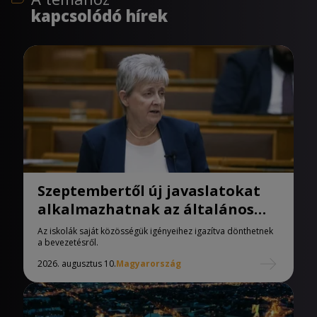
kapcsolódó hírek
Szeptembertől új javaslatokat
alkalmazhatnak az általános
iskolák
Az iskolák saját közösségük igényeihez igazítva dönthetnek
a bevezetésről.
2026. augusztus 10.
Magyarország