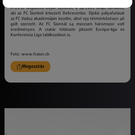
A DVSC leigazolta Dejan Djokicot, a 24 éves svájci támadót,
aki az FC Sionból érkezett Debrecenbe. Djokic pályafutását
az FC Vaduz akadémiáján kezdte, ahol 159 tétmérkőzésen 46
gólt szerzett. Az FC Sionnál 24 meccsen háromszor volt
eredményes. A csatár többször játszott Európa-liga és
Konferencia Liga találkozókon is.
Fotó: www.fcsion.ch
Megosztás