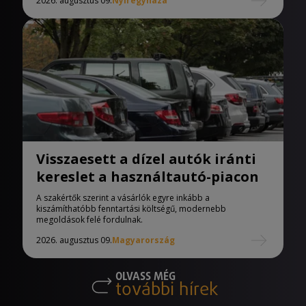
2026. augusztus 09.
Nyíregyháza
Visszaesett a dízel autók iránti
kereslet a használtautó-piacon
A szakértők szerint a vásárlók egyre inkább a
kiszámíthatóbb fenntartási költségű, modernebb
megoldások felé fordulnak.
2026. augusztus 09.
Magyarország
OLVASS MÉG
további hírek