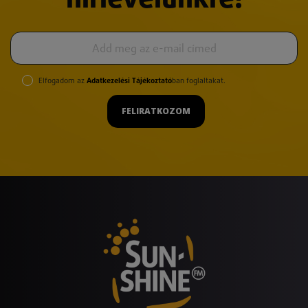
hírlevelünkre!
Elfogadom az
Adatkezelési Tájékoztató
ban foglaltakat.
FELIRATKOZOM