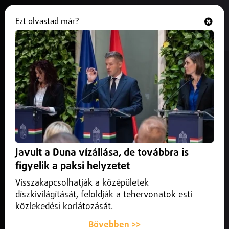
Ezt olvastad már?
Hallgasd és nézd
ONLINE
Svájci csatárt igazolt a Debrecen
2025. augusztus 04.
Sport
A DVSC leigazolta Dejan Djokicot.
Javult a Duna vízállása, de továbbra is
figyelik a paksi helyzetet
Visszakapcsolhatják a középületek
díszkivilágítását, feloldják a tehervonatok esti
közlekedési korlátozását.
Bővebben >>