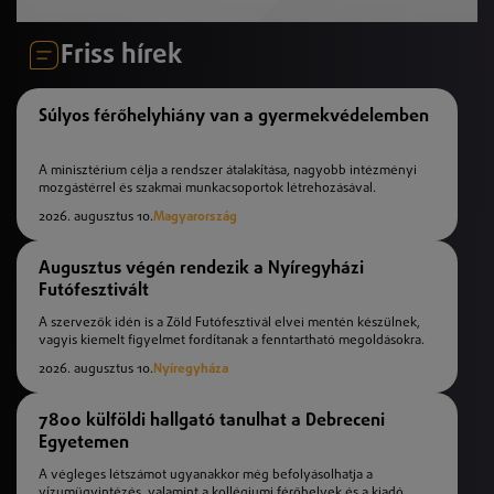
Friss hírek
Súlyos férőhelyhiány van a gyermekvédelemben
A minisztérium célja a rendszer átalakítása, nagyobb intézményi
mozgástérrel és szakmai munkacsoportok létrehozásával.
2026. augusztus 10.
Magyarország
Augusztus végén rendezik a Nyíregyházi
Futófesztivált
A szervezők idén is a Zöld Futófesztivál elvei mentén készülnek,
vagyis kiemelt figyelmet fordítanak a fenntartható megoldásokra.
2026. augusztus 10.
Nyíregyháza
7800 külföldi hallgató tanulhat a Debreceni
Egyetemen
A végleges létszámot ugyanakkor még befolyásolhatja a
vízumügyintézés, valamint a kollégiumi férőhelyek és a kiadó