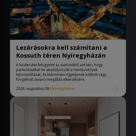
Lezárásokra kell számítani a
Kossuth téren Nyíregyházán
A közterület-felügyelet az autósoktól azt kéri, hogy
parkolásukkal ne akadályozzák a rendezvények
lebonyolítását, és különösen figyeljenek a tiltott vagy
forgalmat zavaró megállás elkerülésére.
2026. augusztus 09.
Nyíregyháza