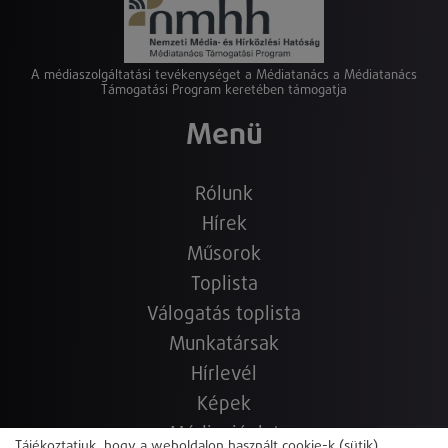
A médiaszolgáltatási tevékenységet a Médiatanács a Médiatanács
Támogatási Program keretében támogatja
Menü
Rólunk
Hírek
Műsorok
Toplista
Válogatás toplista
Munkatársak
Hírlevél
Képek
Médiaajánlat
Tájékoztatjuk, hogy a weboldalon használt cookie-k (sütik)