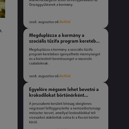
áfamentességéről szóló törvényjavaslatot az
Országgyűlésnek a kormány.
2026. augusztus 06.
Belföld
A
Megduplázza a kormány a
szociális tűzifa program keretében
igényelhető mennyiséget
Megduplázza a kormány a szociális tűzifa
program keretében igényelhető mennyiséget
és a biztosított keretösszeget a rászoruló
családoknak.
2026. augusztus 06.
Belföld
Egyelőre mégsem lehet bevetni a
krokodilokat börtönőrként
Izraelben
A jeruzsálemi kerületi bíróság ideiglenes
végzéssel felfüggesztette a nemzetbiztonsági
miniszter tervét, amellyel krokodilokkal teli
vizesárkot alakítottak volna ki a Keciot börtön
körül.