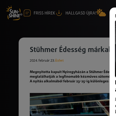
FRISS HÍREK
HALLGASD ÚJRA!
Stühmer Édesség márkabol
2024. február 23.
Üzlet
Megnyitotta kapuit Nyíregyházán a Stühmer Édesség m
megtalálhatják a legfinomabb kézműves süteményeke
A nyitás alkalmából február 23-25-ig különleges ajá