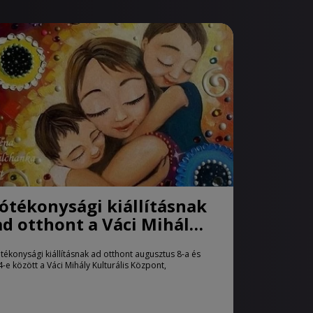
Jótékonysági kiállításnak
ad otthont a Váci Mihály
Kulturális Központ
ótékonysági kiállításnak ad otthont augusztus 8-a és
4-e között a Váci Mihály Kulturális Központ,