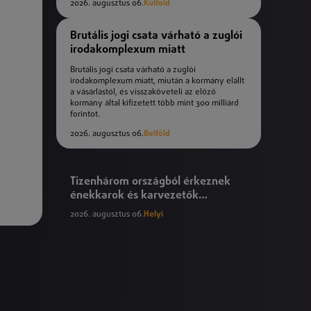
2026. augusztus 06.
Külföld
Brutális jogi csata várható a zuglói
irodakomplexum miatt
Brutális jogi csata várható a zuglói
irodakomplexum miatt, miután a kormány elállt
a vásárlástól, és visszaköveteli az előző
kormány által kifizetett több mint 300 milliárd
forintot.
2026. augusztus 06.
Belföld
Tizenhárom országból érkeznek
énekkarok és karvezetők
Nyíregyházára
2026. augusztus 06.
Helyi