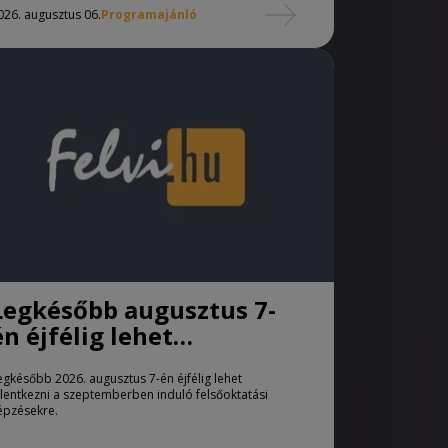
026. augusztus 06.
Programajánló
Legkésőbb augusztus 7-
én éjfélig lehet
jelentkezni a pótfelvételi
egkésőbb 2026. augusztus 7-én éjfélig lehet
eljárásban
elentkezni a szeptemberben induló felsőoktatási
épzésekre.