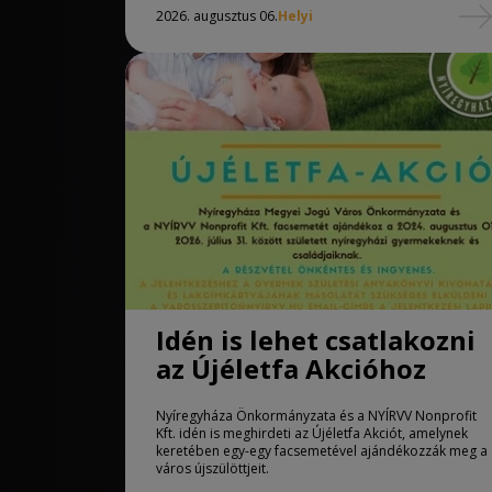
2026. augusztus 06.
Helyi
Idén is lehet csatlakozni
az Újéletfa Akcióhoz
Nyíregyháza Önkormányzata és a NYÍRVV Nonprofit
Kft. idén is meghirdeti az Újéletfa Akciót, amelynek
keretében egy-egy facsemetével ajándékozzák meg a
város újszülöttjeit.