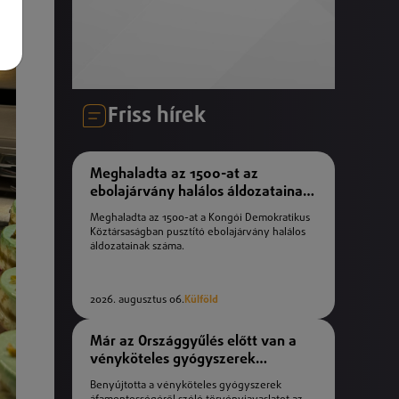
Friss hírek
Meghaladta az 1500-at az
ebolajárvány halálos áldozatainak
száma
Meghaladta az 1500-at a Kongói Demokratikus
Köztársaságban pusztító ebolajárvány halálos
áldozatainak száma.
2026. augusztus 06.
Külföld
Már az Országgyűlés előtt van a
vényköteles gyógyszerek
áfamentességéről szóló
Benyújtotta a vényköteles gyógyszerek
törvényjavaslat