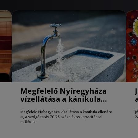
Megfelelő Nyíregyháza
vízellátása a kánikula
ellenére is
Megfelelő Nyíregyháza vízellátása a kánikula ellenére
J
is, a szolgáltatás 70-75 százalékos kapacitással
2
működik.