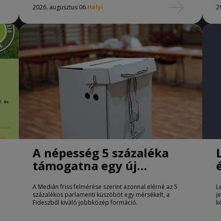
2026. augusztus 06.
Helyi
2
A népesség 5 százaléka
támogatna egy új
jobbközép pártot
A Medián friss felmérése szerint azonnal elérné az 5
L
százalékos parlamenti küszöböt egy mérsékelt, a
j
Fideszből kiváló jobbközép formáció.
k