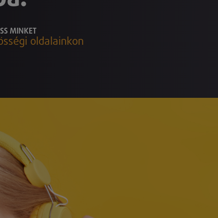
SS MINKET
össégi oldalainkon