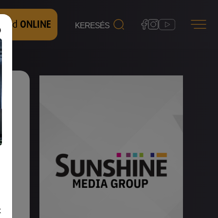
 nézd
ONLINE
át!
k