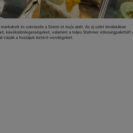
rkabolt és cukrászda a Sóstói út 60/a alatt. Az új üzlet kínálatában
, kávékülönlegességeket, valamint a teljes Stühmer édességpalettát! 
tal várják a hozzájuk betérő vendégeket.