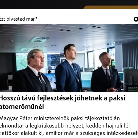
SMS ÉS VIBER SZÁMUNK
Hallgasd és
+36 (20) 316 3000
Ezt olvastad már?
t és cukrászda nyílt Nyíregyházán
árkabolt és cukrászda a Sóstói út 60/a alatt. Az új üzlet kínálatában
t, kávékülönlegességeket, valamint a teljes Stühmer édességpalett
nlattal várják a hozzájuk betérő vendégeket.
Hosszú távú fejlesztések jöhetnek a paksi
atomerőműnél
Magyar Péter miniszterelnök paksi tájékoztatóján
elmondta: a legkritikusabb helyzet, kedden hajnali fél
kettőkor alakult ki, amikor már a szükséges intézkedése