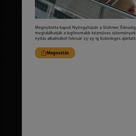
Megnyitotta kapuit Nyíregyházán a Stühmer Édesség má
megtalálhatják a legfinomabb kézműves süteményeket
nyitás alkalmából február 23-25-ig különleges ajánlat
Megosztás