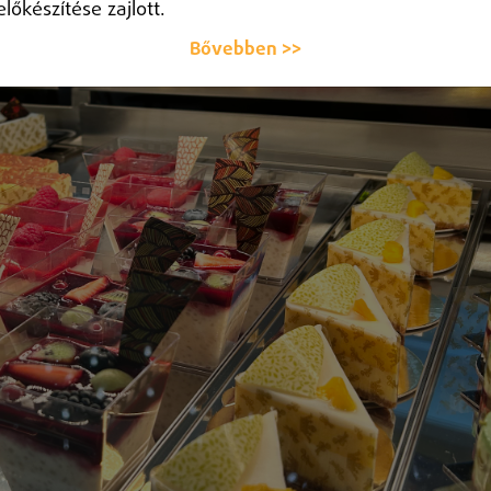
előkészítése zajlott.
Bővebben >>