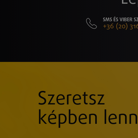
SMS ÉS VIBER 
+36 (20) 31
Szeretsz
képben lenn