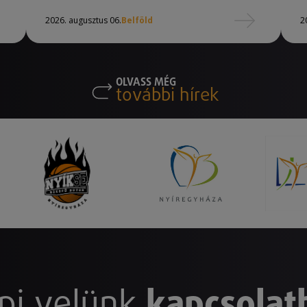
2026. augusztus 06.
Belföld
2
OLVASS MÉG
további hírek
pj velünk
kapcsolat