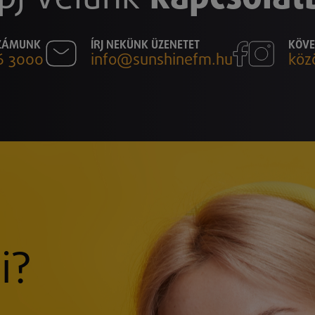
SZÁMUNK
ÍRJ NEKÜNK ÜZENETET
KÖVE
6 3000
info@sunshinefm.hu
köz
i?