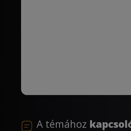
A témához
kapcsol