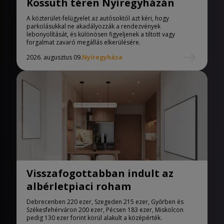
Kossuth téren Nyíregyházán
A közterület-felügyelet az autósoktól azt kéri, hogy
parkolásukkal ne akadályozzák a rendezvények
lebonyolítását, és különösen figyeljenek a tiltott vagy
forgalmat zavaró megállás elkerülésére.
2026. augusztus 09.
Nyíregyháza
Visszafogottabban indult az
albérletpiaci roham
Debrecenben 220 ezer, Szegeden 215 ezer, Győrben és
Székesfehérváron 200 ezer, Pécsen 183 ezer, Miskolcon
pedig 130 ezer forint körül alakult a középérték.