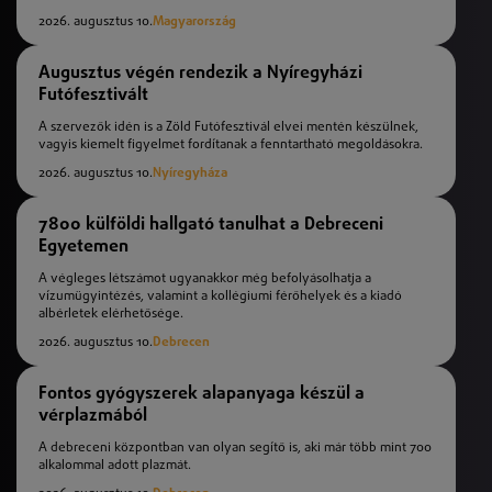
2026. augusztus 10.
Magyarország
Augusztus végén rendezik a Nyíregyházi
Futófesztivált
A szervezők idén is a Zöld Futófesztivál elvei mentén készülnek,
vagyis kiemelt figyelmet fordítanak a fenntartható megoldásokra.
2026. augusztus 10.
Nyíregyháza
7800 külföldi hallgató tanulhat a Debreceni
Egyetemen
A végleges létszámot ugyanakkor még befolyásolhatja a
vízumügyintézés, valamint a kollégiumi férőhelyek és a kiadó
albérletek elérhetősége.
2026. augusztus 10.
Debrecen
Fontos gyógyszerek alapanyaga készül a
vérplazmából
A debreceni központban van olyan segítő is, aki már több mint 700
alkalommal adott plazmát.