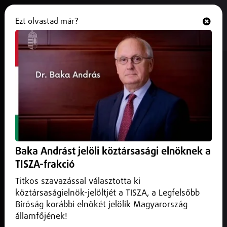
Ezt olvastad már?
Hallgasd és nézd
ONLINE
A hétvégén részlegesen
megnyitja kapuit a Parkfürdő
2026. május 22.
Helyi
Már látogatható a nyíregyházi Tófürdő, és ezen a hétvégén
részlegesen megnyitja kapuit a Parkfürdő is, amellyel
Baka Andrást jelöli köztársasági elnöknek a
kezdetét veszi a 2026-os előszezon a Sóstó-Gyógyfürdők
Zrt. egységeiben.
TISZA-frakció
Titkos szavazással választotta ki
köztársaságielnök-jelöltjét a TISZA, a Legfelsőbb
Bíróság korábbi elnökét jelölik Magyarország
államfőjének!