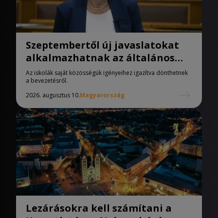
Szeptembertől új javaslatokat
alkalmazhatnak az általános
iskolák
Az iskolák saját közösségük igényeihez igazítva dönthetnek
a bevezetésről.
2026. augusztus 10.
Magyarország
Lezárásokra kell számítani a