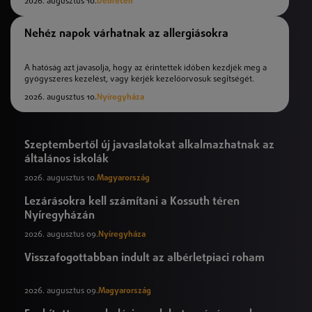
2026. augusztus 10.
Debrecen
Nehéz napok várhatnak az allergiásokra
A hatóság azt javasolja, hogy az érintettek időben kezdjék meg a
gyógyszeres kezelést, vagy kérjék kezelőorvosuk segítségét.
2026. augusztus 10.
Nyíregyháza
Szeptembertől új javaslatokat alkalmazhatnak az
általános iskolák
2026. augusztus 10.
Magyarország
Lezárásokra kell számítani a Kossuth téren
Nyíregyházán
2026. augusztus 09.
Nyíregyháza
Visszafogottabban indult az albérletpiaci roham
2026. augusztus 09.
Magyarország