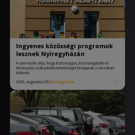
Ingyenes közösségi programok
lesznek Nyíregyházán
A szervezők célja, hogy biztonságos, közösségépítő és
élménydús szabadidős lehetőséget kínáljanak a városban
élőknek.
2026. augusztus 09.
Nyíregyháza