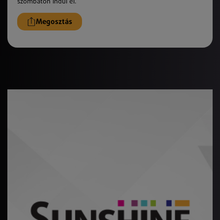
szombaton indul el.
Megosztás