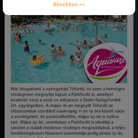
Bővebben >>
Már látogatható a nyíregyházi Tófürdő, és ezen a hétvégén
részlegesen megnyitja kapuit a Parkfürdő is, amellyel
kezdetét veszi a 2026-os előszezon a Sóstó-Gyógyfürdők
Zrt. egységeiben. A május 16-án megnyílt Tófürdő az
előszezonban szerdától vasárnapig 11 és 19 óra között várja
a vendégeket, de pünkösdhétfőn, május 25-én is nyitva
tart. Május 23-án, szombaton a Parkfürdő is elindítja a
szezont a családi medence részleges megnyitásával, a teljes
fürdőkomplexum főszezoni üzemmódja pedig június 13-án,