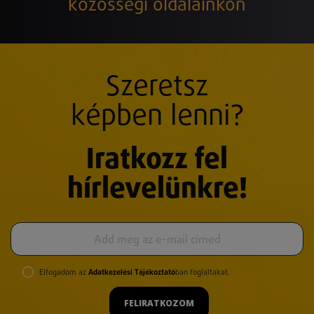
közösségi oldalainkon
Szeretsz
képben lenni?
Iratkozz fel
hírlevelünkre!
Elfogadom az
Adatkezelési Tájékoztató
ban foglaltakat.
FELIRATKOZOM