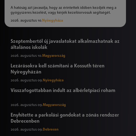
A hatóság azt javasolja, hogy az érintettek időben kezdjék meg a
gyógyszeres kezelést, vagy kérjék kezelőorvosuk segítségét.
2026. augusztus 10.
Nyíregyháza
Szeptembertől új javaslatokat alkalmazhatnak az
általános iskolák
2026. augusztus 10.
Magyarország
Lezárásokra kell számítani a Kossuth téren
Nyíregyházán
2026. augusztus 09.
Nyíregyháza
Visszafogottabban indult az albérletpiaci roham
2026. augusztus 09.
Magyarország
Enyhítette a parkolási gondokat a zónás rendszer
Debrecenben
2026. augusztus 09.
Debrecen