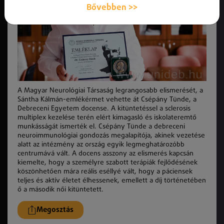
Bővebben >>
A Magyar Neurológiai Társaság legrangosabb elismerését, a
Sántha Kálmán-emlékérmet vehette át Csépány Tünde, a
Debreceni Egyetem docense. A kitüntetéssel a sclerosis
multiplex kezelése terén elért kimagasló és iskolateremtő
munkásságát ismerték el. Csépány Tünde a debreceni
neuroimmunológiai gondozás megalapítója, akinek vezetése
alatt az intézmény az ország egyik legmeghatározóbb
centrumává vált. A docens asszony az elismerés kapcsán
kiemelte, hogy a személyre szabott terápiák fejlődésének
köszönhetően mára reális eséllyé vált, hogy a páciensek
teljes és aktív életet élhessenek, emellett a díj történetében
ő a második női kitüntetett.
Megosztás