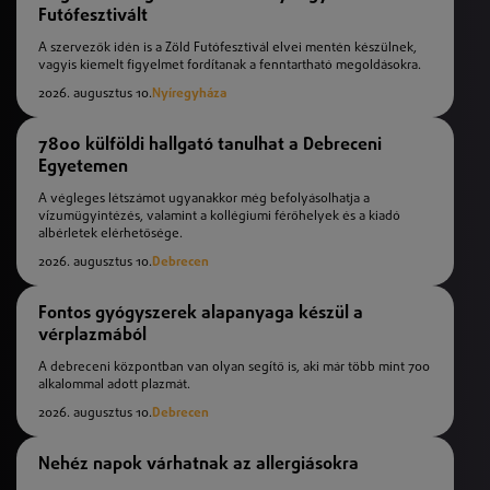
Futófesztivált
A szervezők idén is a Zöld Futófesztivál elvei mentén készülnek,
vagyis kiemelt figyelmet fordítanak a fenntartható megoldásokra.
2026. augusztus 10.
Nyíregyháza
7800 külföldi hallgató tanulhat a Debreceni
Egyetemen
A végleges létszámot ugyanakkor még befolyásolhatja a
vízumügyintézés, valamint a kollégiumi férőhelyek és a kiadó
albérletek elérhetősége.
2026. augusztus 10.
Debrecen
Fontos gyógyszerek alapanyaga készül a
vérplazmából
A debreceni központban van olyan segítő is, aki már több mint 700
alkalommal adott plazmát.
2026. augusztus 10.
Debrecen
Nehéz napok várhatnak az allergiásokra