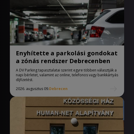
Enyhítette a parkolási gondokat
a zónás rendszer Debrecenben
A DV Parking tapasztalatai szerint egyre többen választják a
napi bérletet, valamint az online, telefonos vagy bankkártyás
díjfizetést.
2026. augusztus 09.
Debrecen