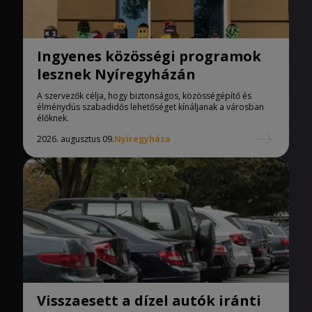
Ingyenes közösségi programok
lesznek Nyíregyházán
A szervezők célja, hogy biztonságos, közösségépítő és
élménydús szabadidős lehetőséget kínáljanak a városban
élőknek.
2026. augusztus 09.
Nyíregyháza
Visszaesett a dízel autók iránti