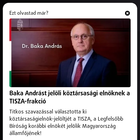
Ezt olvastad már?
Hallgasd és nézd
ONLINE
Sántha Kálmán-emlékérmet
vehette át Csépány Tünde
2026. május 26.
Debrecen Helyi
A docens asszony az elismerés kapcsán kiemelte, hogy a
személyre szabott terápiák fejlődésének köszönhetően
Baka Andrást jelöli köztársasági elnöknek a
mára reális eséllyé vált, hogy a páciensek teljes és aktív
életet élhessenek, emellett a díj történetében ő a második
TISZA-frakció
női kitüntetett.
Titkos szavazással választotta ki
köztársaságielnök-jelöltjét a TISZA, a Legfelsőbb
Bíróság korábbi elnökét jelölik Magyarország
államfőjének!