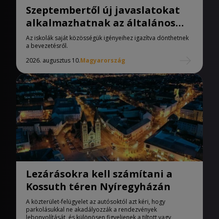
Szeptembertől új javaslatokat
alkalmazhatnak az általános
iskolák
Az iskolák saját közösségük igényeihez igazítva dönthetnek
a bevezetésről.
2026. augusztus 10.
Magyarország
Lezárásokra kell számítani a
Kossuth téren Nyíregyházán
A közterület-felügyelet az autósoktól azt kéri, hogy
parkolásukkal ne akadályozzák a rendezvények
lebonyolítását, és különösen figyeljenek a tiltott vagy