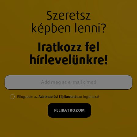
Szeretsz
képben lenni?
Iratkozz fel
hírlevelünkre!
Elfogadom az
Adatkezelési Tájékoztató
ban foglaltakat.
FELIRATKOZOM