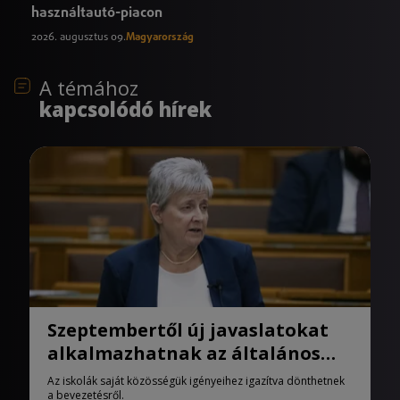
használtautó-piacon
2026. augusztus 09.
Magyarország
A témához
kapcsolódó hírek
Szeptembertől új javaslatokat
alkalmazhatnak az általános
iskolák
Az iskolák saját közösségük igényeihez igazítva dönthetnek
a bevezetésről.