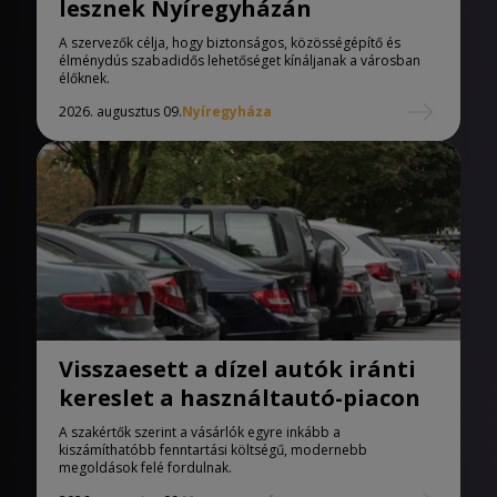
lesznek Nyíregyházán
A szervezők célja, hogy biztonságos, közösségépítő és
élménydús szabadidős lehetőséget kínáljanak a városban
élőknek.
2026. augusztus 09.
Nyíregyháza
Visszaesett a dízel autók iránti
kereslet a használtautó-piacon
A szakértők szerint a vásárlók egyre inkább a
kiszámíthatóbb fenntartási költségű, modernebb
megoldások felé fordulnak.