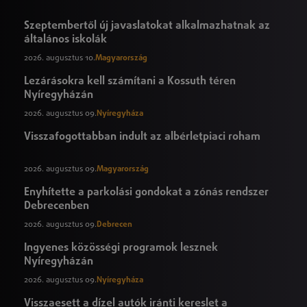
Szeptembertől új javaslatokat alkalmazhatnak az
általános iskolák
2026. augusztus 10.
Magyarország
Lezárásokra kell számítani a Kossuth téren
Nyíregyházán
2026. augusztus 09.
Nyíregyháza
Visszafogottabban indult az albérletpiaci roham
2026. augusztus 09.
Magyarország
Enyhítette a parkolási gondokat a zónás rendszer
Debrecenben
2026. augusztus 09.
Debrecen
Ingyenes közösségi programok lesznek
Nyíregyházán
2026. augusztus 09.
Nyíregyháza
Visszaesett a dízel autók iránti kereslet a