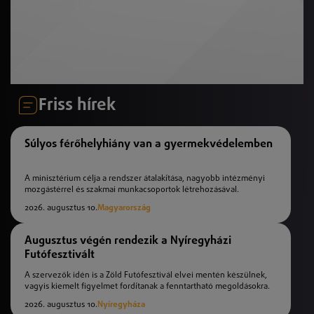
Friss hírek
Súlyos férőhelyhiány van a gyermekvédelemben
A minisztérium célja a rendszer átalakítása, nagyobb intézményi
mozgástérrel és szakmai munkacsoportok létrehozásával.
2026. augusztus 10.
Magyarország
Augusztus végén rendezik a Nyíregyházi
Futófesztivált
A szervezők idén is a Zöld Futófesztivál elvei mentén készülnek,
vagyis kiemelt figyelmet fordítanak a fenntartható megoldásokra.
2026. augusztus 10.
Nyíregyháza