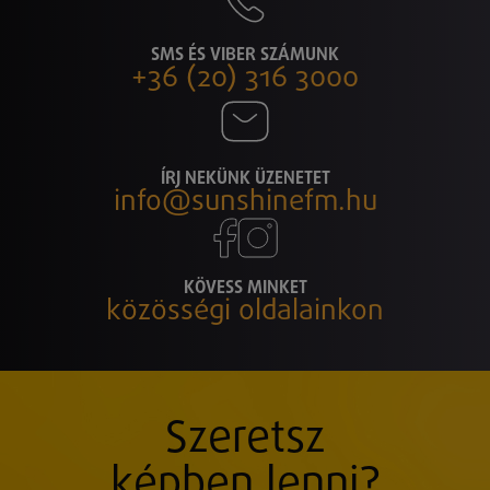
SMS ÉS VIBER SZÁMUNK
+36 (20) 316 3000
ÍRJ NEKÜNK ÜZENETET
info@sunshinefm.hu
KÖVESS MINKET
közösségi oldalainkon
Szeretsz
képben lenni?