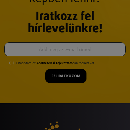
Iratkozz fel
hírlevelünkre!
Elfogadom az
Adatkezelési Tájékoztató
ban foglaltakat.
FELIRATKOZOM