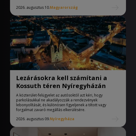
2026. augusztus 10.
Magyarország
Lezárásokra kell számítani a
Kossuth téren Nyíregyházán
A közterület-felügyelet az autósoktól azt kéri, hogy
parkolásukkal ne akadályozzák a rendezvények
lebonyolítását, és különösen figyeljenek a tiltott vagy
forgalmat zavaró megállás elkerülésére.
2026. augusztus 09.
Nyíregyháza