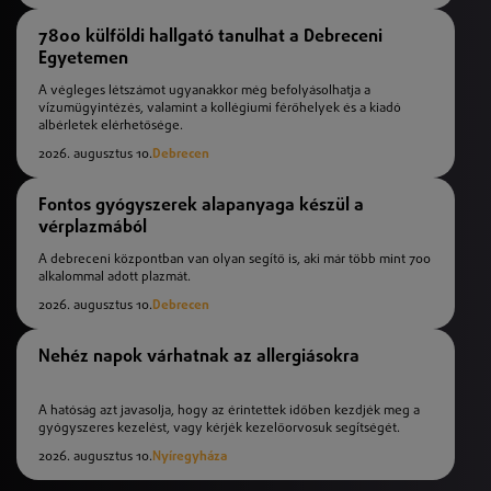
7800 külföldi hallgató tanulhat a Debreceni
Egyetemen
A végleges létszámot ugyanakkor még befolyásolhatja a
vízumügyintézés, valamint a kollégiumi férőhelyek és a kiadó
albérletek elérhetősége.
2026. augusztus 10.
Debrecen
Fontos gyógyszerek alapanyaga készül a
vérplazmából
A debreceni központban van olyan segítő is, aki már több mint 700
alkalommal adott plazmát.
2026. augusztus 10.
Debrecen
Nehéz napok várhatnak az allergiásokra
A hatóság azt javasolja, hogy az érintettek időben kezdjék meg a
gyógyszeres kezelést, vagy kérjék kezelőorvosuk segítségét.
2026. augusztus 10.
Nyíregyháza