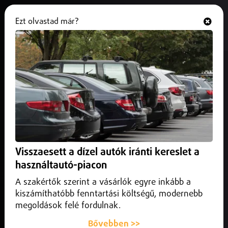
Ezt olvastad már?
Hallgasd és nézd
ONLINE
Rosszul kezdte a döntőt a DEAC
jégkorongcsapata
2025. február 27.
Sport
A debreceniek hiába szereztek vezetést a Budapest
Jégkorong Akadémia otthonában, végül 4–2-re
Visszaesett a dízel autók iránti kereslet a
alulmaradtak.
használtautó-piacon
A szakértők szerint a vásárlók egyre inkább a
kiszámíthatóbb fenntartási költségű, modernebb
megoldások felé fordulnak.
Bővebben >>