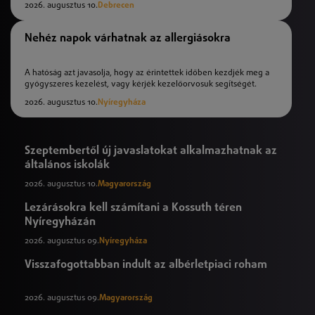
2026. augusztus 10.
Debrecen
Nehéz napok várhatnak az allergiásokra
A hatóság azt javasolja, hogy az érintettek időben kezdjék meg a
gyógyszeres kezelést, vagy kérjék kezelőorvosuk segítségét.
2026. augusztus 10.
Nyíregyháza
Szeptembertől új javaslatokat alkalmazhatnak az
általános iskolák
2026. augusztus 10.
Magyarország
Lezárásokra kell számítani a Kossuth téren
Nyíregyházán
2026. augusztus 09.
Nyíregyháza
Visszafogottabban indult az albérletpiaci roham
2026. augusztus 09.
Magyarország