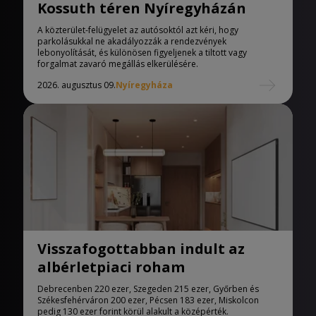
Kossuth téren Nyíregyházán
A közterület-felügyelet az autósoktól azt kéri, hogy
parkolásukkal ne akadályozzák a rendezvények
lebonyolítását, és különösen figyeljenek a tiltott vagy
forgalmat zavaró megállás elkerülésére.
2026. augusztus 09.
Nyíregyháza
Visszafogottabban indult az
albérletpiaci roham
Debrecenben 220 ezer, Szegeden 215 ezer, Győrben és
Székesfehérváron 200 ezer, Pécsen 183 ezer, Miskolcon
pedig 130 ezer forint körül alakult a középérték.