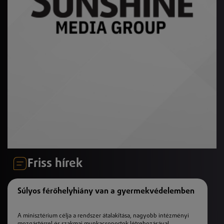
Friss hírek
Súlyos férőhelyhiány van a gyermekvédelemben
A minisztérium célja a rendszer átalakítása, nagyobb intézményi