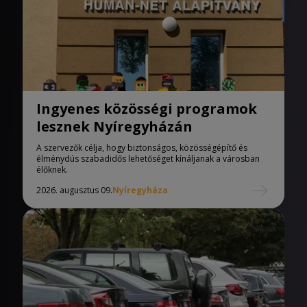
Ingyenes közösségi programok
lesznek Nyíregyházán
A szervezők célja, hogy biztonságos, közösségépítő és
élménydús szabadidős lehetőséget kínáljanak a városban
élőknek.
2026. augusztus 09.
Nyíregyháza