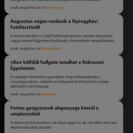
mozgástérrel és szakmai munkacsoportok létrehozásával.
2026. augusztus 10.
Magyarország
Augusztus végén rendezik a Nyíregyházi
Futófesztivált
A szervezők idén is a Zöld Futófesztivál elvei mentén készülnek,
vagyis kiemelt figyelmet fordítanak a fenntartható megoldásokra.
2026. augusztus 10.
Nyíregyháza
7800 külföldi hallgató tanulhat a Debreceni
Egyetemen
A végleges létszámot ugyanakkor még befolyásolhatja a
vízumügyintézés, valamint a kollégiumi férőhelyek és a kiadó
albérletek elérhetősége.
2026. augusztus 10.
Debrecen
Fontos gyógyszerek alapanyaga készül a
vérplazmából
A debreceni központban van olyan segítő is, aki már több mint 700
alkalommal adott plazmát.