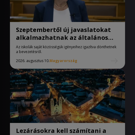
Szeptembertől új javaslatokat
alkalmazhatnak az általános
iskolák
Az iskolák saját közösségük igényeihez igazítva dönthetnek
a bevezetésről.
2026. augusztus 10.
Magyarország
Lezárásokra kell számítani a