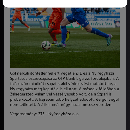
Gól nélküli döntetlennel ért véget a ZTE és a Nyíregyháza
Spartacus összecsapása az OTP Bank Liga 22. fordulójában. A
találkozón mindkét csapat stabil védekezést mutatott be, a
Nyíregyháza még kapufáig is eljutott. A második félidőben a
Zalaegerszeg valamivel veszélyesebb volt, de a Szpari is
próbálkozott. A hajrában több helyzet adódott, de gól végül
nem született. A ZTE immár négy hazai meccse veretlen.
Végeredmény: ZTE – Nyíregyháza 0-0