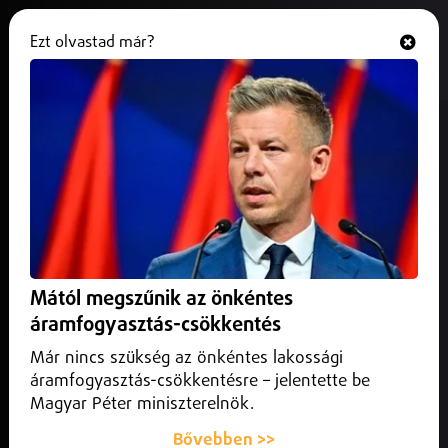
Ezt olvastad már?
Hallgasd és nézd
ONLINE
Pontot szerzett a Szpari
Zalaegerszegen
2025. március 02.
Sport
Gól nélküli döntetlennel ért véget a ZTE és a Nyíregyháza
Spartacus összecsapása az OTP Bank Liga 22. fordulójában.
Mától megszűnik az önkéntes
áramfogyasztás-csökkentés
Már nincs szükség az önkéntes lakossági
áramfogyasztás-csökkentésre – jelentette be
Magyar Péter miniszterelnök.
Bővebben >>