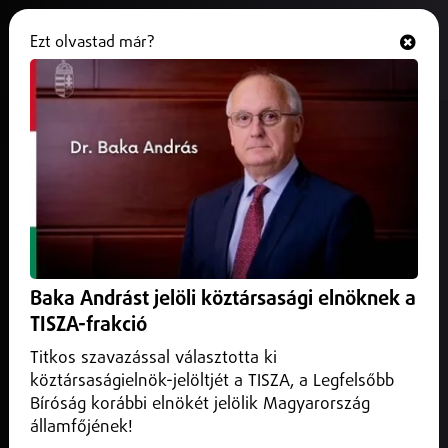
Ezt olvastad már?
Hallgasd és nézd
ONLINE
Péntekenként különleges
időutazás lesz a Sóstói
Múzeumfaluban
2026. július 03.
Programajánló
Péntekenként különleges időutazás és a hajdani falusi
Baka Andrást jelöli köztársasági elnöknek a
közösségek hangulata várja a látogatókat a Sóstói
TISZA-frakció
Múzeumfaluban július 3. és augusztus 14. között.
Titkos szavazással választotta ki
köztársaságielnök-jelöltjét a TISZA, a Legfelsőbb
Bíróság korábbi elnökét jelölik Magyarország
államfőjének!