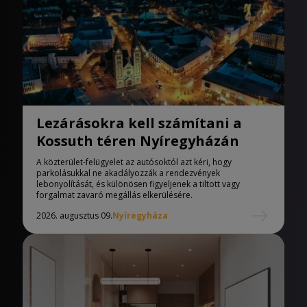
Lezárásokra kell számítani a
Kossuth téren Nyíregyházán
A közterület-felügyelet az autósoktól azt kéri, hogy
parkolásukkal ne akadályozzák a rendezvények
lebonyolítását, és különösen figyeljenek a tiltott vagy
forgalmat zavaró megállás elkerülésére.
2026. augusztus 09.
Nyíregyháza