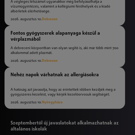
A végleges létszámot ugyanakkor még befolyásolhatja a
vízumügyintézés, valamint a kollégiumi férőhelyek és a kiadó
albérletek elérhetősége.
2026. augusztus 10.
Debrecen
Fontos gyógyszerek alapanyaga készül a
vérplazmából
A debreceni központban van olyan segítő is, aki már több mint 700
alkalommal adott plazmát.
2026. augusztus 10.
Debrecen
Nehéz napok várhatnak az allergiásokra
A hatóság azt javasolja, hogy az érintettek időben kezdjék meg a
gyógyszeres kezelést, vagy kérjék kezelőorvosuk segítségét.
2026. augusztus 10.
Nyíregyháza
Szeptembertől új javaslatokat alkalmazhatnak az
általános iskolák