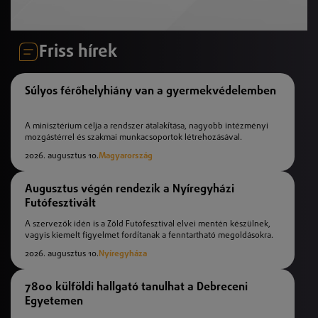
Friss hírek
Súlyos férőhelyhiány van a gyermekvédelemben
A minisztérium célja a rendszer átalakítása, nagyobb intézményi
mozgástérrel és szakmai munkacsoportok létrehozásával.
2026. augusztus 10.
Magyarország
Augusztus végén rendezik a Nyíregyházi
Futófesztivált
A szervezők idén is a Zöld Futófesztivál elvei mentén készülnek,
vagyis kiemelt figyelmet fordítanak a fenntartható megoldásokra.
2026. augusztus 10.
Nyíregyháza
7800 külföldi hallgató tanulhat a Debreceni
Egyetemen