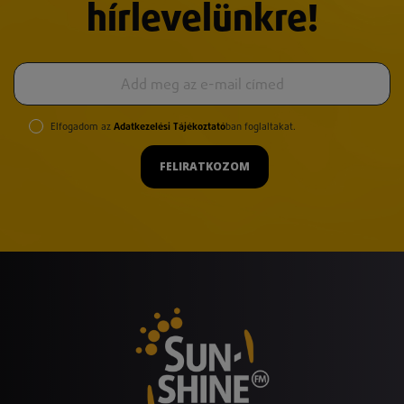
hírlevelünkre!
Elfogadom az
Adatkezelési Tájékoztató
ban foglaltakat.
FELIRATKOZOM