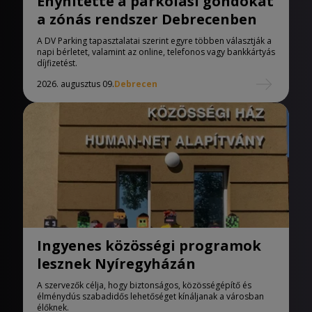
Enyhítette a parkolási gondokat
a zónás rendszer Debrecenben
A DV Parking tapasztalatai szerint egyre többen választják a
napi bérletet, valamint az online, telefonos vagy bankkártyás
díjfizetést.
2026. augusztus 09.
Debrecen
Ingyenes közösségi programok
lesznek Nyíregyházán
A szervezők célja, hogy biztonságos, közösségépítő és
élménydús szabadidős lehetőséget kínáljanak a városban
élőknek.