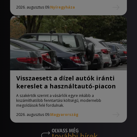
2026. augusztus 09.
Nyíregyháza
Visszaesett a dízel autók iránti
kereslet a használtautó-piacon
A szakértők szerint a vásárlók egyre inkább a
kiszámíthatóbb fenntartási költségű, modernebb
megoldások felé fordulnak.
2026. augusztus 09.
Magyarország
OLVASS MÉG