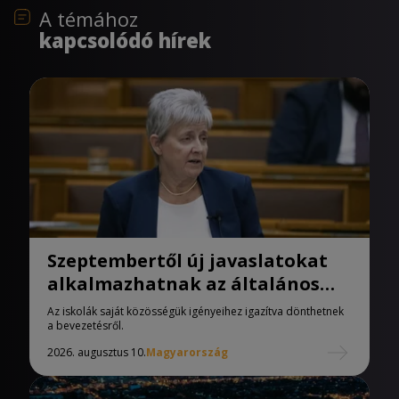
A témához
kapcsolódó hírek
Szeptembertől új javaslatokat
alkalmazhatnak az általános
iskolák
Az iskolák saját közösségük igényeihez igazítva dönthetnek
a bevezetésről.
2026. augusztus 10.
Magyarország