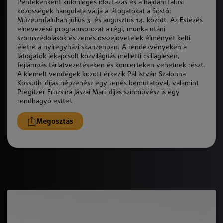
Péntekenként különleges időutazás és a hajdani falusi
közösségek hangulata várja a látogatókat a Sóstói
Múzeumfaluban július 3. és augusztus 14. között. Az Estézés
elnevezésű programsorozat a régi, munka utáni
szomszédolások és zenés összejövetelek élményét kelti
életre a nyíregyházi skanzenben. A rendezvényeken a
látogatók lekapcsolt közvilágítás melletti csillaglesen,
fejlámpás tárlatvezetéseken és koncerteken vehetnek részt.
A kiemelt vendégek között érkezik Pál István Szalonna
Kossuth-díjas népzenész egy zenés bemutatóval, valamint
Pregitzer Fruzsina Jászai Mari-díjas színművész is egy
rendhagyó esttel.
Megosztás