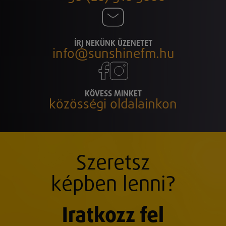
ÍRJ NEKÜNK ÜZENETET
info@sunshinefm.hu
KÖVESS MINKET
közösségi oldalainkon
Szeretsz
képben lenni?
Iratkozz fel