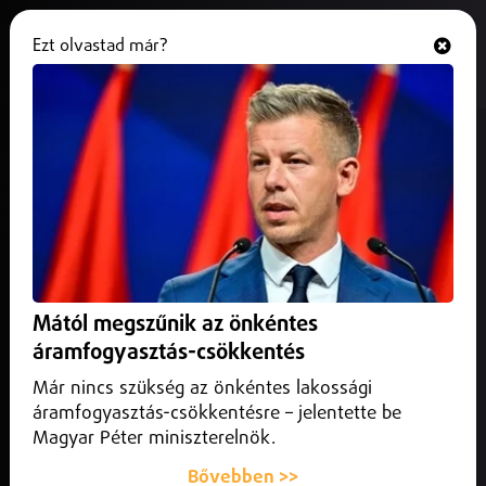
Ezt olvastad már?
Hallgasd és nézd
ONLINE
Ötvenezernél is több látogatót
vonzott tavaly a Mozdulj
Nyíregyháza
2026. január 20.
Nyíregyháza
Ötvenezernél is több látogatót vonzott tavaly a Mozdulj
Mától megszűnik az önkéntes
Nyíregyháza programsorozat, amely ismét elrajtolt a
áramfogyasztás-csökkentés
vármegyeszékhelyen.
Már nincs szükség az önkéntes lakossági
áramfogyasztás-csökkentésre – jelentette be
Magyar Péter miniszterelnök.
Bővebben >>