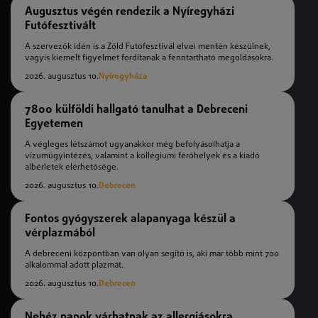
Augusztus végén rendezik a Nyíregyházi
Futófesztivált
A szervezők idén is a Zöld Futófesztivál elvei mentén készülnek,
vagyis kiemelt figyelmet fordítanak a fenntartható megoldásokra.
2026. augusztus 10.
Nyíregyháza
7800 külföldi hallgató tanulhat a Debreceni
Egyetemen
A végleges létszámot ugyanakkor még befolyásolhatja a
vízumügyintézés, valamint a kollégiumi férőhelyek és a kiadó
albérletek elérhetősége.
2026. augusztus 10.
Debrecen
Fontos gyógyszerek alapanyaga készül a
vérplazmából
A debreceni központban van olyan segítő is, aki már több mint 700
alkalommal adott plazmát.
2026. augusztus 10.
Debrecen
Nehéz napok várhatnak az allergiásokra