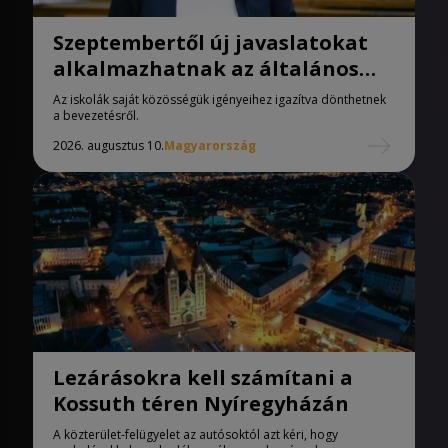
Szeptembertől új javaslatokat
alkalmazhatnak az általános
iskolák
Az iskolák saját közösségük igényeihez igazítva dönthetnek
a bevezetésről.
2026. augusztus 10.
Magyarország
Lezárásokra kell számítani a
Kossuth téren Nyíregyházán
A közterület-felügyelet az autósoktól azt kéri, hogy