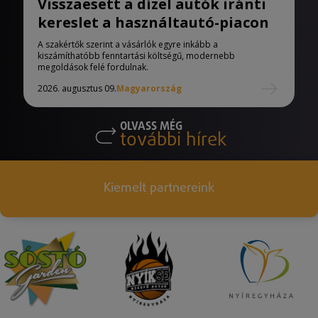
Visszaesett a dízel autók iránti
kereslet a használtautó-piacon
A szakértők szerint a vásárlók egyre inkább a
kiszámíthatóbb fenntartási költségű, modernebb
megoldások felé fordulnak.
2026. augusztus 09.
Magyarország
OLVASS MÉG
további hírek
Kiemelt partnereink