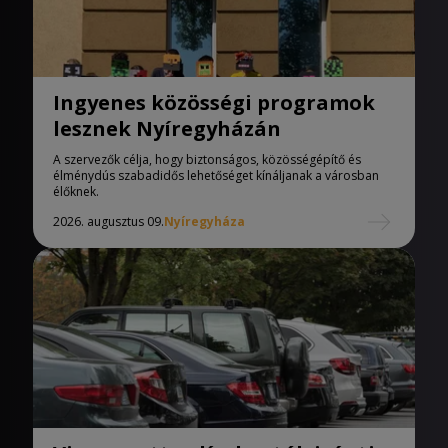
Ingyenes közösségi programok
lesznek Nyíregyházán
A szervezők célja, hogy biztonságos, közösségépítő és
élménydús szabadidős lehetőséget kínáljanak a városban
élőknek.
2026. augusztus 09.
Nyíregyháza