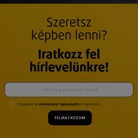
Szeretsz
képben lenni?
Iratkozz fel
hírlevelünkre!
Elfogadom az
Adatkezelési Tájékoztató
ban foglaltakat.
FELIRATKOZOM