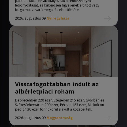
parkolásukkal ne akadályozzák a rendezvények
lebonyolítását, és különösen figyeljenek a tiltott vagy
forgalmat zavaró megállás elkerülésére.
2026. augusztus 09.
Nyíregyháza
Visszafogottabban indult az
albérletpiaci roham
Debrecenben 220 ezer, Szegeden 215 ezer, Győrben és
Székesfehérváron 200 ezer, Pécsen 183 ezer, Miskolcon
pedig 130 ezer forint körül alakult a középérték.
2026. augusztus 09.
Magyarország