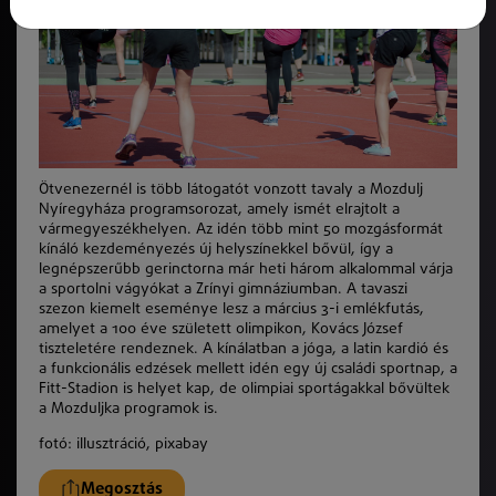
Ötvenezernél is több látogatót vonzott tavaly a Mozdulj
Nyíregyháza programsorozat, amely ismét elrajtolt a
vármegyeszékhelyen. Az idén több mint 50 mozgásformát
kínáló kezdeményezés új helyszínekkel bővül, így a
legnépszerűbb gerinctorna már heti három alkalommal várja
a sportolni vágyókat a Zrínyi gimnáziumban. A tavaszi
szezon kiemelt eseménye lesz a március 3-i emlékfutás,
amelyet a 100 éve született olimpikon, Kovács József
tiszteletére rendeznek. A kínálatban a jóga, a latin kardió és
a funkcionális edzések mellett idén egy új családi sportnap, a
Fitt-Stadion is helyet kap, de olimpiai sportágakkal bővültek
a Mozduljka programok is.
fotó: illusztráció, pixabay
Megosztás