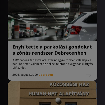
Enyhítette a parkolási gondokat
a zónás rendszer Debrecenben
A DV Parking tapasztalatai szerint egyre többen választják a
napi bérletet, valamint az online, telefonos vagy bankkártyás
díjfizetést.
2026. augusztus 09.
Debrecen