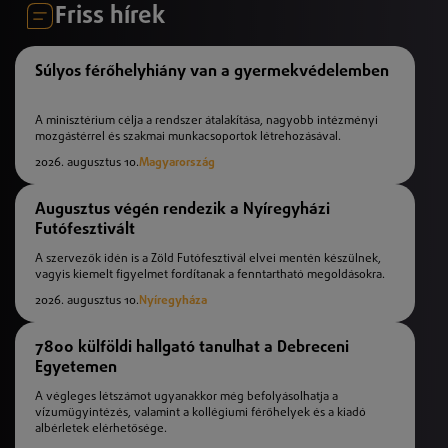
Friss hírek
Súlyos férőhelyhiány van a gyermekvédelemben
A minisztérium célja a rendszer átalakítása, nagyobb intézményi
mozgástérrel és szakmai munkacsoportok létrehozásával.
2026. augusztus 10.
Magyarország
Augusztus végén rendezik a Nyíregyházi
Futófesztivált
A szervezők idén is a Zöld Futófesztivál elvei mentén készülnek,
vagyis kiemelt figyelmet fordítanak a fenntartható megoldásokra.
2026. augusztus 10.
Nyíregyháza
7800 külföldi hallgató tanulhat a Debreceni
Egyetemen
A végleges létszámot ugyanakkor még befolyásolhatja a
vízumügyintézés, valamint a kollégiumi férőhelyek és a kiadó
albérletek elérhetősége.