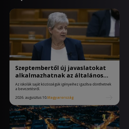
Szeptembertől új javaslatokat
alkalmazhatnak az általános
iskolák
Az iskolák saját közösségük igényeihez igazítva dönthetnek
a bevezetésről.
2026. augusztus 10.
Magyarország