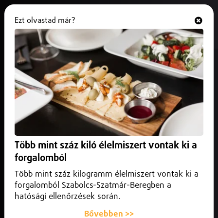
Ezt olvastad már?
Hallgasd és nézd
ONLINE
Nyíregyházán nem lesz tűzijáték
szilveszterkor
2023. december 16.
Programajánló
Nyíregyházán nem lesz tűzijáték szilveszterkor
Több mint száz kiló élelmiszert vontak ki a
forgalomból
Több mint száz kilogramm élelmiszert vontak ki a
forgalomból Szabolcs-Szatmár-Beregben a
hatósági ellenőrzések során.
Bővebben >>