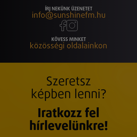
ÍRJ NEKÜNK ÜZENETET
info@sunshinefm.hu
KÖVESS MINKET
közösségi oldalainkon
Szeretsz
képben lenni?
Iratkozz fel
hírlevelünkre!