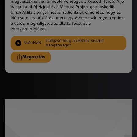
megyeszékhelyen ünneplő vendégek a Kossuth téren. A jó
hangulatról DJ Hajnal és a Mentha Project gondoskodik.
Ulrich Attila alpolgármester rádiónknak elmondta, hogy az
idén sem lesz tűzijáték, mert egy évben csak egyet rendez
a város, meghallgatva az állattartókat és a
környezetvédőket.
Hallgasd meg a cikkhez készült
NaN:NaN
hanganyagot
Megosztás