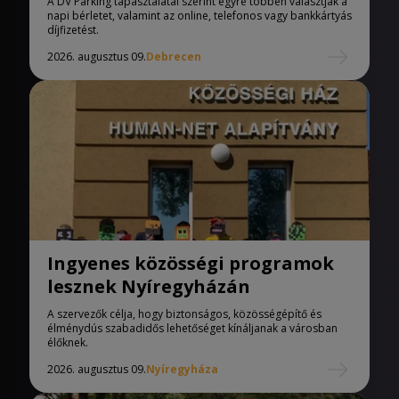
A DV Parking tapasztalatai szerint egyre többen választják a
napi bérletet, valamint az online, telefonos vagy bankkártyás
díjfizetést.
2026. augusztus 09.
Debrecen
Ingyenes közösségi programok
lesznek Nyíregyházán
A szervezők célja, hogy biztonságos, közösségépítő és
élménydús szabadidős lehetőséget kínáljanak a városban
élőknek.
2026. augusztus 09.
Nyíregyháza