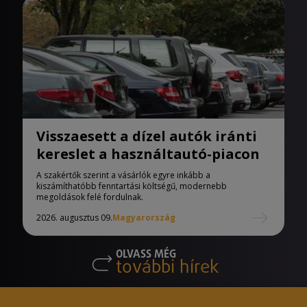
Visszaesett a dízel autók iránti
kereslet a használtautó-piacon
A szakértők szerint a vásárlók egyre inkább a
kiszámíthatóbb fenntartási költségű, modernebb
megoldások felé fordulnak.
2026. augusztus 09.
Magyarország
OLVASS MÉG
további hírek