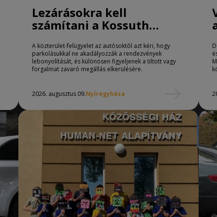
Lezárásokra kell
számítani a Kossuth
téren Nyíregyházán
A közterület-felügyelet az autósoktól azt kéri, hogy
D
parkolásukkal ne akadályozzák a rendezvények
é
lebonyolítását, és különösen figyeljenek a tiltott vagy
M
forgalmat zavaró megállás elkerülésére.
k
2026. augusztus 09.
Nyíregyháza
2