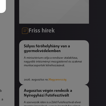
Friss hírek
Súlyos férőhelyhiány van a
gyermekvédelemben
A minisztérium célja a rendszer átalakítása,
nagyobb intézményi mozgástérrel és szakmai
munkacsoportok létrehozásával.
2026. augusztus 10.
Magyarország
Augusztus végén rendezik a
bb
Nyíregyházi Futófesztivált
, a
A szervezők idén is a Zöld Futófesztivál elvei