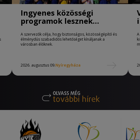
Ingyenes közösségi
programok lesznek
Nyíregyházán
A szervezők célja, hogy biztonságos, közösségépítő és
A
s
élménydús szabadidős lehetőséget kínáljanak a
k
városban élőknek.
m
2026. augusztus 09.
Nyíregyháza
2
OLVASS MÉG
további hírek