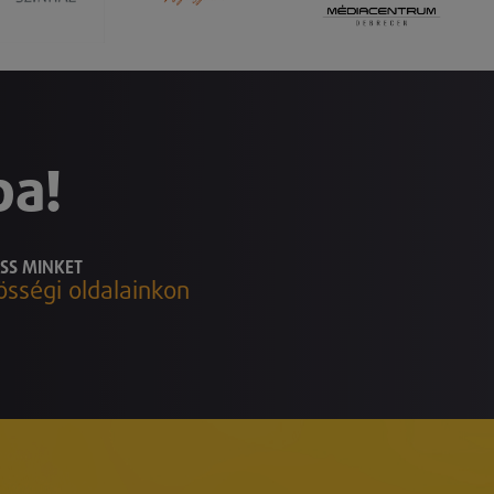
ba!
SS MINKET
össégi oldalainkon