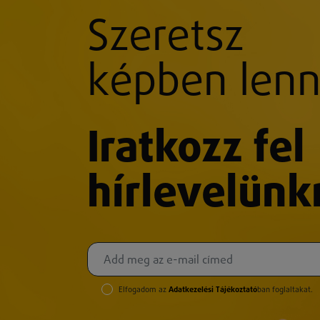
Szeretsz
képben lenn
Iratkozz fel
hírlevelünk
Elfogadom az
Adatkezelési Tájékoztató
ban foglaltakat.