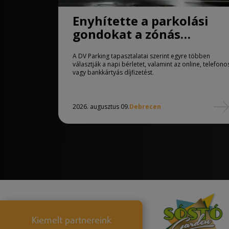
Enyhítette a parkolási
gondokat a zónás
rendszer Debrecenben
A DV Parking tapasztalatai szerint egyre többen
választják a napi bérletet, valamint az online, telefono
vagy bankkártyás díjfizetést.
2026. augusztus 09.
Debrecen
Kiemelt partnereink