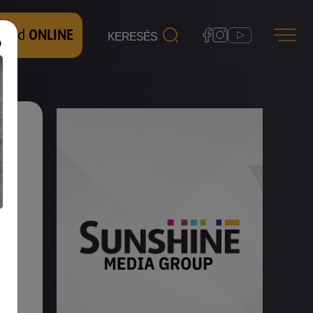
 nézd
ONLINE
a