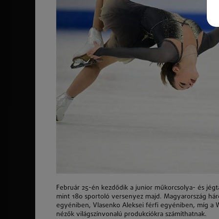
Február 25-én kezdődik a junior műkorcsolya- és jég
mint 180 sportoló versenyez majd. Magyarország hár
egyéniben, Vlasenko Aleksei férfi egyéniben, míg a W
nézők világszínvonalú produkciókra számíthatnak.