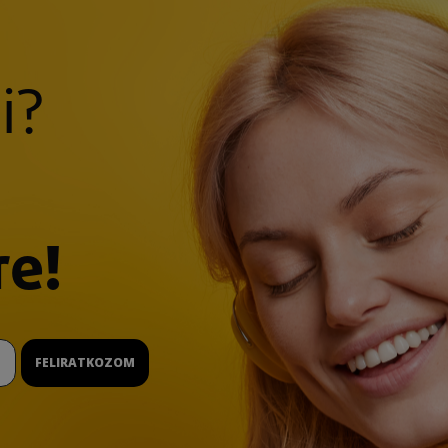
i?
re!
FELIRATKOZOM