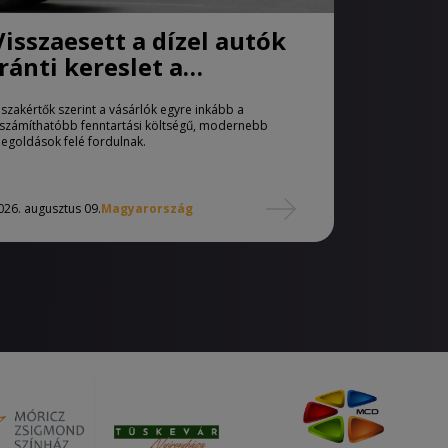
Visszaesett a dízel autók
iránti kereslet a
használtautó-piacon
 szakértők szerint a vásárlók egyre inkább a
iszámíthatóbb fenntartási költségű, modernebb
egoldások felé fordulnak.
026. augusztus 09.
Magyarország