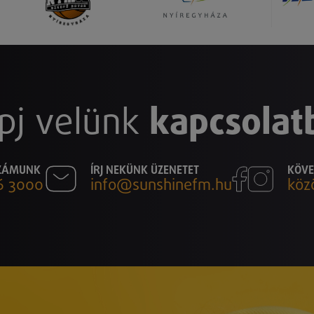
pj velünk
kapcsolat
SZÁMUNK
ÍRJ NEKÜNK ÜZENETET
KÖVE
6 3000
info@sunshinefm.hu
köz