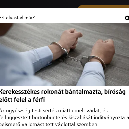
SMS ÉS VIBER SZÁMUNK
Hallgasd és
+36 (20) 316 3000
Ezt olvastad már?
 érkeznek Debrecenbe
gtánc-világbajnokság a debreceni Főnix Arénában.
Kerekesszékes rokonát bántalmazta, bíróság
előtt felel a férfi
Az ügyészség testi sértés miatt emelt vádat, és
felfüggesztett börtönbüntetés kiszabását indítványozta 
beismerő vallomást tett vádlottal szemben.