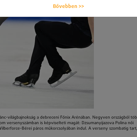
Bővebben >>
tánc-világbajnokság a debreceni Főnix Arénában. Negyven országból tö
om versenyszámban is képviselteti magát: Dzsumanyijazova Polina női
ilberforce-Bérei páros műkorcsolyában indul. A verseny szombatig tart