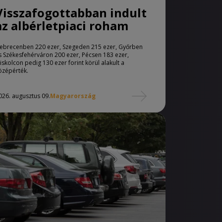
Visszafogottabban indult
az albérletpiaci roham
ebrecenben 220 ezer, Szegeden 215 ezer, Győrben
s Székesfehérváron 200 ezer, Pécsen 183 ezer,
iskolcon pedig 130 ezer forint körül alakult a
özépérték.
026. augusztus 09.
Magyarország