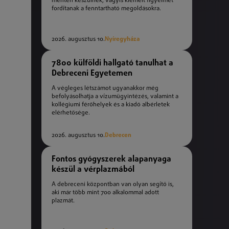
mentén készülnek, vagyis kiemelt figyelmet
fordítanak a fenntartható megoldásokra.
2026. augusztus 10.
Nyíregyháza
7800 külföldi hallgató tanulhat a
Debreceni Egyetemen
A végleges létszámot ugyanakkor még
befolyásolhatja a vízumügyintézés, valamint a
kollégiumi férőhelyek és a kiadó albérletek
elérhetősége.
2026. augusztus 10.
Debrecen
Fontos gyógyszerek alapanyaga
készül a vérplazmából
A debreceni központban van olyan segítő is,
aki már több mint 700 alkalommal adott
plazmát.