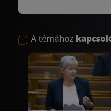
A témához
kapcsol