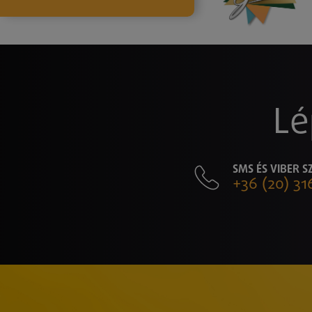
Lé
SMS ÉS VIBER 
+36 (20) 31