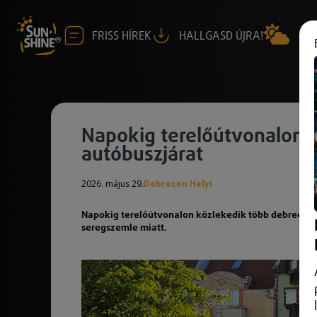
FRISS HÍREK
HALLGASD ÚJRA!
Napokig terelőútvonalon 
autóbuszjárat
2026. május 29.
Debrecen Helyi
Napokig terelőútvonalon közlekedik több debreceni
seregszemle miatt.