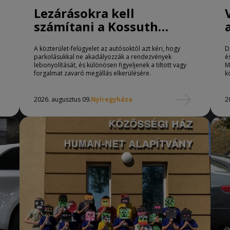
Lezárásokra kell
számítani a Kossuth
téren Nyíregyházán
A közterület-felügyelet az autósoktól azt kéri, hogy
D
parkolásukkal ne akadályozzák a rendezvények
é
lebonyolítását, és különösen figyeljenek a tiltott vagy
M
forgalmat zavaró megállás elkerülésére.
k
2026. augusztus 09.
Nyíregyháza
2