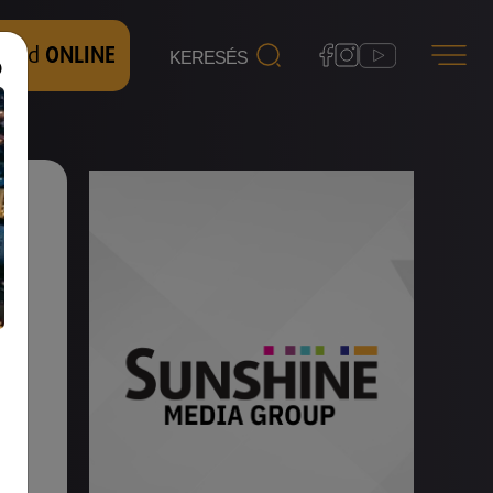
 nézd
ONLINE