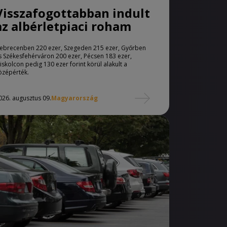
Visszafogottabban indult
az albérletpiaci roham
ebrecenben 220 ezer, Szegeden 215 ezer, Győrben
s Székesfehérváron 200 ezer, Pécsen 183 ezer,
iskolcon pedig 130 ezer forint körül alakult a
özépérték.
026. augusztus 09.
Magyarország