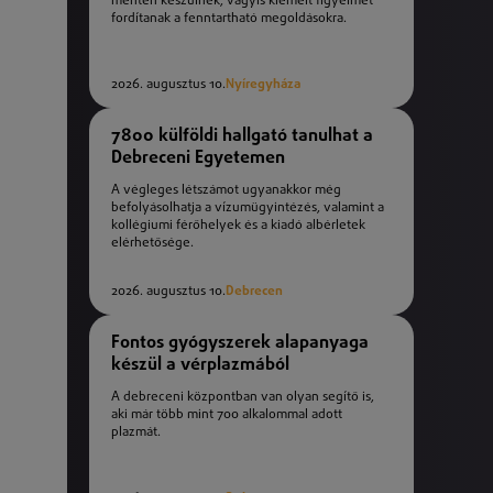
mentén készülnek, vagyis kiemelt figyelmet
fordítanak a fenntartható megoldásokra.
2026. augusztus 10.
Nyíregyháza
7800 külföldi hallgató tanulhat a
Debreceni Egyetemen
A végleges létszámot ugyanakkor még
befolyásolhatja a vízumügyintézés, valamint a
kollégiumi férőhelyek és a kiadó albérletek
elérhetősége.
2026. augusztus 10.
Debrecen
Fontos gyógyszerek alapanyaga
készül a vérplazmából
A debreceni központban van olyan segítő is,
aki már több mint 700 alkalommal adott
plazmát.