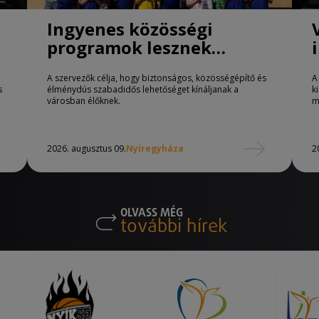
Ingyenes közösségi
programok lesznek
Nyíregyházán
A szervezők célja, hogy biztonságos, közösségépítő és
A
s
élménydús szabadidős lehetőséget kínáljanak a
k
városban élőknek.
m
2026. augusztus 09.
Nyíregyháza
2
OLVASS MÉG
további hírek