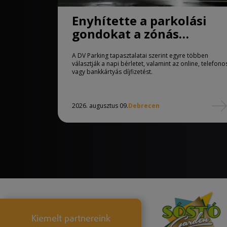
Enyhítette a parkolási
gondokat a zónás
rendszer Debrecenben
A DV Parking tapasztalatai szerint egyre többen
választják a napi bérletet, valamint az online, telefono
vagy bankkártyás díjfizetést.
2026. augusztus 09.
Debrecen
Kiemelt partnereink