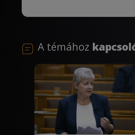
A témához
kapcsol