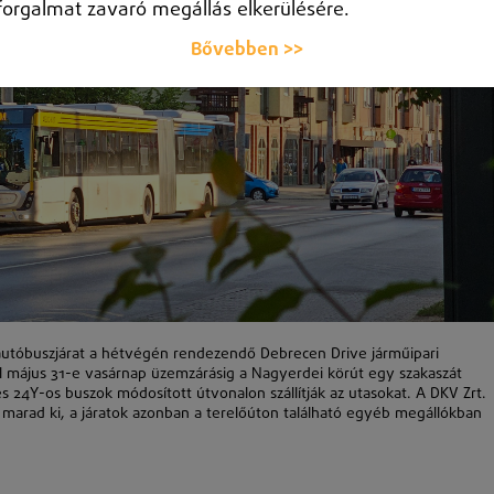
forgalmat zavaró megállás elkerülésére.
Bővebben >>
autóbuszjárat a hétvégén rendezendő Debrecen Drive járműipari
 május 31-e vasárnap üzemzárásig a Nagyerdei körút egy szakaszát
 és 24Y-os buszok módosított útvonalon szállítják az utasokat. A DKV Zrt.
m marad ki, a járatok azonban a terelőúton található egyéb megállókban