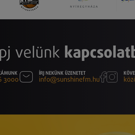
pj velünk
kapcsolat
SZÁMUNK
ÍRJ NEKÜNK ÜZENETET
KÖVE
6 3000
info@sunshinefm.hu
köz