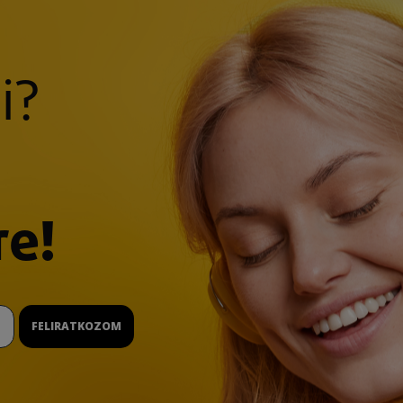
i?
re!
FELIRATKOZOM