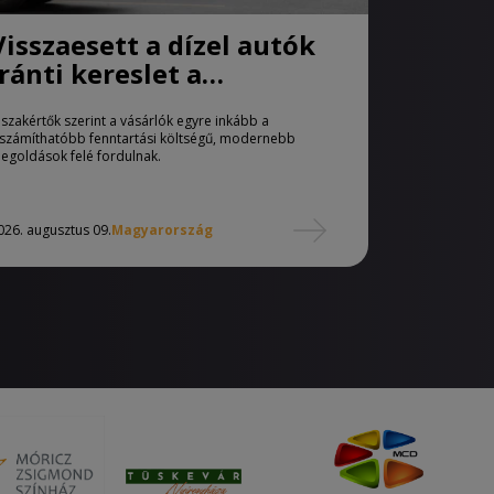
Visszaesett a dízel autók
iránti kereslet a
használtautó-piacon
 szakértők szerint a vásárlók egyre inkább a
iszámíthatóbb fenntartási költségű, modernebb
egoldások felé fordulnak.
026. augusztus 09.
Magyarország