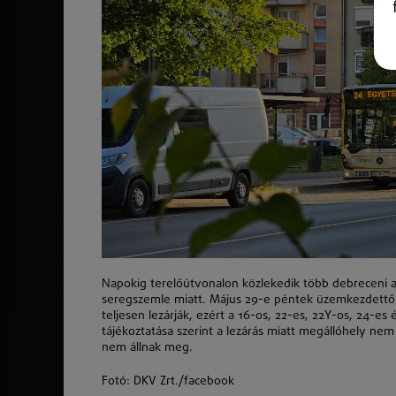
Napokig terelőútvonalon közlekedik több debreceni 
seregszemle miatt. Május 29-e péntek üzemkezdettől
teljesen lezárják, ezért a 16-os, 22-es, 22Y-os, 24-es
tájékoztatása szerint a lezárás miatt megállóhely ne
nem állnak meg.
Fotó: DKV Zrt./facebook