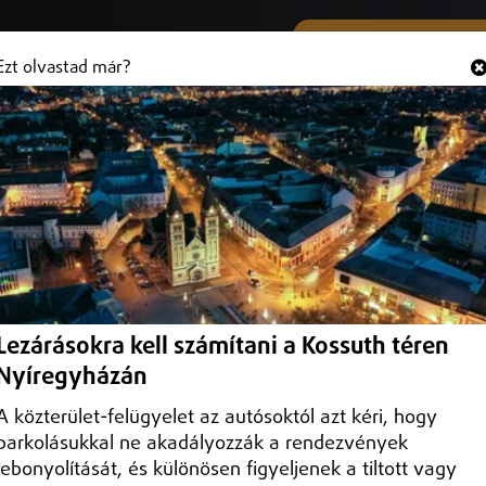
SMS ÉS VIBER SZÁMUNK
Hallgasd és
+36 (20) 316 3000
Ezt olvastad már?
közlekedik több debreceni
 autóbuszjárat a hétvégén rendezendő Debrecen Drive járműipari
Lezárásokra kell számítani a Kossuth téren
Nyíregyházán
A közterület-felügyelet az autósoktól azt kéri, hogy
parkolásukkal ne akadályozzák a rendezvények
lebonyolítását, és különösen figyeljenek a tiltott vagy