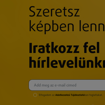
Szeretsz
képben lenn
Iratkozz fel
hírlevelünk
Elfogadom az
Adatkezelési Tájékoztató
ban foglaltakat.