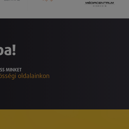
ba!
SS MINKET
össégi oldalainkon