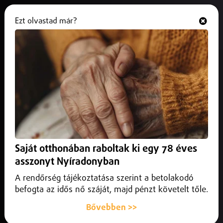
Ezt olvastad már?
Hallgasd és nézd
ONLINE
Műtőt neveztek el dr. Adorján
Gusztávról
2026. május 16.
Nyíregyháza
A néhai főorvos honosította meg Nyíregyházán a
legmodernebb nőgyógyászati onkológiai műtéteket és
Saját otthonában raboltak ki egy 78 éves
technikákat, amivel országos hírnevet szerzett az
intézménynek.
asszonyt Nyíradonyban
A rendőrség tájékoztatása szerint a betolakodó
befogta az idős nő száját, majd pénzt követelt tőle.
Bővebben >>