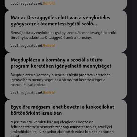
2026. augusztus 06.
Külföld
Már az Országgyűlés előtt van a vényköteles
gyógyszerek áfamentességéről szóló
törvényjavaslat
Benyújtotta a vényköteles gyógyszerek áfamentességéről szóló
törvényjavaslatot az Országgyűlésnek a kormány.
2026. augusztus 06.
Belföld
Megduplázza a kormány a szociális tűzifa
program keretében igényelhető mennyiséget
Megduplázza a kormány a szociális tűzifa program keretében
igényelhető mennyiséget és a biztosított keretösszeget a
rászoruló családoknak.
2026. augusztus 06.
Belföld
Egyelőre mégsem lehet bevetni a krokodilokat
börtönőrként Izraelben
A jeruzsálemi kerületi bíróság ideiglenes végzéssel
felfüggesztette a nemzetbiztonsági miniszter tervét, amellyel
krokodilokkal teli vizesárkot alakítottak volna ki a Keciot börtön
körül.