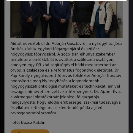
Műtőt neveztek el dr. Adorján Gusztávról, a nyíregyházi Jósa
András kórház egykori főigazgatójáról és szülész-
nőgyógyász főorvosáról. A 2020-ban elhunyt szakember
tiszteletére emléktáblát is avattak a szülészeti osztályon,
amelyen egy QR-kód segítségével bárki megismerheti az
orvos, a családapa és a református főgondnok életútját. Dr.
Pap Károly nyugalmazott főorvos felidézte: Adorján Gusztáv
honosította meg Nyíregyházán a legmodernebb
nőgyógyászati onkológiai műtéteket és technikákat, amivel
országos hírnevet szerzett az intézménynek. Dr. Ajzner Éva,
a vármegyei oktatókórház jelenlegi főigazgatója
hangsúlyozta, hogy elődje embersége, szakmai tudásvágya
és elkötelezettsége ma is követendő példa a jövő
orvosgenerációi számára.
Fotó: Bozsó Katalin