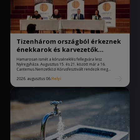
Tizenhárom országból érkeznek
énekkarok és karvezetők
Nyíregyházára
Hamarosan ismét a kóruséneklés fellegvára lesz
Nyíregyháza. Augusztus 15. és 21. között már a 16.
Cantemus Nemzetközi Kórusfesztivált rendezik meg...
2026. augusztus 06.
Helyi