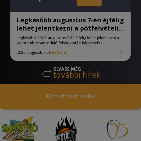
Legkésőbb augusztus 7-én éjfélig
lehet jelentkezni a pótfelvételi
eljárásban
Legkésőbb 2026. augusztus 7-én éjfélig lehet jelentkezni a
szeptemberben induló felsőoktatási képzésekre.
2026. augusztus 06.
Belföld
OLVASS MÉG
további hírek
Kiemelt partnereink