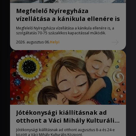
Megfelelő Nyíregyháza
vízellátása a kánikula ellenére is
Megfelelő Nyíregyháza vízellátása a kánikula ellenére is, a
szolgáltatás 70-75 százalékos kapacitással működik.
2026. augusztus 06.
Helyi
Jótékonysági kiállításnak ad
otthont a Váci Mihály Kulturális
Központ
Jótékonysági kiállításnak ad otthont augusztus 8-a és 24-e
között a Váci Mihály Kulturális Központ,