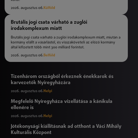
2026. augusztus 06.
Külföld
Brutális jogi csata várható a zuglói
irodakomplexum miatt
Brutális jogi csata várható a zuglói irodakomplexum miatt, miután a
kormány elállt a vásárlástól, és visszaköveteli az előző kormány
által kifizetett több mint 300 milliárd forintot.
2026. augusztus 06.
Belföld
Tizenhárom országból érkeznek énekkarok és
karvezetők Nyíregyházára
2026. augusztus 06.
Helyi
Megfelelő Nyíregyháza vízellátása a kánikula
ellenére is
2026. augusztus 06.
Helyi
Jótékonysági kiállításnak ad otthont a Váci Mihály
Kulturális Központ