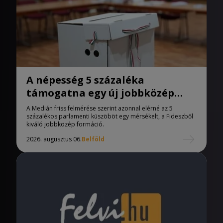
A népesség 5 százaléka
támogatna egy új jobbközép
pártot
A Medián friss felmérése szerint azonnal elérné az 5
százalékos parlamenti küszöböt egy mérsékelt, a Fideszből
kiváló jobbközép formáció.
2026. augusztus 06.
Belföld