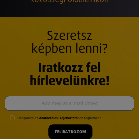
Szeretsz
képben lenni?
Iratkozz fel
hírlevelünkre!
Elfogadom az
Adatkezelési Tájékoztató
ban foglaltakat.
FELIRATKOZOM