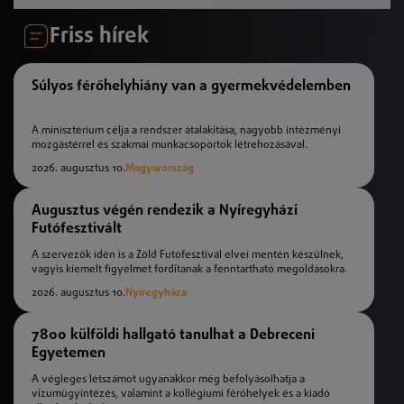
Friss hírek
Súlyos férőhelyhiány van a gyermekvédelemben
A minisztérium célja a rendszer átalakítása, nagyobb intézményi
mozgástérrel és szakmai munkacsoportok létrehozásával.
2026. augusztus 10.
Magyarország
Augusztus végén rendezik a Nyíregyházi
Futófesztivált
A szervezők idén is a Zöld Futófesztivál elvei mentén készülnek,
vagyis kiemelt figyelmet fordítanak a fenntartható megoldásokra.
2026. augusztus 10.
Nyíregyháza
7800 külföldi hallgató tanulhat a Debreceni
Egyetemen
A végleges létszámot ugyanakkor még befolyásolhatja a
vízumügyintézés, valamint a kollégiumi férőhelyek és a kiadó