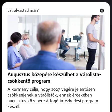
Ezt olvastad már?
Hallgasd és nézd
ONLINE
Ma kezdetét veszi a közkedvelt
Tavaszi Zsongás programsorozat
Nyíregyházán
2025. április 04.
Programajánló
Ma kezdetét veszi a közkedvelt Tavaszi Zsongás
Augusztus közepére készülhet a várólista-
programsorozat Nyíregyházán a Kossuth téren.
csökkentő program
A kormány célja, hogy 2027 végére jelentősen
csökkenjenek a várólisták, ennek érdekében
augusztus közepére átfogó intézkedési program
készül.