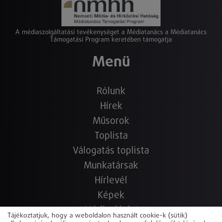
A médiaszolgáltatási tevékenységet a Médiatanács a Médiatanács
Támogatási Program keretében támogatja
Menü
Rólunk
Hírek
Műsorok
Toplista
Válogatás toplista
Munkatársak
Hírlevél
Képek
Médiaajánlat
Tájékoztatjuk, hogy a weboldalon használt cookie-k (sütik)