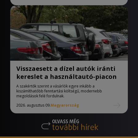
Visszaesett a dízel autók iránti
kereslet a használtautó-piacon
A szakértők szerint a vásárlók egyre inkább a
kiszámíthatóbb fenntartási költségű, modernebb
megoldások felé fordulnak.
2026. augusztus 09.
Magyarország
OLVASS MÉG
további hírek