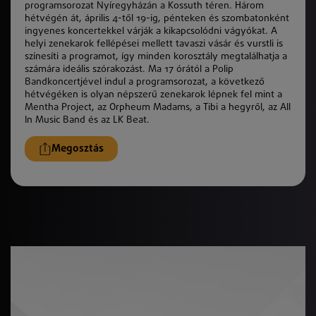
programsorozat Nyíregyházán a Kossuth téren. Három
hétvégén át, április 4-től 19-ig, pénteken és szombatonként
ingyenes koncertekkel várják a kikapcsolódni vágyókat. A
helyi zenekarok fellépései mellett tavaszi vásár és vurstli is
színesíti a programot, így minden korosztály megtalálhatja a
számára ideális szórakozást. Ma 17 órától a Polip
Bandkoncertjével indul a programsorozat, a következő
hétvégéken is olyan népszerű zenekarok lépnek fel mint a
Mentha Project, az Orpheum Madams, a Tibi a hegyről, az All
In Music Band és az LK Beat.
Megosztás