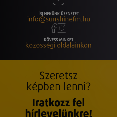
ÍRJ NEKÜNK ÜZENETET
info@sunshinefm.hu
KÖVESS MINKET
közösségi oldalainkon
Szeretsz
képben lenni?
Iratkozz fel
hírlevelünkre!