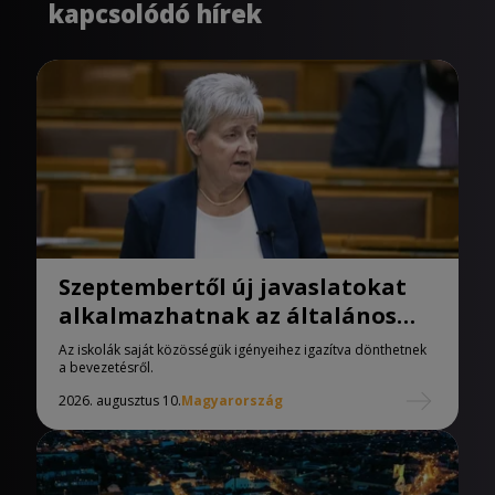
kapcsolódó hírek
Szeptembertől új javaslatokat
alkalmazhatnak az általános
iskolák
Az iskolák saját közösségük igényeihez igazítva dönthetnek
a bevezetésről.
2026. augusztus 10.
Magyarország