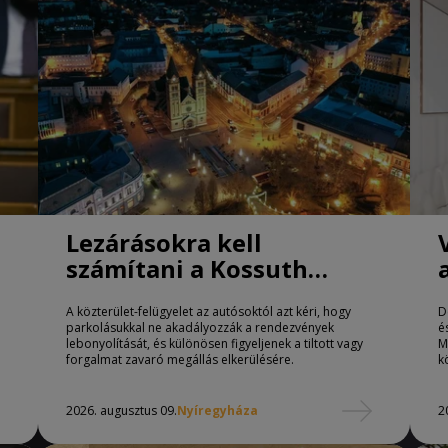
Lezárásokra kell
számítani a Kossuth
téren Nyíregyházán
A közterület-felügyelet az autósoktól azt kéri, hogy
D
parkolásukkal ne akadályozzák a rendezvények
é
lebonyolítását, és különösen figyeljenek a tiltott vagy
M
forgalmat zavaró megállás elkerülésére.
k
2026. augusztus 09.
Nyíregyháza
2