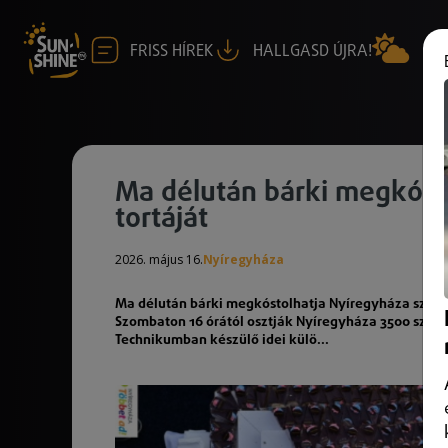
FRISS HÍREK
HALLGASD ÚJRA!
Ma délután bárki megkóst
tortáját
2026. május 16.
Nyíregyháza
Ma délután bárki megkóstolhatja Nyíregyháza szület
Szombaton 16 órától osztják Nyíregyháza 3500 szelet
Technikumban készülő idei külö...