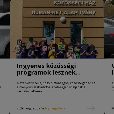
Ingyenes közösségi
programok lesznek
Nyíregyházán
A szervezők célja, hogy biztonságos, közösségépítő és
A
s
élménydús szabadidős lehetőséget kínáljanak a
k
városban élőknek.
m
2026. augusztus 09.
Nyíregyháza
2