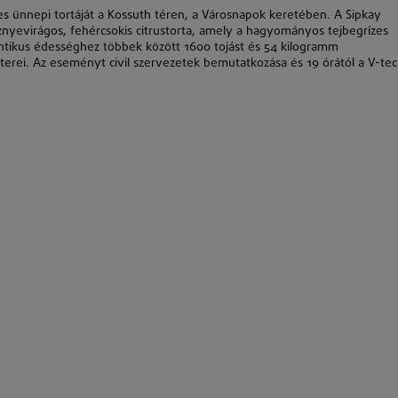
s ünnepi tortáját a Kossuth téren, a Városnapok keretében. A Sipkay
nyevirágos, fehércsokis citrustorta, amely a hagyományos tejbegrízes
ntikus édességhez többek között 1600 tojást és 54 kilogramm
esterei. Az eseményt civil szervezetek bemutatkozása és 19 órától a V-te