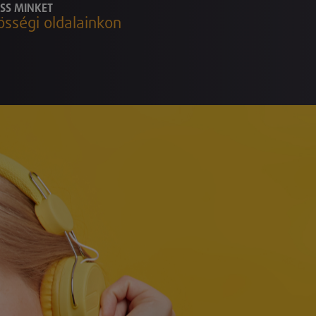
SS MINKET
össégi oldalainkon