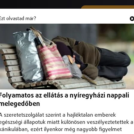
SMS ÉS VIBER SZÁMUNK
Hallgasd és
+36 (20) 316 3000
Ezt olvastad már?
olhatja Nyíregyháza születésnapi
ésnapi tortáját
Folyamatos az ellátás a nyíregyházi nappali
es ünnepi tortáját a Kossuth téren, a Városnapok keretében. A Sipkay
melegedőben
A szeretetszolgálat szerint a hajléktalan emberek
egészségi állapotuk miatt különösen veszélyeztetettek a
kánikulában, ezért ilyenkor még nagyobb figyelmet