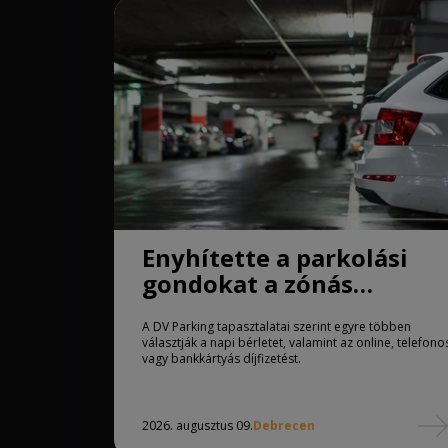
Enyhítette a parkolási
gondokat a zónás
rendszer Debrecenben
A DV Parking tapasztalatai szerint egyre többen
választják a napi bérletet, valamint az online, telefono
vagy bankkártyás díjfizetést.
2026. augusztus 09.
Debrecen