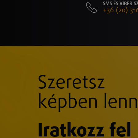
SMS ÉS VIBER 
+36 (20) 31
Szeretsz
képben lenn
Iratkozz fel