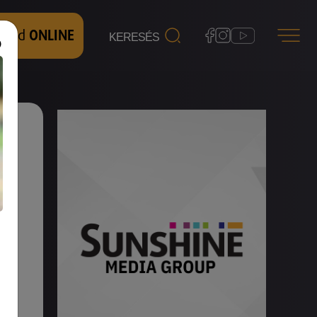
 nézd
ONLINE