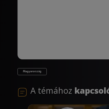
Magyarország
A témához
kapcsol