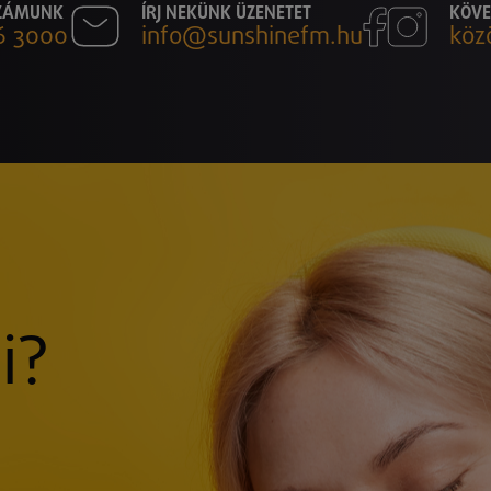
SZÁMUNK
ÍRJ NEKÜNK ÜZENETET
KÖVE
6 3000
info@sunshinefm.hu
köz
i?