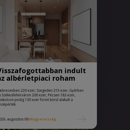
Visszafogottabban indult
az albérletpiaci roham
ebrecenben 220 ezer, Szegeden 215 ezer, Győrben
s Székesfehérváron 200 ezer, Pécsen 183 ezer,
iskolcon pedig 130 ezer forint körül alakult a
özépérték.
026. augusztus 09.
Magyarország