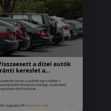
Visszaesett a dízel autók
iránti kereslet a
használtautó-piacon
 szakértők szerint a vásárlók egyre inkább a
iszámíthatóbb fenntartási költségű, modernebb
egoldások felé fordulnak.
026. augusztus 09.
Magyarország