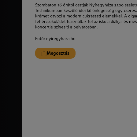
Szombaton 16 órától osztják Nyíregyháza 3500 szelete
Technikumban készülő idei különlegesség egy cseresz
krémet ötvözi a modern cukrászati elemekkel. A giga
fehércsokoládét használtak fel az iskola diákjai és m
koncertje színesíti a belvárosban.
Fotó: nyiregyhaza.hu
Megosztás