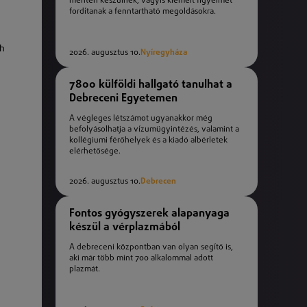
mentén készülnek, vagyis kiemelt figyelmet
fordítanak a fenntartható megoldásokra.
ch
2026. augusztus 10.
Nyíregyháza
7800 külföldi hallgató tanulhat a
Debreceni Egyetemen
A végleges létszámot ugyanakkor még
befolyásolhatja a vízumügyintézés, valamint a
kollégiumi férőhelyek és a kiadó albérletek
elérhetősége.
2026. augusztus 10.
Debrecen
Fontos gyógyszerek alapanyaga
készül a vérplazmából
A debreceni központban van olyan segítő is,
aki már több mint 700 alkalommal adott
plazmát.