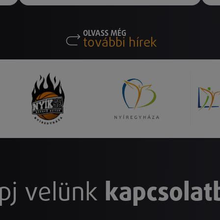
OLVASS MÉG
további hírek
pj velünk
kapcsolat