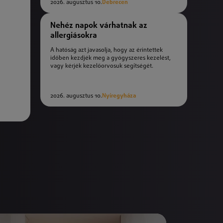
2026. augusztus 10.
Debrecen
Nehéz napok várhatnak az
allergiásokra
A hatóság azt javasolja, hogy az érintettek
időben kezdjék meg a gyógyszeres kezelést,
vagy kérjék kezelőorvosuk segítségét.
2026. augusztus 10.
Nyíregyháza