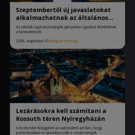
Szeptembertől új javaslatokat
alkalmazhatnak az általános
iskolák
Az iskolák saját közösségük igényeihez igazítva dönthetnek
a bevezetésről.
2026. augusztus 10.
Magyarország
Lezárásokra kell számítani a
Kossuth téren Nyíregyházán
A közterület-felügyelet az autósoktól azt kéri, hogy
parkolásukkal ne akadályozzák a rendezvények