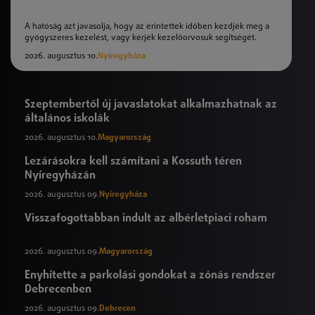
A hatóság azt javasolja, hogy az érintettek időben kezdjék meg a
gyógyszeres kezelést, vagy kérjék kezelőorvosuk segítségét.
2026. augusztus 10.
Nyíregyháza
Szeptembertől új javaslatokat alkalmazhatnak az
általános iskolák
2026. augusztus 10.
Magyarország
Lezárásokra kell számítani a Kossuth téren
Nyíregyházán
2026. augusztus 09.
Nyíregyháza
Visszafogottabban indult az albérletpiaci roham
2026. augusztus 09.
Magyarország
Enyhítette a parkolási gondokat a zónás rendszer
Debrecenben
2026. augusztus 09.
Debrecen