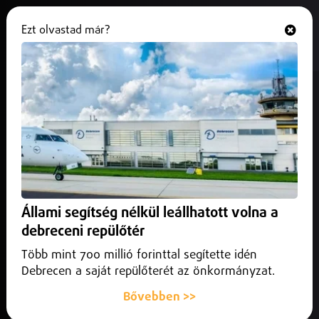
Ezt olvastad már?
Hallgasd és nézd
ONLINE
Leszakadt egy Debrecenből
felszállt magángép ajtaja
Nyíregyháza felett
2026. május 29.
Nyíregyháza
Nyíregyháza mellett Rozsrétiszőlőnél, egy szántóföldön
Állami segítség nélkül leállhatott volna a
találták meg annak a magánrepülőgépnek a vészkijárati
debreceni repülőtér
ajtaját, amely csütörtökön délelőtt 11 óra körül szakadt le
repülés közben Szabolcs-Szatmár-Bereg vármegye felett.
Több mint 700 millió forinttal segítette idén
Debrecen a saját repülőterét az önkormányzat.
Bővebben >>