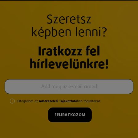
Szeretsz
képben lenni?
Iratkozz fel
hírlevelünkre!
Elfogadom az
Adatkezelési Tájékoztató
ban foglaltakat.
FELIRATKOZOM