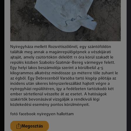
Nyíregyháza mellett Rozsrétiszőlőnél, egy szántóföldön
találták meg annak a magánrepülőgépnek a vészkijárati
ajtaját, amely csütörtökön délelőtt 11 óra körül szakadt le
repülés közben Szabolcs-Szatmár-Bereg vármegye felett.
Egy helyi lakos beszámolója szerint a körülbelül 4-5
kilogrammos alkatrész mindössze 50 méterre tőle zuhant le
az égből. Egy Debrecenből Varsóba tartó kisgép pilótája az
incidens után sikeres kényszerleszállást hajtott végre a
nyíregyházi repülőtéren, így a fedélzeten tartózkodó két
ember sértetlenül vészelte át az esetet. A hatóságok
szakértők bevonásával vizsgálják a rendkívüli légi
közlekedési esemény pontos körülményeit.
fotó facebook nyiregyen hallottam
Megosztás