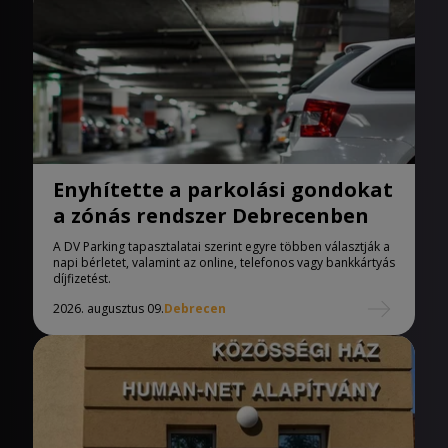
Enyhítette a parkolási gondokat
a zónás rendszer Debrecenben
A DV Parking tapasztalatai szerint egyre többen választják a
napi bérletet, valamint az online, telefonos vagy bankkártyás
díjfizetést.
2026. augusztus 09.
Debrecen