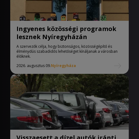
Ingyenes közösségi programok
lesznek Nyíregyházán
A szervezők célja, hogy biztonságos, közösségépítő és
élménydús szabadidős lehetőséget kínáljanak a városban
élőknek.
2026. augusztus 09.
Nyíregyháza
Visszaesett a dízel autók iránti