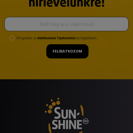
hírlevelünkre!
Elfogadom az
Adatkezelési Tájékoztató
ban foglaltakat.
FELIRATKOZOM