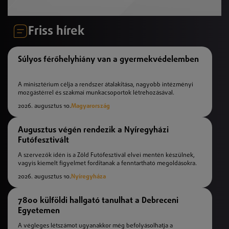
Friss hírek
Súlyos férőhelyhiány van a gyermekvédelemben
A minisztérium célja a rendszer átalakítása, nagyobb intézményi
mozgástérrel és szakmai munkacsoportok létrehozásával.
2026. augusztus 10.
Magyarország
Augusztus végén rendezik a Nyíregyházi
Futófesztivált
A szervezők idén is a Zöld Futófesztivál elvei mentén készülnek,
vagyis kiemelt figyelmet fordítanak a fenntartható megoldásokra.
2026. augusztus 10.
Nyíregyháza
7800 külföldi hallgató tanulhat a Debreceni
Egyetemen
A végleges létszámot ugyanakkor még befolyásolhatja a