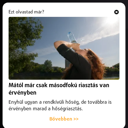
Ezt olvastad már?
Hallgasd és nézd
ONLINE
Közeleg a vármegyei kupadöntő
2025. május 16.
Sport
Május 21-én kilencedik alkalommal rendezik meg a
Szabolcs-Szatmár-Bereg Vármegyei labdarugó kupadöntőt.
Mától már csak másodfokú riasztás van
érvényben
Enyhül ugyan a rendkívüli hőség, de továbbra is
érvényben marad a hőségriasztás.
Bővebben >>