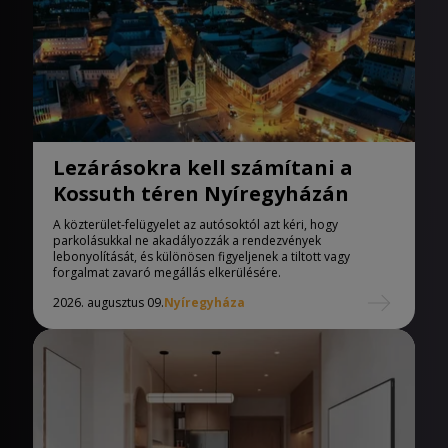
Lezárásokra kell számítani a
Kossuth téren Nyíregyházán
A közterület-felügyelet az autósoktól azt kéri, hogy
parkolásukkal ne akadályozzák a rendezvények
lebonyolítását, és különösen figyeljenek a tiltott vagy
forgalmat zavaró megállás elkerülésére.
2026. augusztus 09.
Nyíregyháza