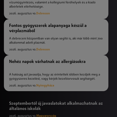
vízumügyintézés, valamint a kollégiumi férőhelyek és a kiadó
albérletek elérhetősége.
2026. augusztus 10.
Debrecen
Fontos gyógyszerek alapanyaga készül a
vérplazmából
A debreceni központban van olyan segítő is, aki már több mint 700
alkalommal adott plazmát.
2026. augusztus 10.
Debrecen
Nehéz napok várhatnak az allergiásokra
A hatóság azt javasolja, hogy az érintettek időben kezdjék meg a
gyógyszeres kezelést, vagy kérjék kezelőorvosuk segítségét.
2026. augusztus 10.
Nyíregyháza
Szeptembertől új javaslatokat alkalmazhatnak az
általános iskolák
2026. augusztus 10.
Magyarország