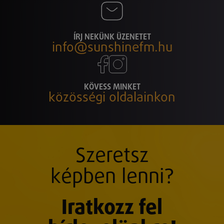
ÍRJ NEKÜNK ÜZENETET
info@sunshinefm.hu
KÖVESS MINKET
közösségi oldalainkon
Szeretsz
képben lenni?
Iratkozz fel