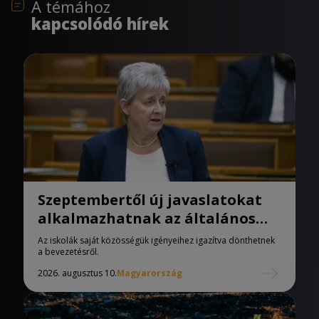
A témához
kapcsolódó hírek
Szeptembertől új javaslatokat
alkalmazhatnak az általános
iskolák
Az iskolák saját közösségük igényeihez igazítva dönthetnek
a bevezetésről.
2026. augusztus 10.
Magyarország