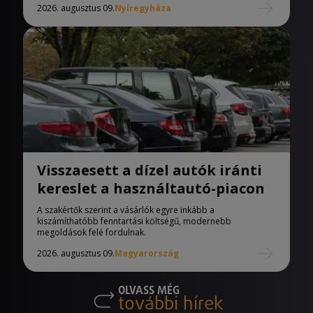
2026. augusztus 09.
Nyíregyháza
Visszaesett a dízel autók iránti
kereslet a használtautó-piacon
A szakértők szerint a vásárlók egyre inkább a
kiszámíthatóbb fenntartási költségű, modernebb
megoldások felé fordulnak.
2026. augusztus 09.
Magyarország
OLVASS MÉG
további hírek