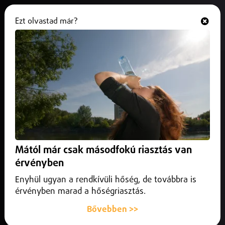
Ezt olvastad már?
Hallgasd és nézd
ONLINE
Környezetpusztításnak nevezte a
Debrecen Drive megrendezését
Tárkányi Zsolt
2026. május 30.
Debrecen Helyi
Környezetpusztításnak nevezte és határozottan elítélte a
Mától már csak másodfokú riasztás van
Debrecen Drive megrendezését a Nagyerdőn Tárkányi
érvényben
Zsolt, a Tisza Párt debreceni országgyűlési képviselője.
Enyhül ugyan a rendkívüli hőség, de továbbra is
érvényben marad a hőségriasztás.
Bővebben >>