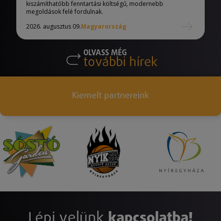
kiszámíthatóbb fenntartási költségű, modernebb
megoldások felé fordulnak.
2026. augusztus 09.
Magyarország
OLVASS MÉG
további hírek
Kiemelt partnereink
Lépj velünk
kapcsolatba!