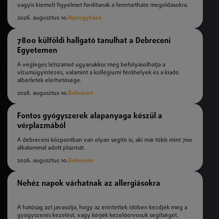
vagyis kiemelt figyelmet fordítanak a fenntartható megoldásokra.
2026. augusztus 10.
Nyíregyháza
7800 külföldi hallgató tanulhat a Debreceni
Egyetemen
A végleges létszámot ugyanakkor még befolyásolhatja a
vízumügyintézés, valamint a kollégiumi férőhelyek és a kiadó
albérletek elérhetősége.
2026. augusztus 10.
Debrecen
Fontos gyógyszerek alapanyaga készül a
vérplazmából
A debreceni központban van olyan segítő is, aki már több mint 700
alkalommal adott plazmát.
2026. augusztus 10.
Debrecen
Nehéz napok várhatnak az allergiásokra
A hatóság azt javasolja, hogy az érintettek időben kezdjék meg a
gyógyszeres kezelést, vagy kérjék kezelőorvosuk segítségét.