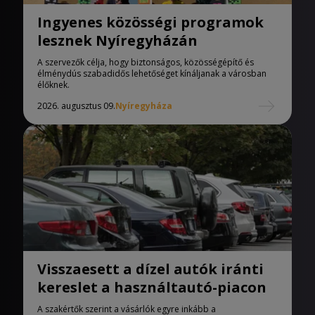
Ingyenes közösségi programok
lesznek Nyíregyházán
A szervezők célja, hogy biztonságos, közösségépítő és
élménydús szabadidős lehetőséget kínáljanak a városban
élőknek.
2026. augusztus 09.
Nyíregyháza
Visszaesett a dízel autók iránti
kereslet a használtautó-piacon
A szakértők szerint a vásárlók egyre inkább a