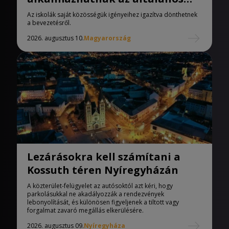
iskolák
Az iskolák saját közösségük igényeihez igazítva dönthetnek
a bevezetésről.
2026. augusztus 10.
Magyarország
Lezárásokra kell számítani a
Kossuth téren Nyíregyházán
A közterület-felügyelet az autósoktól azt kéri, hogy
parkolásukkal ne akadályozzák a rendezvények
lebonyolítását, és különösen figyeljenek a tiltott vagy
forgalmat zavaró megállás elkerülésére.
2026. augusztus 09.
Nyíregyháza