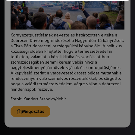
Környezetpusztításnak nevezte és határozottan elítélte a
Debrecen Drive megrendezését a Nagyerdőn Tárkányi Zsolt,
a Tisza Párt debreceni országgyűlési képviselője. A politikus
közösségi oldalán kifejtette, hogy a természetvédelmi
területen, valamint a közeli klinika és szociális otthon
szomszédságában semmi keresnivalója nincs a
nagyteljesítményű járművek zajának és kipufogófüstjének.
A képviselő szerint a városvezetők rossz példát mutatnak a
rendezvényen való személyes részvételükkel, és sürgette,
hogy a valódi természetvédelem végre váljon a debreceni
mindennapok részévé.
Fotók: Kandert Szabolcs/dehir
Megosztás