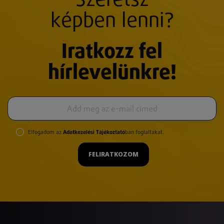
Szeretsz
képben lenni?
Iratkozz fel
hírlevelünkre!
Elfogadom az
Adatkezelési Tájékoztató
ban foglaltakat.
FELIRATKOZOM