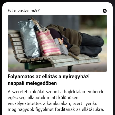
Ezt olvastad már?
Hallgasd és nézd
ONLINE
Klímakorszerűsítés a Jósa András
Tagkórházban
2025. július 24.
Nyíregyháza
A fejlesztés célja a betegbiztonság és az ideális, 23-24
fokos műtéti környezet fenntartása.
Folyamatos az ellátás a nyíregyházi
nappali melegedőben
A szeretetszolgálat szerint a hajléktalan emberek
egészségi állapotuk miatt különösen
veszélyeztetettek a kánikulában, ezért ilyenkor
még nagyobb figyelmet fordítanak az ellátásukra.