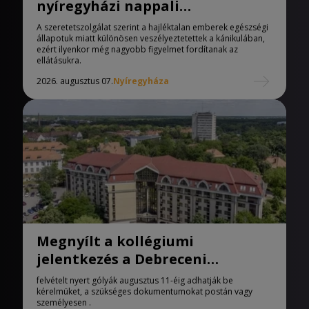
nyíregyházi nappali
melegedőben
A szeretetszolgálat szerint a hajléktalan emberek egészségi
állapotuk miatt különösen veszélyeztetettek a kánikulában,
ezért ilyenkor még nagyobb figyelmet fordítanak az
ellátásukra.
2026. augusztus 07.
Nyíregyháza
Megnyílt a kollégiumi
jelentkezés a Debreceni
Egyetemen
felvételt nyert gólyák augusztus 11-éig adhatják be
kérelmüket, a szükséges dokumentumokat postán vagy
személyesen .