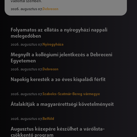
vádlottal szemben.
2026. augusztus 07.
Debrecen
Folyamatos az ellátás a nyíregyházi nappali
melegedőben
2026. augusztus 07.
Nyíregyháza
Megnyílt a kollégiumi jelentkezés a Debreceni
Egyetemen
2026. augusztus 07.
Debrecen
Napokig keresték a 20 éves kispaládi férfit
2026. augusztus 07.
Szabolcs-Szatmár-Bereg vármegye
Átalakítják a magyarérettségi követelményeit
2026. augusztus 07.
Belföld
Augusztus közepére készülhet a várólista-
csökkentő program