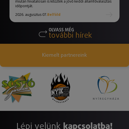
miután hivatalosan is kitűzték a jövő keddi államfőválasztás
időpontját.
2026. augusztus 07.
Belföld
OLVASS MÉG
további hírek
Kiemelt partnereink
Lépj velünk
kapcsolatba!