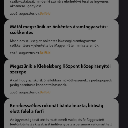
csatlakoztatását, mindenki számára elérhetővé teszi az ingyenes
okosmérő-igénylést.
2026. augusztus 07.
Belföld
Mától megszűnik az önkéntes áramfogyasztás-
csökkentés
Már nincs szükség az önkéntes lakossági áramfogyasztás-
csökkentésre – jelentette be Magyar Péter miniszterelnök.
2026. augusztus 07.
Belföld
Megszűnik a Klebelsberg Központ középirányítói
szerepe
A cél, hogy az iskolák önállóbban működhessenek, a pedagógusok
pedig a tanításra koncentrálhassanak.
2026. augusztus 07.
Belföld
Kerekesszékes rokonát bántalmazta, bíróság
előtt felel a férfi
Az ügyészség testi sértés miatt emelt vádat, és felfüggesztett
börtönbüntetés kiszabását indítványozta a beismerő vallomást tett