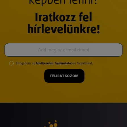
képben lenni?
Iratkozz fel
hírlevelünkre!
Elfogadom az
Adatkezelési Tájékoztató
ban foglaltakat.
FELIRATKOZOM