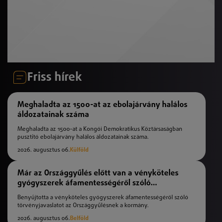
Friss hírek
Meghaladta az 1500-at az ebolajárvány halálos
áldozatainak száma
Meghaladta az 1500-at a Kongói Demokratikus Köztársaságban
pusztító ebolajárvány halálos áldozatainak száma.
2026. augusztus 06.
Külföld
Már az Országgyűlés előtt van a vényköteles
gyógyszerek áfamentességéről szóló
törvényjavaslat
Benyújtotta a vényköteles gyógyszerek áfamentességéről szóló
törvényjavaslatot az Országgyűlésnek a kormány.
2026. augusztus 06.
Belföld