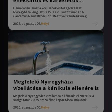
énekkarok és karvezetők
Nyíregyházára
Hamarosan ismét a kóruséneklés fellegvára lesz
Nyíregyháza. Augusztus 15. és 21. között már a 16.
Cantemus Nemzetközi Kórusfesztivált rendezik meg...
2026. augusztus 06.
Helyi
Megfelelő Nyíregyháza
vízellátása a kánikula ellenére is
Megfelelő Nyíregyháza vízellátása a kánikula ellenére is, a
szolgáltatás 70-75 százalékos kapacitással működik.
2026. augusztus 06.
Helyi