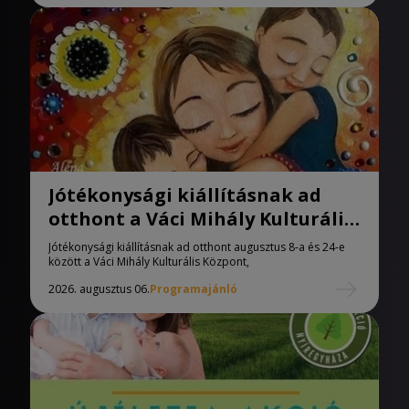
Jótékonysági kiállításnak ad
otthont a Váci Mihály Kulturális
Központ
Jótékonysági kiállításnak ad otthont augusztus 8-a és 24-e
között a Váci Mihály Kulturális Központ,
2026. augusztus 06.
Programajánló