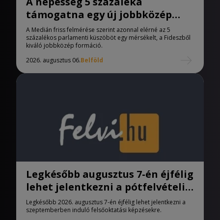
A népesség 5 százaléka
támogatna egy új jobbközép
pártot
A Medián friss felmérése szerint azonnal elérné az 5
százalékos parlamenti küszöböt egy mérsékelt, a Fideszből
kiváló jobbközép formáció.
2026. augusztus 06.
Belföld
Legkésőbb augusztus 7-én éjfélig
lehet jelentkezni a pótfelvételi
eljárásban
Legkésőbb 2026. augusztus 7-én éjfélig lehet jelentkezni a
szeptemberben induló felsőoktatási képzésekre.