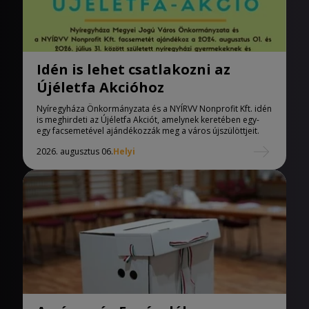
Idén is lehet csatlakozni az
Újéletfa Akcióhoz
Nyíregyháza Önkormányzata és a NYÍRVV Nonprofit Kft. idén
is meghirdeti az Újéletfa Akciót, amelynek keretében egy-
egy facsemetével ajándékozzák meg a város újszülöttjeit.
2026. augusztus 06.
Helyi