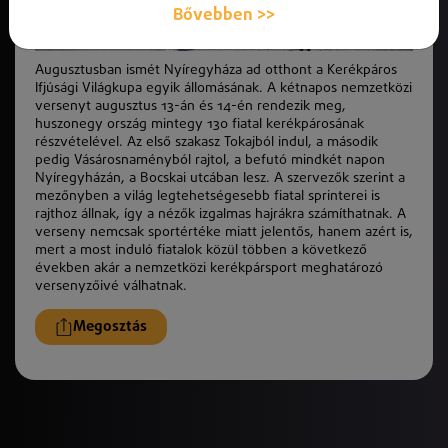
Bővebben >>
Augusztusban ismét Nyíregyháza ad otthont a Kerékpáros
Ifjúsági Világkupa egyik állomásának. A kétnapos nemzetközi
versenyt
augusztus 13
-án és 14-én rendezik meg,
huszonegy ország mintegy 130 fiatal kerékpárosának
részvételével. Az első szakasz Tokajból indul, a második
pedig Vásárosnaményból rajtol, a befutó mindkét napon
Nyíregyházán, a Bocskai utcában lesz. A szervező
k
szerint a
mezőnyben a világ legtehetségesebb fiatal sprinterei is
rajthoz állnak, így a néző
k
izgalmas hajrákra számíthatnak. A
verseny nemcsak sportérté
ke
miatt jelentős, hanem azért is,
mert a most induló fiatalok
k
özül többen a
k
övetkező
években akár a nemzetközi kerékpársport meghatározó
versenyzőivé válhatnak.
Megosztás