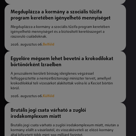
Megduplázza a kormány a szociális tűzifa
program keretében igényelhető mennyiséget
Megduplázza a kormány a szociális tűzifa program keretében
igényelhető mennyiséget és a biztosított keretösszeget a
rászoruló családoknak.
2026. augusztus 06.
Belföld
Egyelőre mégsem lehet bevetni a krokodilokat
börtönőrként Izraelben
A jeruzsálemi kerületi bíróság ideiglenes végzéssel
felfüggesztette a nemzetbiztonsági miniszter tervét, amellyel
krokodilokkal teli vizesárkot alakítottak volna ki a Keciot börtön
körül.
2026. augusztus 06.
Külföld
Brutális jogi csata várható a zuglói
irodakomplexum miatt
Brutális jogi csata várható a zuglói irodakomplexum miatt, miután a
kormány elállt a vásárlástól, és visszaköveteli az előző kormány
által kifizetett több mint 300 milliárd forintot.