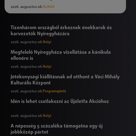
2026. augusztus 06.
Belföld
Tizenhárom országból érkeznek énekkarok és
karvezetők Nyíregyházára
2026. augusztus 06.
Helyi
Megfelelő Nyíregyháza vízellátása a kánikula
ellenére is
2026. augusztus 06.
Helyi
Jótékonysági kiállításnak ad otthont a Váci Mihály
Kulturális Központ
2026. augusztus 06.
Programajánló
Idén is lehet csatlakozni az Újéletfa Akcióhoz
2026. augusztus 06.
Helyi
A népesség 5 százaléka támogatna egy új
jobbközép pártot