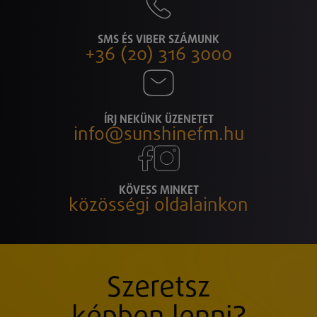
SMS ÉS VIBER SZÁMUNK
+36 (20) 316 3000
ÍRJ NEKÜNK ÜZENETET
info@sunshinefm.hu
KÖVESS MINKET
közösségi oldalainkon
Szeretsz