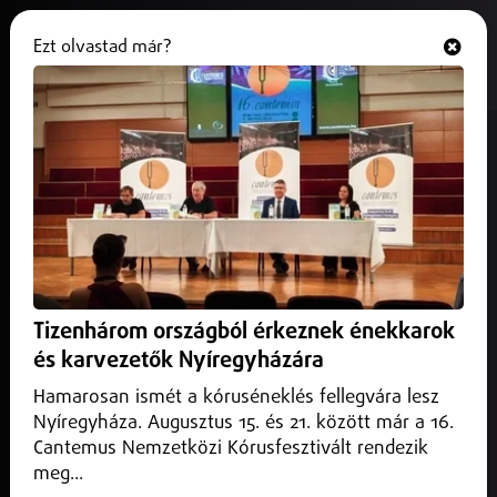
Ezt olvastad már?
Hallgasd és nézd
ONLINE
Kerékpáros Ifjúsági Világkupa
Nyíregyházán
2026. július 02.
Nyíregyháza
Augusztusban
Tizenhárom országból érkeznek énekkarok
és karvezetők Nyíregyházára
Hamarosan ismét a kóruséneklés fellegvára lesz
Nyíregyháza. Augusztus 15. és 21. között már a 16.
Cantemus Nemzetközi Kórusfesztivált rendezik
meg...