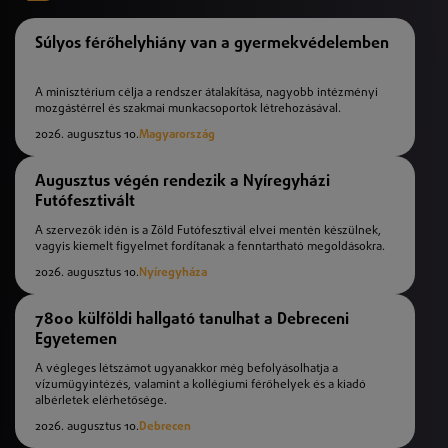
Súlyos férőhelyhiány van a gyermekvédelemben
A minisztérium célja a rendszer átalakítása, nagyobb intézményi
mozgástérrel és szakmai munkacsoportok létrehozásával.
2026. augusztus 10.
Magyarország
Augusztus végén rendezik a Nyíregyházi
Futófesztivált
A szervezők idén is a Zöld Futófesztivál elvei mentén készülnek,
vagyis kiemelt figyelmet fordítanak a fenntartható megoldásokra.
2026. augusztus 10.
Nyíregyháza
7800 külföldi hallgató tanulhat a Debreceni
Egyetemen
A végleges létszámot ugyanakkor még befolyásolhatja a
vízumügyintézés, valamint a kollégiumi férőhelyek és a kiadó
albérletek elérhetősége.
2026. augusztus 10.
Debrecen