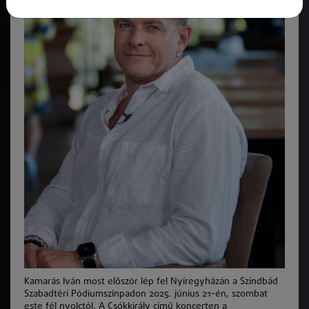
Kamarás Iván most először lép fel Nyíregyházán a Szindbád
Szabadtéri Pódiumszínpadon 2025. június 21-én, szombat
este fél nyolctól. A Csókkirály című koncerten a