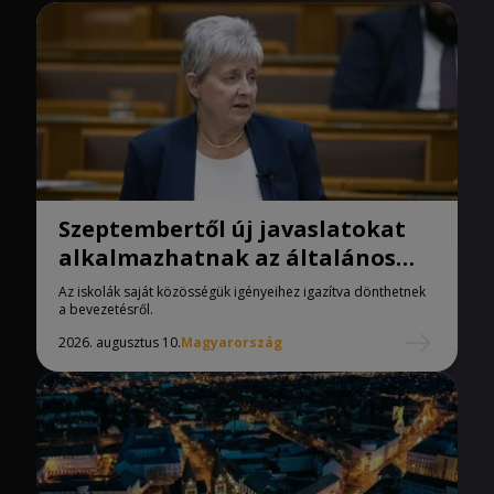
Szeptembertől új javaslatokat
alkalmazhatnak az általános
iskolák
Az iskolák saját közösségük igényeihez igazítva dönthetnek
a bevezetésről.
2026. augusztus 10.
Magyarország