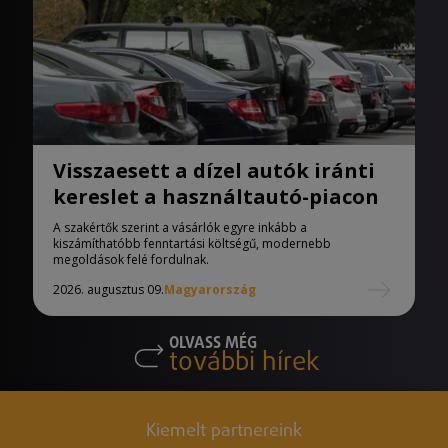
Visszaesett a dízel autók iránti
kereslet a használtautó-piacon
A szakértők szerint a vásárlók egyre inkább a
kiszámíthatóbb fenntartási költségű, modernebb
megoldások felé fordulnak.
2026. augusztus 09.
Magyarország
OLVASS MÉG
további hírek
Kiemelt partnereink