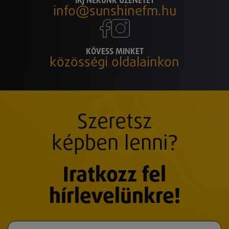
ÍRJ NEKÜNK ÜZENETET
info@sunshinefm.hu
KÖVESS MINKET
közösségi oldalainkon
Szeretsz
képben lenni?
Iratkozz fel
hírlevelünkre!