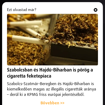
Ezt olvastad már?
Hallgasd és nézd
ONLINE
Kamarás Iván a Szindbád
Szabadtéri Pódiumszínpadon
2025. június 04.
Programajánló
Kamarás Iván most először lép fel Nyíregyházán a Szindbád
Szabadtéri Pódiumszínpadon 2025. június 21-én, szombat
Szabolcsban és Hajdú-Biharban is pörög a
este fél nyolctól.
cigaretta feketepiaca
Szabolcs-Szatmár-Beregben és Hajdú-Biharban is
kiemelkedően magas az illegális cigaretták aránya
– derül ki a KPMG friss európai jelentéséből.
Bővebben >>