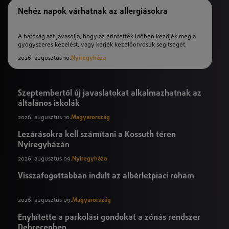
Nehéz napok várhatnak az allergiásokra
A hatóság azt javasolja, hogy az érintettek időben kezdjék meg a
gyógyszeres kezelést, vagy kérjék kezelőorvosuk segítségét.
2026. augusztus 10.
Nyíregyháza
Szeptembertől új javaslatokat alkalmazhatnak az
általános iskolák
2026. augusztus 10.
Magyarország
Lezárásokra kell számítani a Kossuth téren
Nyíregyházán
2026. augusztus 09.
Nyíregyháza
Visszafogottabban indult az albérletpiaci roham
2026. augusztus 09.
Magyarország
Enyhítette a parkolási gondokat a zónás rendszer
Debrecenben