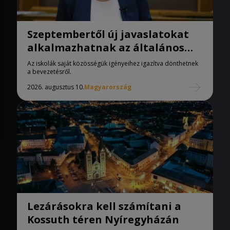
Szeptembertől új javaslatokat
alkalmazhatnak az általános
iskolák
Az iskolák saját közösségük igényeihez igazítva dönthetnek
a bevezetésről.
2026. augusztus 10.
Magyarország
Lezárásokra kell számítani a
Kossuth téren Nyíregyházán