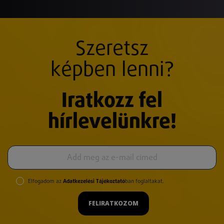
Szeretsz
képben lenni?
Iratkozz fel
hírlevelünkre!
Elfogadom az
Adatkezelési Tájékoztató
ban foglaltakat.
FELIRATKOZOM