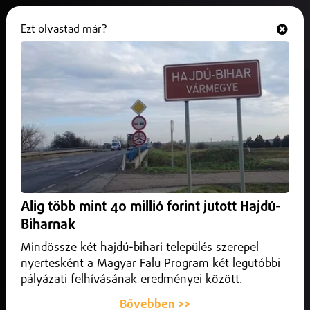
Ezt olvastad már?
Hallgasd és nézd
ONLINE
Izrael és az USA csapást mért
Iránra
2026. február 28.
Külföld
Megelőző csapást hajtott végre Izrael Irán ellen – ezt
jelentette be szombat reggel Jiszrael Kac izraeli védelmi
Alig több mint 40 millió forint jutott Hajdú-
miniszter.
Biharnak
Mindössze két hajdú-bihari település szerepel
nyertesként a Magyar Falu Program két legutóbbi
pályázati felhívásának eredményei között.
Bővebben >>