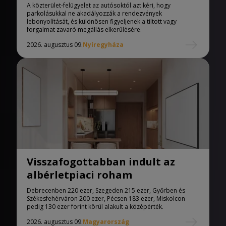
A közterület-felügyelet az autósoktól azt kéri, hogy
parkolásukkal ne akadályozzák a rendezvények
lebonyolítását, és különösen figyeljenek a tiltott vagy
forgalmat zavaró megállás elkerülésére.
2026. augusztus 09.
Nyíregyháza
Visszafogottabban indult az
albérletpiaci roham
Debrecenben 220 ezer, Szegeden 215 ezer, Győrben és
Székesfehérváron 200 ezer, Pécsen 183 ezer, Miskolcon
pedig 130 ezer forint körül alakult a középérték.
2026. augusztus 09.
Magyarország