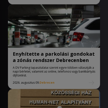
Enyhítette a parkolási gondokat
a zónás rendszer Debrecenben
A DV Parking tapasztalatai szerint egyre többen választják a
napi bérletet, valamint az online, telefonos vagy bankkártyás
díjfizetést.
2026. augusztus 09.
Debrecen