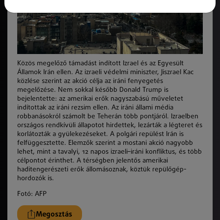
Közös megelőző támadást indított
Izrael
és az
Egyesült
Államok
Irán
ellen. Az izraeli védelmi miniszter,
Jiszrael Kac
közlése szerint az akció célja az iráni fenyegetés
megelőzése. Nem sokkal később
Donald Trump
is
bejelentette: az amerikai erők nagyszabású műveletet
indítottak az iráni rezsim ellen. Az iráni állami média
robbanásokról számolt be
Teherán
több pontjáról. Izraelben
országos rendkívüli állapotot hirdettek, lezárták a légteret és
korlátozták a gyülekezéseket. A polgári repülést Irán is
felfüggesztette. Elemzők szerint a mostani akció nagyobb
lehet, mint a tavalyi, 12 napos izraeli–iráni konfliktus, és több
célpontot érinthet. A térségben jelentős amerikai
haditengerészeti erők állomásoznak, köztük repülőgép-
hordozók is.
Fotó: AFP
Megosztás