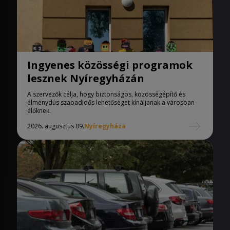
Ingyenes közösségi programok
lesznek Nyíregyházán
A szervezők célja, hogy biztonságos, közösségépítő és
élménydús szabadidős lehetőséget kínáljanak a városban
élőknek.
2026. augusztus 09.
Nyíregyháza