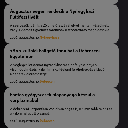
Augusztus végén rendezik a Nyíregyházi
Futófesztivált
A szervezők idén is a Zöld Futófesztivál elvei mentén készülnek,
vagyis kiemelt figyelmet fordítanak a fenntartható megoldásokra.
2026. augusztus 10.
Nyíregyháza
7800 külföldi hallgató tanulhat a Debreceni
Egyetemen
A végleges létszámot ugyanakkor még befolyásolhatja a
vízumügyintézés, valamint a kollégiumi férőhelyek és a kiadó
albérletek elérhetősége.
2026. augusztus 10.
Debrecen
Fontos gyógyszerek alapanyaga készül a
vérplazmából
A debreceni központban van olyan segítő is, aki már több mint 700
alkalommal adott plazmát.
2026. augusztus 10.
Debrecen