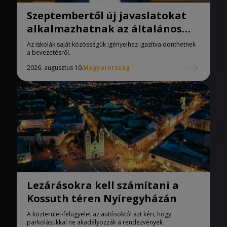
Szeptembertől új javaslatokat
alkalmazhatnak az általános
iskolák
Az iskolák saját közösségük igényeihez igazítva dönthetnek
a bevezetésről.
2026. augusztus 10.
Magyarország
Lezárásokra kell számítani a
Kossuth téren Nyíregyházán
A közterület-felügyelet az autósoktól azt kéri, hogy
parkolásukkal ne akadályozzák a rendezvények