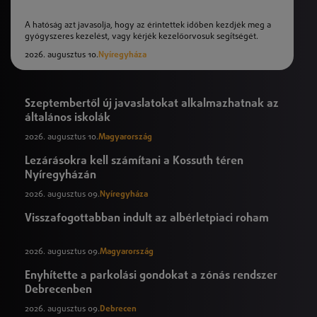
A hatóság azt javasolja, hogy az érintettek időben kezdjék meg a
gyógyszeres kezelést, vagy kérjék kezelőorvosuk segítségét.
2026. augusztus 10.
Nyíregyháza
Szeptembertől új javaslatokat alkalmazhatnak az
általános iskolák
2026. augusztus 10.
Magyarország
Lezárásokra kell számítani a Kossuth téren
Nyíregyházán
2026. augusztus 09.
Nyíregyháza
Visszafogottabban indult az albérletpiaci roham
2026. augusztus 09.
Magyarország
Enyhítette a parkolási gondokat a zónás rendszer
Debrecenben
2026. augusztus 09.
Debrecen