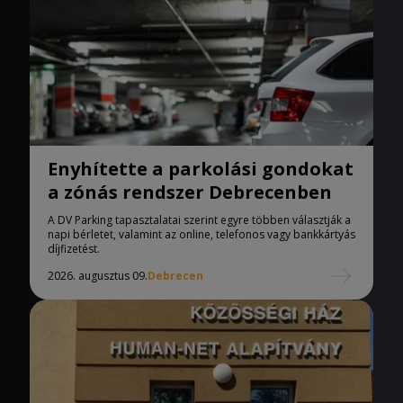
Enyhítette a parkolási gondokat
a zónás rendszer Debrecenben
A DV Parking tapasztalatai szerint egyre többen választják a
napi bérletet, valamint az online, telefonos vagy bankkártyás
díjfizetést.
2026. augusztus 09.
Debrecen