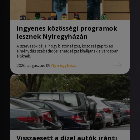
Ingyenes közösségi programok
lesznek Nyíregyházán
A szervezők célja, hogy biztonságos, közösségépítő és
élménydús szabadidős lehetőséget kínáljanak a városban
élőknek.
2026. augusztus 09.
Nyíregyháza
Visszaesett a dízel autók iránti