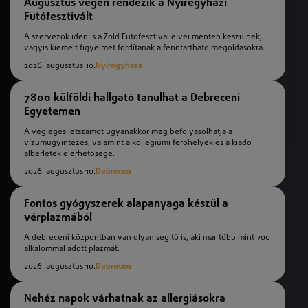
Augusztus végén rendezik a Nyíregyházi
Futófesztivált
A szervezők idén is a Zöld Futófesztivál elvei mentén készülnek,
vagyis kiemelt figyelmet fordítanak a fenntartható megoldásokra.
2026. augusztus 10.
Nyíregyháza
7800 külföldi hallgató tanulhat a Debreceni
Egyetemen
A végleges létszámot ugyanakkor még befolyásolhatja a
vízumügyintézés, valamint a kollégiumi férőhelyek és a kiadó
albérletek elérhetősége.
2026. augusztus 10.
Debrecen
Fontos gyógyszerek alapanyaga készül a
vérplazmából
A debreceni központban van olyan segítő is, aki már több mint 700
alkalommal adott plazmát.
2026. augusztus 10.
Debrecen
Nehéz napok várhatnak az allergiásokra