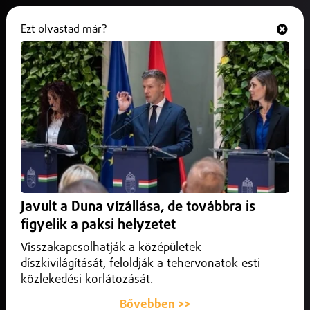
Ezt olvastad már?
Hallgasd és nézd
ONLINE
Videóra vett utcai zaklatások
borzolják a kedélyeket a városban
2026. június 02.
Debrecen
Nagy visszhangot váltott ki egy közösségi médiában
megjelent bejegyzés, amely szerint egy férfi Debrecen
Javult a Duna vízállása, de továbbra is
különböző pontjain, villamosokon és megállókban fiatal
lányokat zaklatott.
figyelik a paksi helyzetet
Visszakapcsolhatják a középületek
díszkivilágítását, feloldják a tehervonatok esti
közlekedési korlátozását.
Bővebben >>