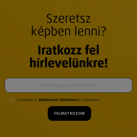
Szeretsz
képben lenni?
Iratkozz fel
hírlevelünkre!
Elfogadom az
Adatkezelési Tájékoztató
ban foglaltakat.
FELIRATKOZOM