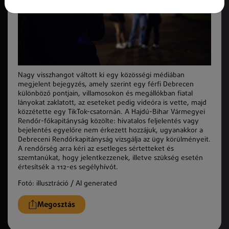
Nagy visszhangot váltott ki egy közösségi médiában
megjelent bejegyzés, amely szerint egy férfi Debrecen
különböző pontjain, villamosokon és megállókban fiatal
lányokat zaklatott, az eseteket pedig videóra is vette, majd
közzétette egy TikTok-csatornán. A Hajdú-Bihar Vármegyei
Rendőr-főkapitányság közölte: hivatalos feljelentés vagy
bejelentés egyelőre nem érkezett hozzájuk, ugyanakkor a
Debreceni Rendőrkapitányság vizsgálja az ügy körülményeit.
A rendőrség arra kéri az esetleges sértetteket és
szemtanúkat, hogy jelentkezzenek, illetve szükség esetén
értesítsék a 112-es segélyhívót.
Fotó: illusztráció / AI generated
Megosztás